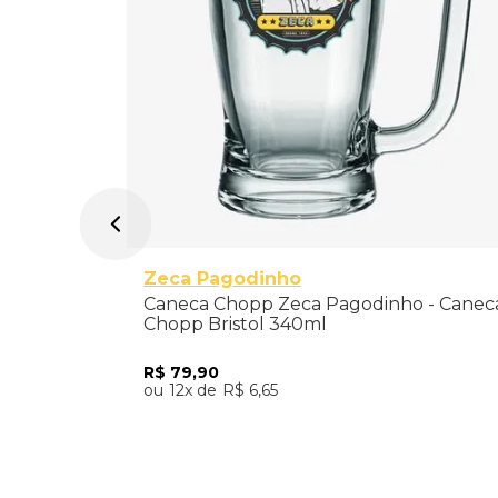
340ml
Zeca Pagodinho
Caneca Chopp Zeca Pagodinho - Canec
Chopp Bristol 340ml
R$
79
,
90
12
R$
6
,
65
Adicionar ao Carrinho