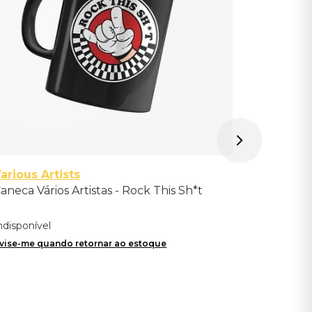
Avise-me qu
arious Artists
aneca Vários Artistas - Rock This Sh*t
ndisponível
vise-me quando retornar ao estoque