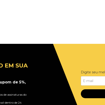
O EM SUA
Digite seu mel
upom de 5%,
s de assinaturas do
ail dentro de 24