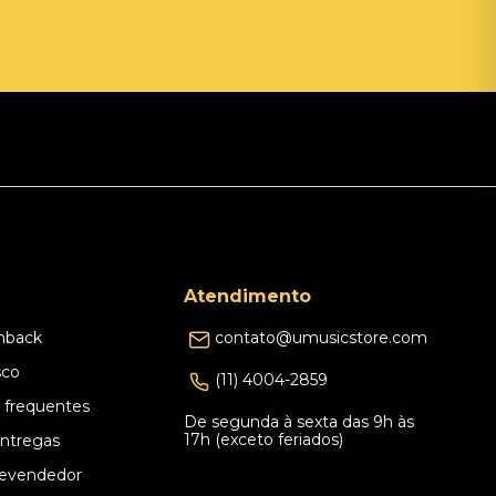
Atendimento
hback
contato@umusicstore.com
sco
(11) 4004-2859
 frequentes
De segunda à sexta das 9h às
17h (exceto feriados)
Entregas
evendedor