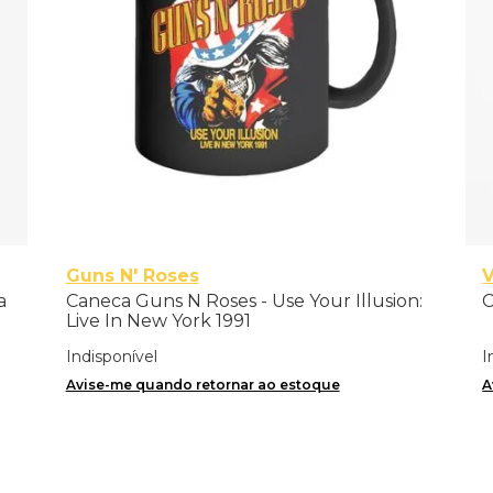
Guns N' Roses
V
a
Caneca Guns N Roses - Use Your Illusion:
C
Live In New York 1991
Indisponível
I
Avise-me quando retornar ao estoque
A