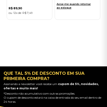
Avise-me quando retornar
ao estoque
R$
89
,
90
12
R$
7
,
49
QUE TAL 5% DE DESCONTO EM SUA
PRIMEIRA COMPRA?
Assinando a newsletter você recebe um
cupom de 5%, novidades,
ofertas e muito mais!
*Desconto não acumulativo com outras promoções.
O cupom de desconto estará na caixa de entrada do seu email dentro de
24 horas.