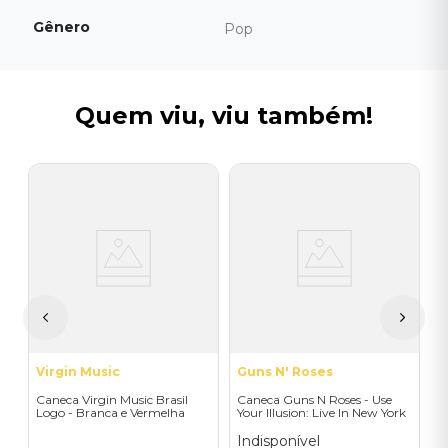
Gênero
Pop
Quem viu, viu também!
V
C
D
I
A
a
Virgin Music
Guns N' Roses
Caneca Virgin Music Brasil
Caneca Guns N Roses - Use
Logo - Branca e Vermelha
Your Illusion: Live In New York
1991
Indisponível