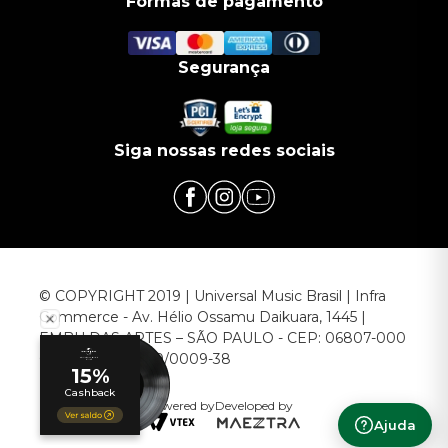
Formas de pagamento
Segurança
Siga nossas redes sociais
© COPYRIGHT 2019 | Universal Music Brasil | Infra
Commerce - Av. Hélio Ossamu Daikuara, 1445 |
EMBU DAS ARTES – SÃO PAULO - CEP: 06807-000
CNPJ: 00.952.789/0009-38
Powered by
Developed by
Ajuda