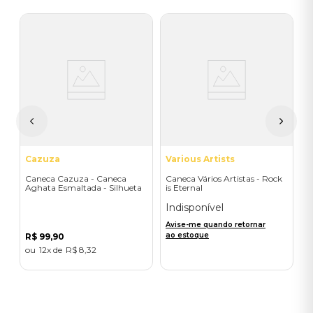
V
s
C
D
I
A
a
Cazuza
Various Artists
Caneca Cazuza - Caneca
Caneca Vários Artistas - Rock
Aghata Esmaltada - Silhueta
is Eternal
Indisponível
Avise-me quando retornar
ao estoque
R$
99
,
90
12
R$
8
,
32