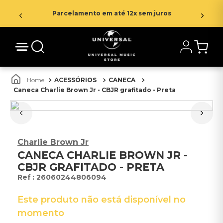
Parcelamento em até 12x sem juros
ACESSÓRIOS
CANECA
Caneca Charlie Brown Jr - CBJR grafitado - Preta
Charlie Brown Jr
CANECA CHARLIE BROWN JR -
CBJR GRAFITADO - PRETA
:
26060244806094
Este produto não está disponível no
momento