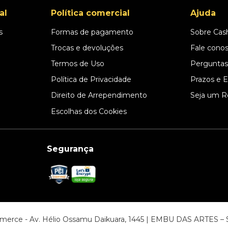
al
Política comercial
Ajuda
s
Formas de pagamento
Sobre Cas
l
Trocas e devoluções
Fale cono
Termos de Uso
Perguntas
Política de Privacidade
Prazos e 
Direito de Arrependimento
Seja um R
Escolhas dos Cookies
Segurança
ommerce - Av. Hélio Ossamu Daikuara, 1445 | EMBU DAS ARTES 