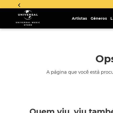
Artistas
Gêneros
L
Ops
A página que você está procur
Quem viu, viu tam