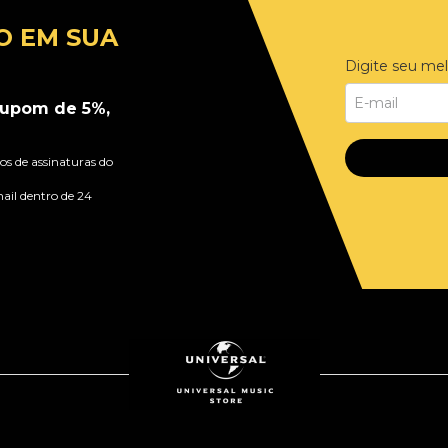
O EM SUA
Digite seu mel
upom de 5%,
s de assinaturas do
ail dentro de 24