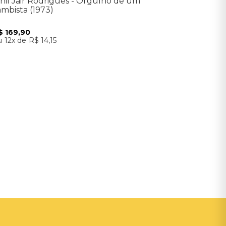
inil Jair Rodrigues - Orgulho de um
ambista (1973)
$
169
,
90
12
R$
14
,
15
Adicionar ao Carrinho