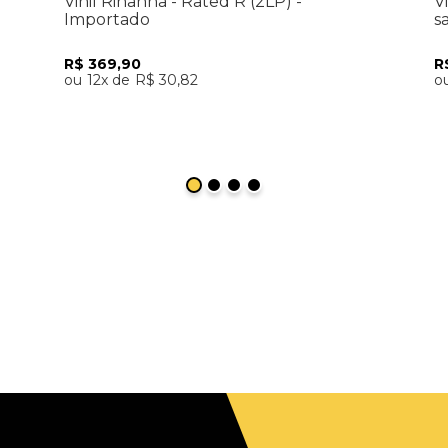
Vinil Rihanna - Rated R (2LP) -
V
Importado
s
R$
369
,
90
R
12
R$
30
,
82
Adicionar ao Carrinho