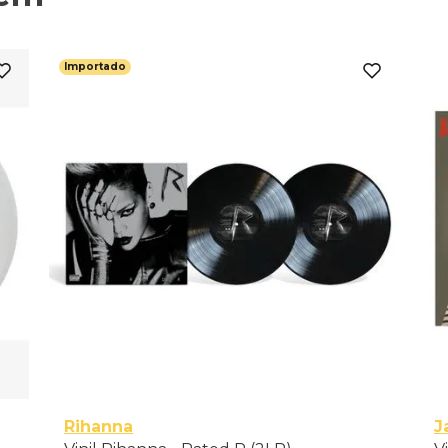
Importado
Rihanna
J