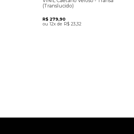
VINIL Caetano Veloso - Transa
(Translucido)
R$
279
,
90
12
R$
23
,
32
Adicionar ao Carrinho