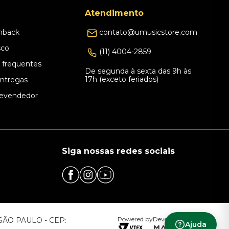
Atendimento
hback
contato@umusicstore.com
sco
(11) 4004-2859
 frequentes
De segunda à sexta das 9h às
17h (exceto feriados)
Entregas
evendedor
Siga nossas redes sociais
Powered by
Developed by
– SÃO PAULO - CEP:
Ajuda