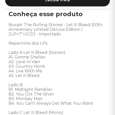
Conheça esse produto
Boxset The Rolling Stones - Let It Bleed (50th 
Anniversary Limited Deluxe Edition / 
2LP+7"+2CD) - Importado 

Repertório dos LPs: 

Lado A Let It Bleed (Stereo):

A1. Gimme Shelter 

A2. Love In Vain 

A3. Country Honk 

A4. Live With Me 

A5. Let It Bleed 

Lado B:

B1. Midnight Rambler 

B2. You Got The Silver 

B3. Monkey Man 

B4. You Can't Always Get What You Want 

Lado C Let It Bleed (Mono):
