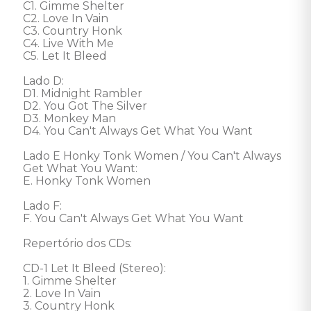
C1. Gimme Shelter

C2. Love In Vain

C3. Country Honk

C4. Live With Me

C5. Let It Bleed

Lado D:

D1. Midnight Rambler

D2. You Got The Silver

D3. Monkey Man

D4. You Can't Always Get What You Want

Lado E Honky Tonk Women / You Can't Always 
Get What You Want:

E. Honky Tonk Women 

Lado F:

F. You Can't Always Get What You Want 

Repertório dos CDs:

CD-1 Let It Bleed (Stereo):

1. Gimme Shelter 

2. Love In Vain 

3. Country Honk 
