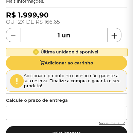
Mais Informações.
R$
1
.
999
,
90
12
R$
166
,
65
－
＋
Última unidade disponível
Adicionar ao carrinho
Adicionar o produto no carrinho não garante a
sua reserva.
Finalize a compra e garanta o seu
produto!
Não sei meu CEP