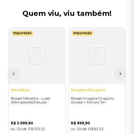
Quem viu, viu também!
Importado
Importado
K
e
B
N
5
E
R
Metallica
Imagine Dragons
Boxset Metallica - Load
Boxset Imagine Dragons -
(Remastered/Deluxe) -
Smoke + Mirrors Ten
Importado
(Color/3LP) - Importado
R$
3
.
999
,
90
R$
999
,
90
12
R$
333
,
32
12
R$
83
,
32