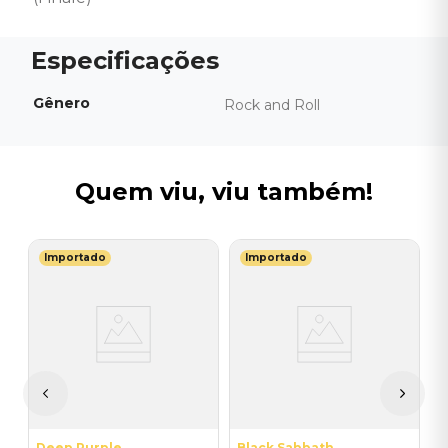
Gênero
Rock and Roll
Quem viu, viu também!
Importado
Importado
U
B
S
E
E
R
Deep Purple
Black Sabbath