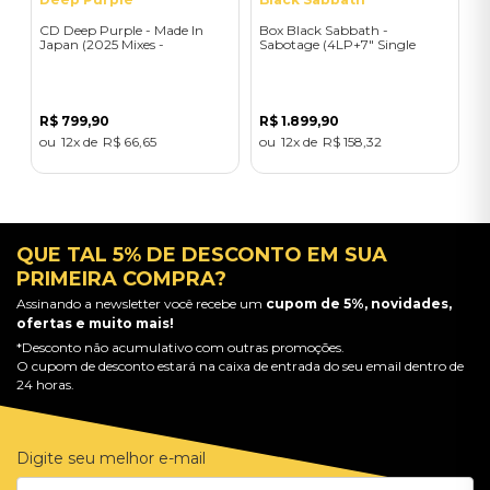
CD Deep Purple - Made In
Box Black Sabbath -
Japan (2025 Mixes -
Sabotage (4LP+7" Single
Deluxe/5CD+Blu-ray) -
Super Deluxe Box Set) -
Importado
Importado
R$
799
,
90
R$
1
.
899
,
90
12
R$
66
,
65
12
R$
158
,
32
QUE TAL 5% DE DESCONTO EM SUA
PRIMEIRA COMPRA?
Assinando a newsletter você recebe um
cupom de 5%, novidades,
ofertas e muito mais!
*Desconto não acumulativo com outras promoções.
O cupom de desconto estará na caixa de entrada do seu email dentro de
24 horas.
Digite seu melhor e-mail