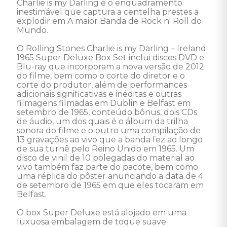
Charlie is my Darling é o enquadramento 
inestimável que captura a centelha prestes a 
explodir em A maior Banda de Rock n' Roll do 
Mundo.

O Rolling Stones Charlie is my Darling – Ireland 
1965 Super Deluxe Box Set inclui discos DVD e 
Blu-ray que incorporam a nova versão de 2012 
do filme, bem como o corte do diretor e o 
corte do produtor, além de performances 
adicionais significativas e inéditas e outras 
filmagens filmadas em Dublin e Belfast em 
setembro de 1965, conteúdo bônus, dois CDs 
de áudio, um dos quais é o álbum da trilha 
sonora do filme e o outro uma compilação de 
13 gravações ao vivo que a banda fez ao longo 
de sua turnê pelo Reino Unido em 1965. Um 
disco de vinil de 10 polegadas do material ao 
vivo também faz parte do pacote, bem como 
uma réplica do pôster anunciando a data de 4 
de setembro de 1965 em que eles tocaram em 
Belfast. 

O box Super Deluxe está alojado em uma 
luxuosa embalagem de toque suave 