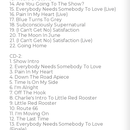
14. Are You Going To The Show?

15. Everybody Needs Somebody To Love (Live)

16. Pain In My Heart (Live)

17. Blue Turns To Grey

18. Subconsciously Supernatural

19. (I Can't Get No) Satisfaction

20. The Moon In June

21. (I Can't Get No) Satisfaction (Live)

22. Going Home

CD-2:

1. Show Intro

2. Everybody Needs Somebody To Love

3. Pain In My Heart

4. Down The Road Apiece

5. Time Is On My Side

6. I'm Alright

7. Off The Hook

8. Charlie's Intro To Little Red Rooster

9. Little Red Rooster

10. Route 66

11. I'm Moving On

12. The Last Time

13. Everybody Needs Somebody To Love 
(Finale)