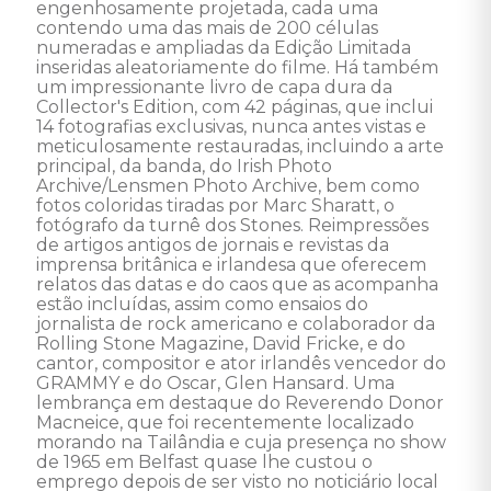
engenhosamente projetada, cada uma 
contendo uma das mais de 200 células 
numeradas e ampliadas da Edição Limitada 
inseridas aleatoriamente do filme. Há também 
um impressionante livro de capa dura da 
Collector's Edition, com 42 páginas, que inclui 
14 fotografias exclusivas, nunca antes vistas e 
meticulosamente restauradas, incluindo a arte 
principal, da banda, do Irish Photo 
Archive/Lensmen Photo Archive, bem como 
fotos coloridas tiradas por Marc Sharatt, o 
fotógrafo da turnê dos Stones. Reimpressões 
de artigos antigos de jornais e revistas da 
imprensa britânica e irlandesa que oferecem 
relatos das datas e do caos que as acompanha 
estão incluídas, assim como ensaios do 
jornalista de rock americano e colaborador da 
Rolling Stone Magazine, David Fricke, e do 
cantor, compositor e ator irlandês vencedor do 
GRAMMY e do Oscar, Glen Hansard. Uma 
lembrança em destaque do Reverendo Donor 
Macneice, que foi recentemente localizado 
morando na Tailândia e cuja presença no show 
de 1965 em Belfast quase lhe custou o 
emprego depois de ser visto no noticiário local 