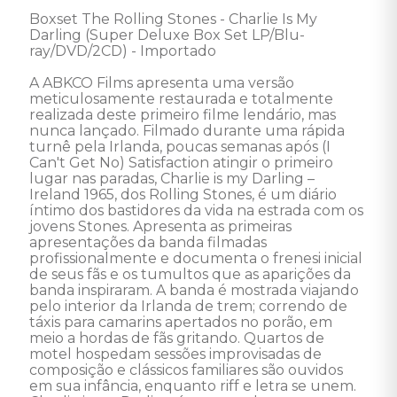
Boxset The Rolling Stones - Charlie Is My 
Darling (Super Deluxe Box Set LP/Blu-
ray/DVD/2CD) - Importado 

A ABKCO Films apresenta uma versão 
meticulosamente restaurada e totalmente 
realizada deste primeiro filme lendário, mas 
nunca lançado. Filmado durante uma rápida 
turnê pela Irlanda, poucas semanas após (I 
Can't Get No) Satisfaction atingir o primeiro 
lugar nas paradas, Charlie is my Darling – 
Ireland 1965, dos Rolling Stones, é um diário 
íntimo dos bastidores da vida na estrada com os 
jovens Stones. Apresenta as primeiras 
apresentações da banda filmadas 
profissionalmente e documenta o frenesi inicial 
de seus fãs e os tumultos que as aparições da 
banda inspiraram. A banda é mostrada viajando 
pelo interior da Irlanda de trem; correndo de 
táxis para camarins apertados no porão, em 
meio a hordas de fãs gritando. Quartos de 
motel hospedam sessões improvisadas de 
composição e clássicos familiares são ouvidos 
em sua infância, enquanto riff e letra se unem. 