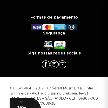
Formas de pagamento
Segurança
Siga nossas redes sociais
© COPYRIGHT 2019 | Universal Music Brasil | Infra
Commerce - Av. Hélio Ossamu Daikuara, 1445 |
EMBU DAS ARTES – SÃO PAULO - CEP: 06807-000
CNPJ: 00.952.789/0009-38