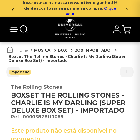
Inscreva-se na nossa newsletter e ganhe 5%
de desconto na sua primeira compra.
Clique
aqui
MÚSICA
BOX
BOX IMPORTADO
Boxset The Rolling Stones - Charlie Is My Darling (Super
Deluxe Box Set) - Importado
Importado
The Rolling Stones
BOXSET THE ROLLING STONES -
CHARLIE IS MY DARLING (SUPER
DELUXE BOX SET) - IMPORTADO
:
00003878110069
Este produto não está disponível no
momento