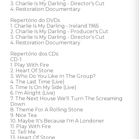
3. Charlie Is My Darling - Director's Cut

4. Restoration Documentary

Repertório do DVDs

1. Charlie Is My Darling - Ireland 1965

2. Charlie Is My Darling - Producer's Cut

3. Charlie Is My Darling - Director's Cut

4. Restoration Documentary

Repertório dos CDs:

CD-1:

1. Play With Fire

2. Heart Of Stone

3. Who Do You Like In The Group?

4. The Last Time (Live)

5. Time Is On My Side (Live)

6. I'm Alright (Live)

7. The Next House We'll Turn The Screaming 
Down

8. Theme For A Rolling Stone

9. Nice Tea

10. Maybe It's Because I'm A Londoner

11. Play With Fire

12. Tell Me

13. Heart Of Stone
