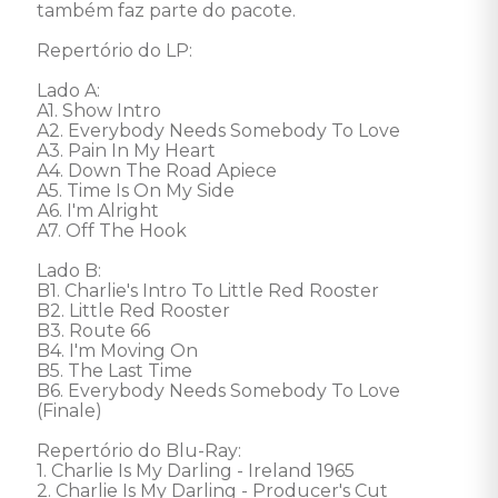
também faz parte do pacote.

Repertório do LP: 

Lado A:

A1. Show Intro

A2. Everybody Needs Somebody To Love

A3. Pain In My Heart

A4. Down The Road Apiece

A5. Time Is On My Side

A6. I'm Alright

A7. Off The Hook

Lado B:

B1. Charlie's Intro To Little Red Rooster

B2. Little Red Rooster

B3. Route 66

B4. I'm Moving On

B5. The Last Time

B6. Everybody Needs Somebody To Love 
(Finale) 

Repertório do Blu-Ray:

1. Charlie Is My Darling - Ireland 1965

2. Charlie Is My Darling - Producer's Cut
