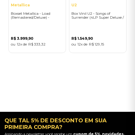
Metallica
U2
Boxset Metallica - Load
Box Vinil U2 - Songs of
(Remastered/Deluxe) -
Surrender (4LP Super Deluxe /
Importado
Edição de Colecionador /
Edição Limitada) - Importado
R$
3
.
999
,
90
R$
1
.
549
,
90
12
R$
333
,
32
12
R$
129
,
15
QUE TAL 5% DE DESCONTO EM SUA
PRIMEIRA COMPRA?
Assinando a newsletter você recebe um
cupom de 5%, novidades,