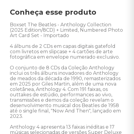
Conheça esse produto
Boxset The Beatles - Anthology Collection  
(2025 Edition/8CD) + Limited, Numbered Photo 
Art Card Set - Importado 

4 álbuns de 2 CDs em capas digitais gatefold 
com livretos em slipcase + 4 cartões de arte 
fotográfica em envelope numerado exclusivo.

O conjunto de 8 CDs da Coleção Anthology 
inclui os três álbuns inovadores do Anthology 
de meados da década de 1990, remasterizados 
em 2025 por Giles Martin, além de uma nova 
coletânea, Anthology 4. Com 191 faixas, os 
outtakes de estúdio, performances ao vivo, 
transmissões e demos da coleção revelam o 
desenvolvimento musical dos Beatles de 1958 
até o single final, "Now And Then", lançado em 
2023.

Anthology 4 apresenta 13 faixas inéditas e 17 
músicas selecionadas de versões Super Deluxe 