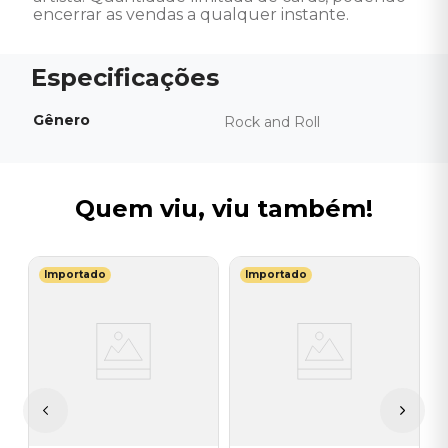
encerrar as vendas a qualquer instante.
Gênero
Rock and Roll
Quem viu, viu também!
Importado
Importado
K
L
B
N
5
E
R