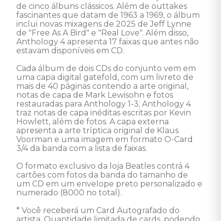
de cinco álbuns clássicos. Além de outtakes 
fascinantes que datam de 1963 a 1969, o álbum 
inclui novas mixagens de 2025 de Jeff Lynne 
de "Free As A Bird" e "Real Love". Além disso, 
Anthology 4 apresenta 17 faixas que antes não 
estavam disponíveis em CD. 

Cada álbum de dois CDs do conjunto vem em 
uma capa digital gatefold, com um livreto de 
mais de 40 páginas contendo a arte original, 
notas de capa de Mark Lewisohn e fotos 
restauradas para Anthology 1-3; Anthology 4 
traz notas de capa inéditas escritas por Kevin 
Howlett, além de fotos. A capa externa 
apresenta a arte tríptica original de Klaus 
Voorman e uma imagem em formato O-Card 
3/4 da banda com a lista de faixas.

O formato exclusivo da loja Beatles contrá 4 
cartões com fotos da banda do tamanho de 
um CD em um envelope preto personalizado e 
numerado (8000 no total). 

* Você receberá um Card Autografado do 
artista. Quantidade limitada de cards, podendo 