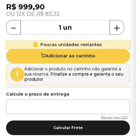
R$
999
,
90
12
R$
83
,
32
－
＋
Poucas unidades restantes
Adicionar ao carrinho
Adicionar o produto no carrinho não garante a
sua reserva.
Finalize a compra e garanta o seu
produto!
Não sei meu CEP