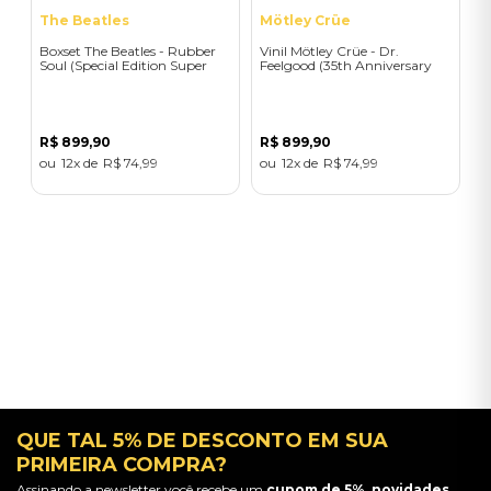
The Beatles
Mötley Crüe
Boxset The Beatles - Rubber
Vinil Mötley Crüe - Dr.
Soul (Special Edition Super
Feelgood (35th Anniversary
Deluxe/4CD+Posters+Art
Limited Edition Deluxe Box
Cards) - Importado
Set 2024 Remaster / 3LP) -
Importado
R$
899
,
90
R$
899
,
90
12
R$
74
,
99
12
R$
74
,
99
QUE TAL 5% DE DESCONTO EM SUA
PRIMEIRA COMPRA?
Assinando a newsletter você recebe um
cupom de 5%, novidades,