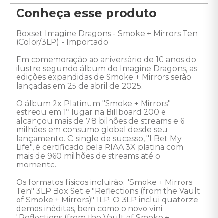
Conheça esse produto
Boxset Imagine Dragons - Smoke + Mirrors Ten 
(Color/3LP) - Importado 

Em comemoração ao aniversário de 10 anos do 
ilustre segundo álbum do Imagine Dragons, as 
edições expandidas de Smoke + Mirrors serão 
lançadas em 25 de abril de 2025. 

O álbum 2x Platinum "Smoke + Mirrors" 
estreou em 1º lugar na Billboard 200 e 
alcançou mais de 7,8 bilhões de streams e 6 
milhões em consumo global desde seu 
lançamento. O single de sucesso, "I Bet My 
Life", é certificado pela RIAA 3X platina com 
mais de 960 milhões de streams até o 
momento. 

Os formatos físicos incluirão: "Smoke + Mirrors 
Ten" 3LP Box Set e "Reflections (from the Vault 
of Smoke + Mirrors)" 1LP. O 3LP inclui quatorze 
demos inéditas, bem como o novo vinil 
"Reflections (from the Vault of Smoke + 