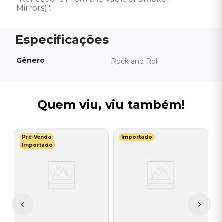
Mirrors)".
Gênero
Rock and Roll
Quem viu, viu também!
Pré-Venda
Importado
M
Importado
ad
B
-
P
2
I
R