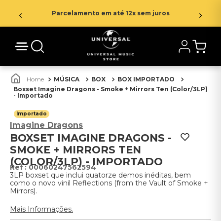
Parcelamento em até 12x sem juros
MÚSICA
BOX
BOX IMPORTADO
Boxset Imagine Dragons - Smoke + Mirrors Ten (Color/3LP)
- Importado
Importado
Imagine Dragons
BOXSET IMAGINE DRAGONS -
SMOKE + MIRRORS TEN
(COLOR/3LP) - IMPORTADO
:
00060247562594
3LP boxset que inclui quatorze demos inéditas, bem
como o novo vinil Reflections (from the Vault of Smoke +
Mirrors).
Mais Informações.