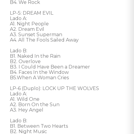
B4. We Rock

LP-5: DREAM EVIL

Lado A: 

A1. Night People

A2. Dream Evil

A3. Sunset Superman

A4. All The Fools Sailed Away

Lado B: 

B1. Naked In the Rain

B2. Overlove

B3. I Could Have Been a Dreamer

B4. Faces In the Window

B5.When A Woman Cries 

LP-6 (Duplo): LOCK UP THE WOLVES

Lado A: 

A1. Wild One

A2. Born On the Sun

A3. Hey Angel

Lado B: 

B1. Between Two Hearts

B2. Night Music
