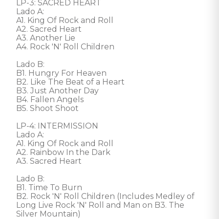
LP-3: SACRED HEART

Lado A: 

A1. King Of Rock and Roll

A2. Sacred Heart

A3. Another Lie

A4. Rock 'N' Roll Children

Lado B: 

B1. Hungry For Heaven

B2. Like The Beat of a Heart

B3. Just Another Day

B4. Fallen Angels

B5. Shoot Shoot

LP-4: INTERMISSION

Lado A: 

A1. King Of Rock and Roll

A2. Rainbow In the Dark

A3. Sacred Heart

Lado B: 

B1. Time To Burn

B2. Rock 'N' Roll Children (Includes Medley of 
Long Live Rock 'N' Roll and Man on B3. The 
Silver Mountain)
