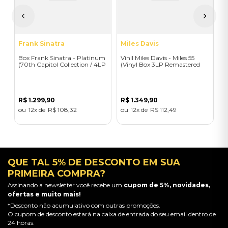
R
Frank Sinatra
Miles Davis
Box Frank Sinatra - Platinum
Vinil Miles Davis - Miles 55
(70th Capitol Collection / 4LP
(Vinyl Box 3LP Remastered
eCom With LIthos) -
2025 / Black) - Importado
Importado
R$
1
.
299
,
90
R$
1
.
349
,
90
12
R$
108
,
32
12
R$
112
,
49
QUE TAL 5% DE DESCONTO EM SUA
PRIMEIRA COMPRA?
Assinando a newsletter você recebe um
cupom de 5%, novidades,
ofertas e muito mais!
*Desconto não acumulativo com outras promoções.
O cupom de desconto estará na caixa de entrada do seu email dentro de
24 horas.