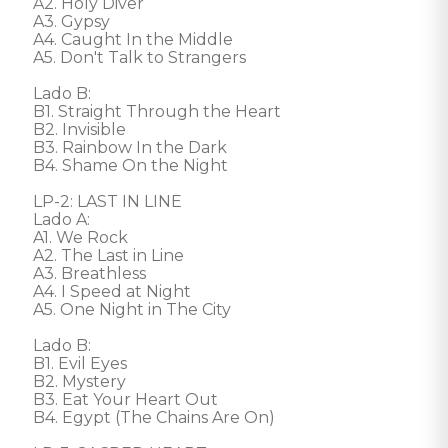
A2. Holy Diver

A3. Gypsy

A4. Caught In the Middle

A5. Don't Talk to Strangers

Lado B: 

B1. Straight Through the Heart

B2. Invisible

B3. Rainbow In the Dark

B4. Shame On the Night

LP-2: LAST IN LINE

Lado A: 

A1. We Rock

A2. The Last in Line

A3. Breathless

A4. I Speed at Night

A5. One Night in The City

Lado B: 

B1. Evil Eyes

B2. Mystery

B3. Eat Your Heart Out

B4. Egypt (The Chains Are On)
