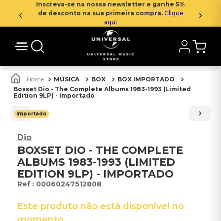
Inscreva-se na nossa newsletter e ganhe 5%
de desconto na sua primeira compra.
Clique
aqui
MÚSICA
BOX
BOX IMPORTADO
Boxset Dio - The Complete Albums 1983-1993 (Limited
Edition 9LP) - Importado
Importado
Dio
BOXSET DIO - THE COMPLETE
ALBUMS 1983-1993 (LIMITED
EDITION 9LP) - IMPORTADO
:
00060247512808
Este produto não está disponível no
momento