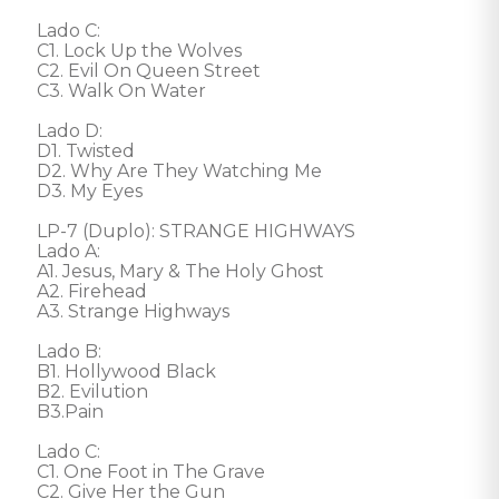
Lado C: 

C1. Lock Up the Wolves

C2. Evil On Queen Street

C3. Walk On Water

Lado D: 

D1. Twisted

D2. Why Are They Watching Me

D3. My Eyes

LP-7 (Duplo): STRANGE HIGHWAYS

Lado A: 

A1. Jesus, Mary & The Holy Ghost

A2. Firehead

A3. Strange Highways

Lado B: 

B1. Hollywood Black

B2. Evilution

B3.Pain

Lado C: 

C1. One Foot in The Grave

C2. Give Her the Gun
