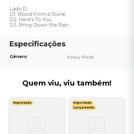
Lado D: 

D1. Blood From a Stone

D2. Here's To You

D3. Bring Down the Rain
Gênero
Heavy Metal
Quem viu, viu também!
Importado
Importado
D
Lançamento
B
1
I