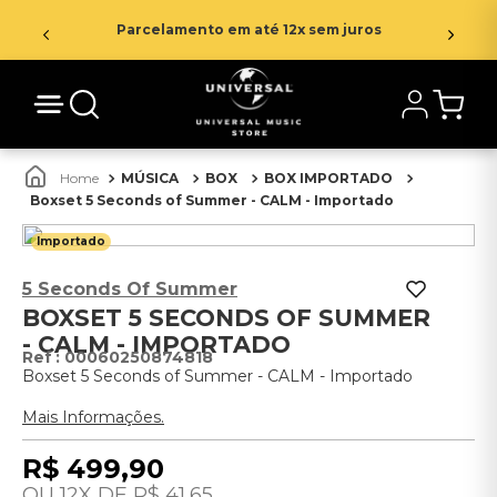
Parcelamento em até 12x sem juros
MÚSICA
BOX
BOX IMPORTADO
Boxset 5 Seconds of Summer - CALM - Importado
Importado
5 Seconds Of Summer
BOXSET 5 SECONDS OF SUMMER
- CALM - IMPORTADO
:
00060250874818
Boxset 5 Seconds of Summer - CALM - Importado
Mais Informações.
R$
499
,
90
12
R$
41
,
65