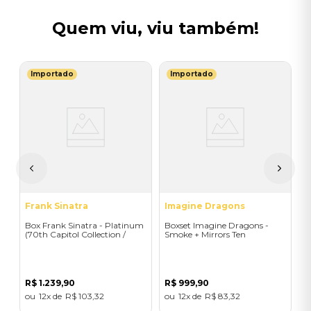
Quem viu, viu também!
Importado
Importado
U
B
S
E
E
R
Frank Sinatra
Imagine Dragons
Box Frank Sinatra - Platinum
Boxset Imagine Dragons -
(70th Capitol Collection /
Smoke + Mirrors Ten
4LP) - Importado
(Color/3LP) - Importado
R$
1
.
239
,
90
R$
999
,
90
12
R$
103
,
32
12
R$
83
,
32