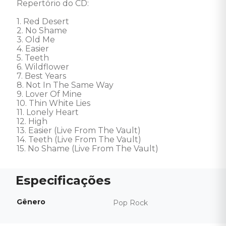
Repertório do CD:

1. Red Desert

2. No Shame

3. Old Me

4. Easier

5. Teeth

6. Wildflower

7. Best Years

8. Not In The Same Way

9. Lover Of Mine

10. Thin White Lies

11. Lonely Heart

12. High

13. Easier (Live From The Vault)

14. Teeth (Live From The Vault)

15. No Shame (Live From The Vault)
Gênero
Pop Rock