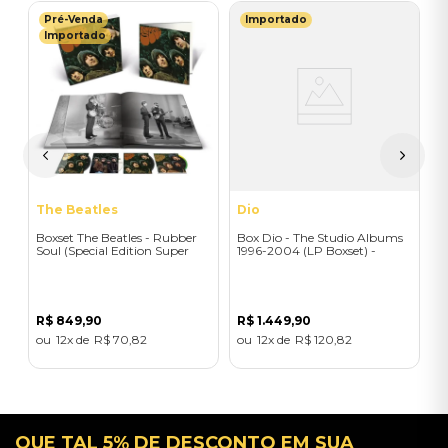
Pré-Venda
Importado
M
Importado
-
C
(
E
R
R
The Beatles
Dio
Boxset The Beatles - Rubber
Box Dio - The Studio Albums
Soul (Special Edition Super
1996-2004 (LP Boxset) -
Deluxe/4CD) - Importado
Importado
R$
849
,
90
R$
1
.
449
,
90
12
R$
70
,
82
12
R$
120
,
82
QUE TAL 5% DE DESCONTO EM SUA