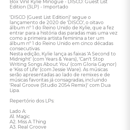
Box Vinil Kylie Minogue - DISCO: Guest List 
Edition (3LP) - Importado 

'DISCO (Guest List Edition)' segue o 
lançamento de 2020 de 'DISCO', o oitavo 
álbum nº 1 do Reino Unido de Kylie, que a fez 
entrar para a história das paradas mais uma vez 
como a primeira artista feminina a ter um 
álbum nº 1 do Reino Unido em cinco décadas 
consecutivas. 

Nesta edição, Kylie lança as faixas 'A Second to 
Midnight' (com Years & Years), 'Can't Stop 
Writing Songs About You' (com Gloria Gaynor) 
e 'Kiss of Life' (com Jessie Ware). As músicas 
serão apresentadas ao lado de remixes e de 
músicas favoritas já consagradas, incluindo 
'Real Groove (Studio 2054 Remix)' com Dua 
Lipa. 

Repertório dos LPs:

Lado A: 

A1. Magic

A2. Miss A Thing

A3. Real Groove
