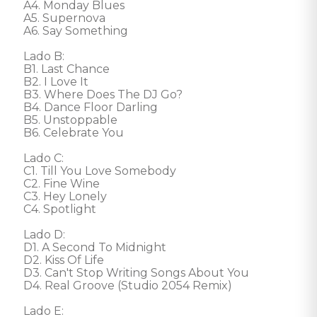
A4. Monday Blues

A5. Supernova

A6. Say Something

Lado B: 

B1. Last Chance

B2. I Love It

B3. Where Does The DJ Go?

B4. Dance Floor Darling

B5. Unstoppable

B6. Celebrate You

Lado C: 

C1. Till You Love Somebody

C2. Fine Wine

C3. Hey Lonely

C4. Spotlight

Lado D: 

D1. A Second To Midnight

D2. Kiss Of Life

D3. Can't Stop Writing Songs About You

D4. Real Groove (Studio 2054 Remix)

Lado E: 
