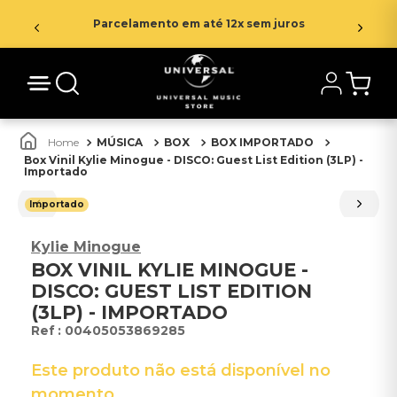
Parcelamento em até 12x sem juros
MÚSICA
BOX
BOX IMPORTADO
Box Vinil Kylie Minogue - DISCO: Guest List Edition (3LP) -
Importado
Importado
Kylie Minogue
BOX VINIL KYLIE MINOGUE -
DISCO: GUEST LIST EDITION
(3LP) - IMPORTADO
:
00405053869285
Este produto não está disponível no
momento