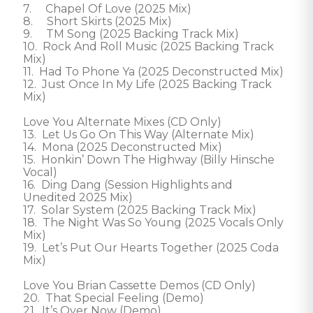
7.     Chapel Of Love (2025 Mix)

8.     Short Skirts (2025 Mix)

9.     TM Song (2025 Backing Track Mix)

10.  Rock And Roll Music (2025 Backing Track 
Mix)

11.  Had To Phone Ya (2025 Deconstructed Mix)

12.  Just Once In My Life (2025 Backing Track 
Mix)

Love You Alternate Mixes (CD Only)

13.  Let Us Go On This Way (Alternate Mix)

14.  Mona (2025 Deconstructed Mix)

15.  Honkin’ Down The Highway (Billy Hinsche 
Vocal)

16.  Ding Dang (Session Highlights and 
Unedited 2025 Mix)

17.  Solar System (2025 Backing Track Mix)

18.  The Night Was So Young (2025 Vocals Only 
Mix)

19.  Let’s Put Our Hearts Together (2025 Coda 
Mix)

Love You Brian Cassette Demos (CD Only)

20.  That Special Feeling (Demo)

21.  It’s Over Now (Demo)
