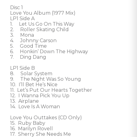
Disc 1

Love You Album (1977 Mix)

LP1 Side A

1.     Let Us Go On This Way

2.     Roller Skating Child

3.     Mona

4.     Johnny Carson

5.     Good Time

6.     Honkin’ Down The Highway

7.     Ding Dang

LP1 Side B

8.     Solar System

9.     The Night Was So Young

10.  I’ll Bet He’s Nice

11.  Let’s Put Our Hearts Together

12.  I Wanna Pick You Up

13.  Airplane

14.  Love Is A Woman

Love You Outtakes (CD Only)

15.  Ruby Baby

16.  Marilyn Rovell

17.  Sherry She Needs Me
