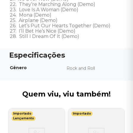
22.  They’re Marching Along (Demo)

23.  Love Is A Woman (Demo)

24.  Mona (Demo)

25.  Airplane (Demo)

26.  Let’s Put Our Hearts Together (Demo)

27.  I’ll Bet He’s Nice (Demo)

28.  Still I Dream Of It (Demo)
Gênero
Rock and Roll
Quem viu, viu também!
Importado
Importado
H
Lançamento
-
B
T