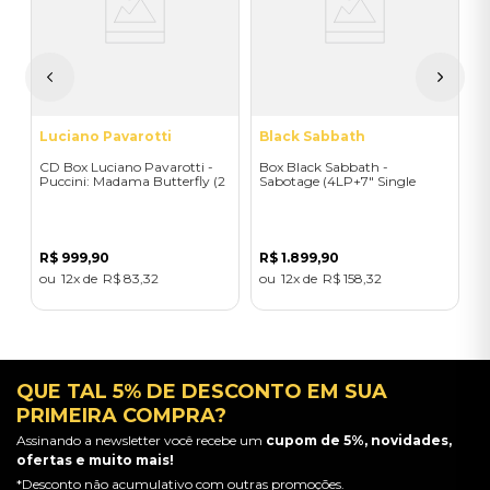
Y
I
R
Luciano Pavarotti
Black Sabbath
CD Box Luciano Pavarotti -
Box Black Sabbath -
Puccini: Madama Butterfly (2
Sabotage (4LP+7" Single
HYBRID SACD BOX) -
Super Deluxe Box Set) -
Importado
Importado
R$
999
,
90
R$
1
.
899
,
90
12
R$
83
,
32
12
R$
158
,
32
QUE TAL 5% DE DESCONTO EM SUA
PRIMEIRA COMPRA?
Assinando a newsletter você recebe um
cupom de 5%, novidades,
ofertas e muito mais!
*Desconto não acumulativo com outras promoções.