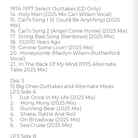
1974-1977 Select Outtakes (CD Only)

14.  Holy Man (2025 Mix Carl Wilson Vocal)

15.  Carl's Song 1 (It Could Be Anything) (2025 
Mix)

16.  Carl's Song 2 (Angel Come Home) (2025 Mix)

17.  String Bass Song (Rainbows) (2025 Mix)

18.  10,000 Years Ago

19.  Gimme Some Lovin’ (2025 Mix)

20.  Honeycomb (Marilyn Wilson-Rutherford 
Vocal)

21.  In The Back Of My Mind (1975 Alternate 
Take 2025 Mix)

Disc 3

15 Big Ones Outtakes and Alternate Mixes

LP3 Side A

1.     Just Once In My Life (2025 Mix)

2.     Mony, Mony (2025 Mix)

3.     Running Bear (2025 Mix)

4.     Shake, Rattle And Roll

5.     On Broadway (2025 Mix)

6.     Sea Cruise (2025 Mix)

LP3 Side B
