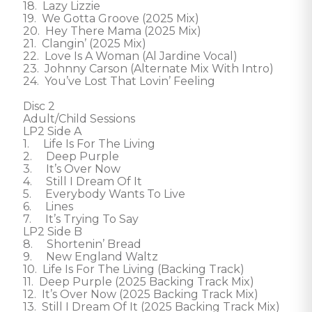
18.  Lazy Lizzie

19.  We Gotta Groove (2025 Mix)

20.  Hey There Mama (2025 Mix)

21.  Clangin’ (2025 Mix)

22.  Love Is A Woman (Al Jardine Vocal)

23.  Johnny Carson (Alternate Mix With Intro)

24.  You’ve Lost That Lovin’ Feeling 

Disc 2

Adult/Child Sessions

LP2 Side A

1.     Life Is For The Living

2.     Deep Purple

3.     It’s Over Now

4.     Still I Dream Of It

5.     Everybody Wants To Live

6.     Lines

7.     It’s Trying To Say

LP2 Side B

8.     Shortenin’ Bread

9.     New England Waltz

10.  Life Is For The Living (Backing Track)

11.  Deep Purple (2025 Backing Track Mix)

12.  It’s Over Now (2025 Backing Track Mix)

13.  Still I Dream Of It (2025 Backing Track Mix)
