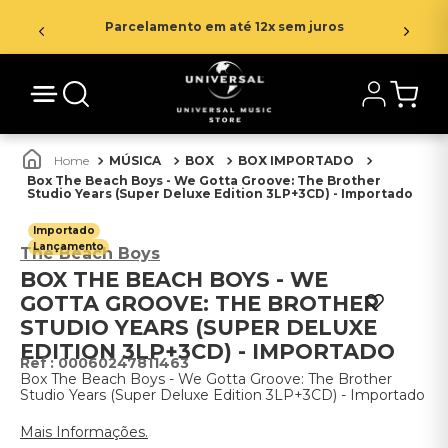
Parcelamento em até 12x sem juros
MÚSICA
BOX
BOX IMPORTADO
Box The Beach Boys - We Gotta Groove: The Brother
Studio Years (Super Deluxe Edition 3LP+3CD) - Importado
Importado
Lançamento
The Beach Boys
BOX THE BEACH BOYS - WE
GOTTA GROOVE: THE BROTHER
STUDIO YEARS (SUPER DELUXE
EDITION 3LP+3CD) - IMPORTADO
:
00060247811463
Box The Beach Boys - We Gotta Groove: The Brother
Studio Years (Super Deluxe Edition 3LP+3CD) - Importado
Mais Informações.