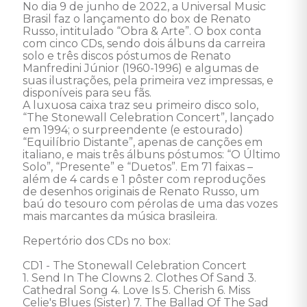
No dia 9 de junho de 2022, a Universal Music 
Brasil faz o lançamento do box de Renato 
Russo, intitulado “Obra & Arte”. O box conta 
com cinco CDs, sendo dois álbuns da carreira 
solo e três discos póstumos de Renato 
Manfredini Júnior (1960-1996) e algumas de 
suas ilustrações, pela primeira vez impressas, e 
disponíveis para seu fãs.  

A luxuosa caixa traz seu primeiro disco solo, 
“The Stonewall Celebration Concert”, lançado 
em 1994; o surpreendente (e estourado) 
“Equilíbrio Distante”, apenas de canções em 
italiano, e mais três álbuns póstumos: “O Último 
Solo”, “Presente” e “Duetos”. Em 71 faixas – 
além de 4 cards e 1 pôster com reproduções 
de desenhos originais de Renato Russo, um 
baú do tesouro com pérolas de uma das vozes 
mais marcantes da música brasileira. 

Repertório dos CDs no box:

CD1 - The Stonewall Celebration Concert

1. Send In The Clowns 2. Clothes Of Sand 3. 
Cathedral Song 4. Love Is 5. Cherish 6. Miss 
Celie's Blues (Sister) 7. The Ballad Of The Sad 