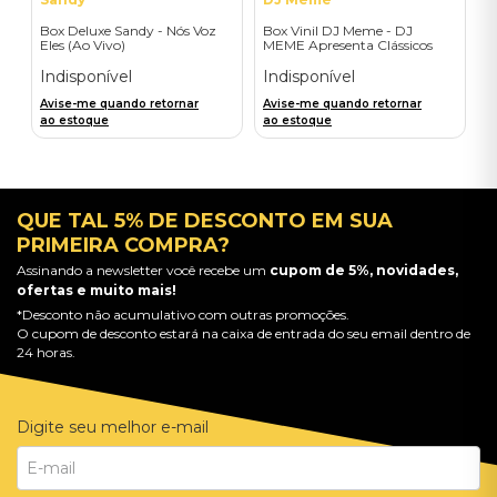
Box Deluxe Sandy - Nós Voz
Box Vinil DJ Meme - DJ
Eles (Ao Vivo)
MEME Apresenta Clássicos
Reboot (5 LPs singles 12")
Indisponível
Indisponível
Avise-me quando retornar
Avise-me quando retornar
ao estoque
ao estoque
QUE TAL 5% DE DESCONTO EM SUA
PRIMEIRA COMPRA?
Assinando a newsletter você recebe um
cupom de 5%, novidades,
ofertas e muito mais!
*Desconto não acumulativo com outras promoções.
O cupom de desconto estará na caixa de entrada do seu email dentro de
24 horas.
Digite seu melhor e-mail