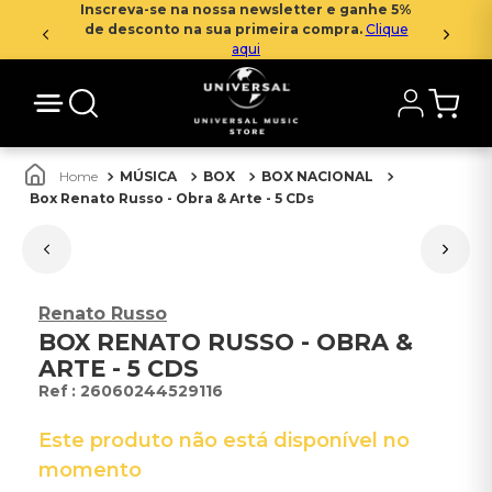
Inscreva-se na nossa newsletter e ganhe 5%
de desconto na sua primeira compra.
Clique
aqui
MÚSICA
BOX
BOX NACIONAL
Box Renato Russo - Obra & Arte - 5 CDs
Renato Russo
BOX RENATO RUSSO - OBRA &
ARTE - 5 CDS
:
26060244529116
Este produto não está disponível no
momento