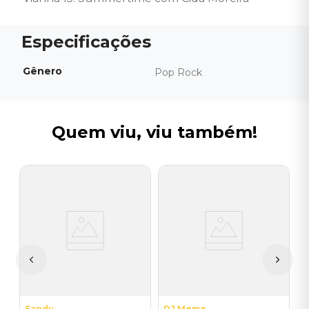
Gênero
Pop Rock
Quem viu, viu também!
C
B
1
I
A
a
Sandy
DJ Meme