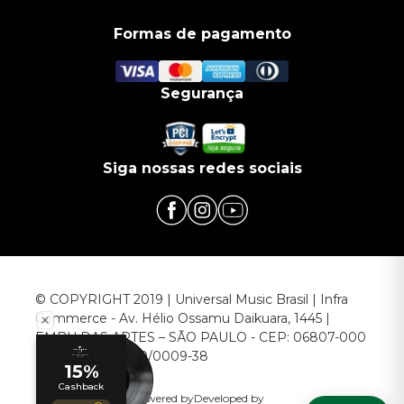
Formas de pagamento
Segurança
Siga nossas redes sociais
© COPYRIGHT 2019 | Universal Music Brasil | Infra
Commerce - Av. Hélio Ossamu Daikuara, 1445 |
EMBU DAS ARTES – SÃO PAULO - CEP: 06807-000
CNPJ: 00.952.789/0009-38
Powered by
Developed by