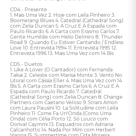
CD4 - Presente

1. Mais Uma Vez 2. Hoje com Leila Pinheiro 3. 
Boomerang Blues 4. Catedral (Cathedral Song) 
com Zelia Duncan 5. A Cruz E A Espada com 
Paulo Ricardo 6. A Carta com Erasmo Carlos 7. 
Gente Humilde com Helio Delmiro 8. Thunder 
Road 9. Quando Eu Estiver Cantando / Endless 
Love 10. Entrevista 1994 11. Entrevista 1995 12. 
Entrevista 1996 13. Mais Uma Vez com 14 Bis

CD5 - Duetos

1. Like A Lover (O Cantador) com Fernanda 
Takai 2. Celeste com Marisa Monte 3. Vento No 
Litoral com Cássia Eller 4. Mais Uma Vez com 14 
Bis 5. A Carta com Erasmo Carlos 6. A Cruz E A 
Espada com Paulo Ricardo 7. Catedral 
(Cathedral Song) com Zelia Duncan 8. Change 
Partners com Caetano Veloso 9. Strani Amori 
com Laura Pausini 10. La Solitudine com Leila 
Pinheiro 11. Come Fa Un'Onda (Como Uma 
Onda) com Célia Porto 12. Só Louco com 
Dorival Caymmi 13. Esquadros com Adriana 
Calcanhotto 14. Nada Por Mim com Herbert 
Vianna 15. Summertime com Cida Moreira