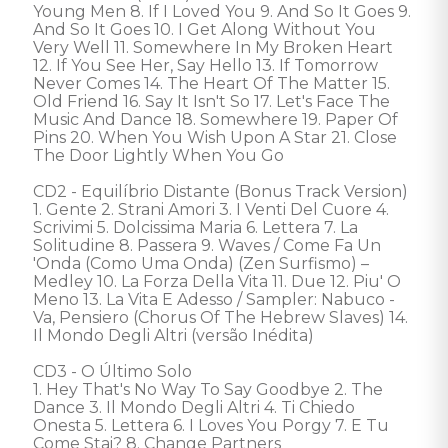
Young Men 8. If I Loved You 9. And So It Goes 9. 
And So It Goes 10. I Get Along Without You 
Very Well 11. Somewhere In My Broken Heart 
12. If You See Her, Say Hello 13. If Tomorrow 
Never Comes 14. The Heart Of The Matter 15. 
Old Friend 16. Say It Isn't So 17. Let's Face The 
Music And Dance 18. Somewhere 19. Paper Of 
Pins 20. When You Wish Upon A Star 21. Close 
The Door Lightly When You Go

CD2 - Equilíbrio Distante (Bonus Track Version)

1. Gente 2. Strani Amori 3. I Venti Del Cuore 4. 
Scrivimi 5. Dolcissima Maria 6. Lettera 7. La 
Solitudine 8. Passera 9. Waves / Come Fa Un 
'Onda (Como Uma Onda) (Zen Surfismo) – 
Medley 10. La Forza Della Vita 11. Due 12. Piu' O 
Meno 13. La Vita E Adesso / Sampler: Nabuco - 
Va, Pensiero (Chorus Of The Hebrew Slaves) 14. 
Il Mondo Degli Altri (versão Inédita)

CD3 - O Último Solo

1. Hey That's No Way To Say Goodbye 2. The 
Dance 3. Il Mondo Degli Altri 4. Ti Chiedo 
Onesta 5. Lettera 6. I Loves You Porgy 7. E Tu 
Come Stai? 8. Change Partners 
