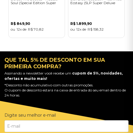
Soul (Special Edition Super
Ecstasy (5LP Super Deluxe
Deluxe/4CD) - Importado
5LP Box Set) - Importado
R$
849
,
90
R$
1
.
899
,
90
12
R$
70
,
82
12
R$
158
,
32
QUE TAL 5% DE DESCONTO EM SUA
PRIMEIRA COMPRA?
Assinando a newsletter você recebe um
cupom de 5%, novidades,
ofertas e muito mais!
*Desconto não acumulativo com outras promoções.
O cupom de desconto estará na caixa de entrada do seu email dentro de
24 horas.
Digite seu melhor e-mail