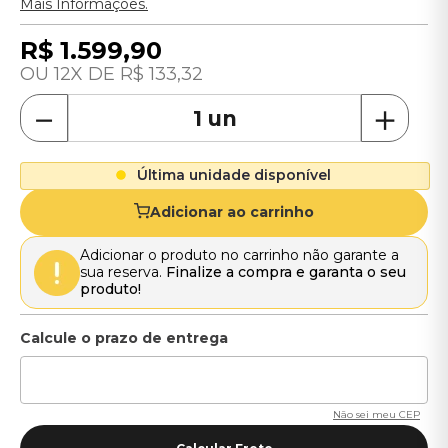
Mais Informações.
R$
1
.
599
,
90
12
R$
133
,
32
－
＋
Última unidade disponível
Adicionar ao carrinho
Adicionar o produto no carrinho não garante a
sua reserva.
Finalize a compra e garanta o seu
produto!
Não sei meu CEP