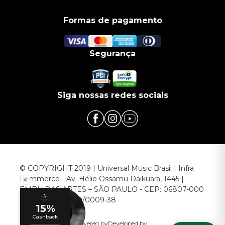
Formas de pagamento
Segurança
Siga nossas redes sociais
© COPYRIGHT 2019 | Universal Music Brasil | Infra
Commerce - Av. Hélio Ossamu Daikuara, 1445 |
EMBU DAS ARTES – SÃO PAULO - CEP: 06807-000
CNPJ: 00.952.789/0009-38
Powered by
Developed by