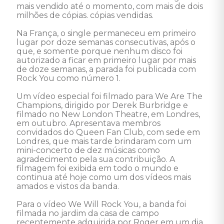
mais vendido até o momento, com mais de dois 
milhões de cópias. cópias vendidas. 

Na França, o single permaneceu em primeiro 
lugar por doze semanas consecutivas, após o 
que, e somente porque nenhum disco foi 
autorizado a ficar em primeiro lugar por mais 
de doze semanas, a parada foi publicada com 
Rock You como número 1. 

Um vídeo especial foi filmado para We Are The 
Champions, dirigido por Derek Burbridge e 
filmado no New London Theatre, em Londres, 
em outubro. Apresentava membros 
convidados do Queen Fan Club, com sede em 
Londres, que mais tarde brindaram com um 
mini-concerto de dez músicas como 
agradecimento pela sua contribuição. A 
filmagem foi exibida em todo o mundo e 
continua até hoje como um dos vídeos mais 
amados e vistos da banda. 

Para o vídeo We Will Rock You, a banda foi 
filmada no jardim da casa de campo 
recentemente adquirida por Roger em um dia 