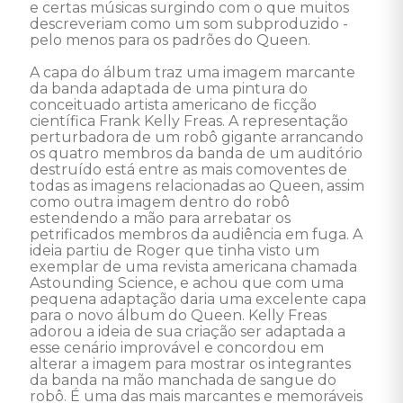
e certas músicas surgindo com o que muitos 
descreveriam como um som subproduzido - 
pelo menos para os padrões do Queen. 

A capa do álbum traz uma imagem marcante 
da banda adaptada de uma pintura do 
conceituado artista americano de ficção 
científica Frank Kelly Freas. A representação 
perturbadora de um robô gigante arrancando 
os quatro membros da banda de um auditório 
destruído está entre as mais comoventes de 
todas as imagens relacionadas ao Queen, assim 
como outra imagem dentro do robô 
estendendo a mão para arrebatar os 
petrificados membros da audiência em fuga. A 
ideia partiu de Roger que tinha visto um 
exemplar de uma revista americana chamada 
Astounding Science, e achou que com uma 
pequena adaptação daria uma excelente capa 
para o novo álbum do Queen. Kelly Freas 
adorou a ideia de sua criação ser adaptada a 
esse cenário improvável e concordou em 
alterar a imagem para mostrar os integrantes 
da banda na mão manchada de sangue do 
robô. É uma das mais marcantes e memoráveis 