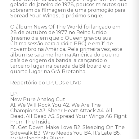
gelado de janeiro de 1978, poucos minutos que 
sobraram da filmagem de uma promoção para 
Spread Your Wings , o próximo single. 

O álbum News Of The World foi lançado em 
28 de outubro de 1977 no Reino Unido 
(mesmo dia em que o Queen gravou sua 
última sessão para a rádio BBC) e em 1º de 
novembro na América. Pela primeira vez, este 
álbum se saiu melhor na América do que no 
país de origem da banda, alcançando o 
terceiro lugar na parada da Billboard e o 
quarto lugar na Grã-Bretanha. 

Repertório do LP, CDs e DVD: 

LP: 

New Pure Analog Cut

A1. We Will Rock You A2. We Are The 
Champions A3. Sheer Heart Attack A4. All 
Dead, All Dead A5. Spread Your Wings A6. Fight 
From The Inside 

B1. Get Down, Make Love B2. Sleeping On The 
Sidewalk B3. Who Needs You B4. It's Late B5. 
My Melancholy Blues
