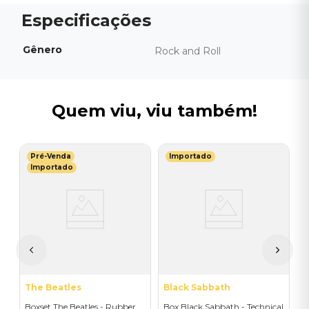
Gênero
Rock and Roll
Quem viu, viu também!
Pré-Venda
Importado
T
Importado
B
s
(
R
The Beatles
Black Sabbath
Boxset The Beatles - Rubber
Box Black Sabbath - Technical