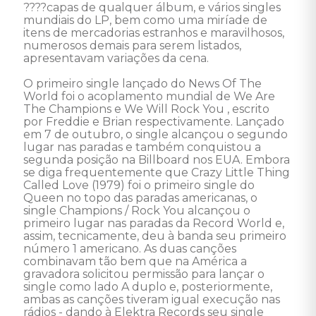
????capas de qualquer álbum, e vários singles 
mundiais do LP, bem como uma miríade de 
itens de mercadorias estranhos e maravilhosos, 
numerosos demais para serem listados, 
apresentavam variações da cena. 

O primeiro single lançado do News Of The 
World foi o acoplamento mundial de We Are 
The Champions e We Will Rock You , escrito 
por Freddie e Brian respectivamente. Lançado 
em 7 de outubro, o single alcançou o segundo 
lugar nas paradas e também conquistou a 
segunda posição na Billboard nos EUA. Embora 
se diga frequentemente que Crazy Little Thing 
Called Love (1979) foi o primeiro single do 
Queen no topo das paradas americanas, o 
single Champions / Rock You alcançou o 
primeiro lugar nas paradas da Record World e, 
assim, tecnicamente, deu à banda seu primeiro 
número 1 americano. As duas canções 
combinavam tão bem que na América a 
gravadora solicitou permissão para lançar o 
single como lado A duplo e, posteriormente, 
ambas as canções tiveram igual execução nas 
rádios - dando à Elektra Records seu single 