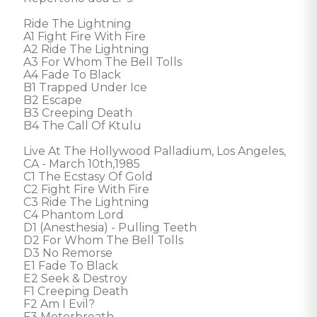
Ride The Lightning

A1 Fight Fire With Fire

A2 Ride The Lightning

A3 For Whom The Bell Tolls

A4 Fade To Black

B1 Trapped Under Ice

B2 Escape

B3 Creeping Death

B4 The Call Of Ktulu

Live At The Hollywood Palladium, Los Angeles, 
CA - March 10th,1985

C1 The Ecstasy Of Gold

C2 Fight Fire With Fire

C3 Ride The Lightning

C4 Phantom Lord

D1 (Anesthesia) - Pulling Teeth

D2 For Whom The Bell Tolls

D3 No Remorse

E1 Fade To Black

E2 Seek & Destroy

F1 Creeping Death

F2 Am I Evil?

F3 Motorbreath
