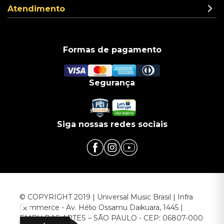
Atendimento
Formas de pagamento
Segurança
Siga nossas redes sociais
© COPYRIGHT 2019 | Universal Music Brasil | Infra
Commerce - Av. Hélio Ossamu Daikuara, 1445 |
EMBU DAS ARTES – SÃO PAULO - CEP: 06807-000