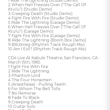
1 Ride The Lightning (Studio Demo)

2 When Hell Freezes Over ("The Call Of 
Ktulu") (Studio Demo)

3 Creeping Death (Studio Demo)

4 Fight Fire With Fire (Studio Demo)

5 Ride The Lightning (Garage Demo)

6 When Hell Freezes Over ("The Call Of 
Ktulu") (Garage Demo)

7 Fight Fire With Fire (Garage Demo)

8 Ride The Lightning (Boom Box Demo)

9 Blitzkrieg (Rhythm Track Rough Mix)

10 Am I Evil? (Rhythm Track Rough Mix)

CD4 Live At Kabuki Theatre, San Francisco, CA - 
March 15th, 1985

1 Fight Fire With Fire

2 Ride The Lightning

3 Phantom Lord

4 The Four Horsemen

5 (Anesthesia) - Pulling Teeth

6 For Whom The Bell Tolls

7 No Remorse

8 Fade To Black

9 Creeping Death

10 Guitar Solo
