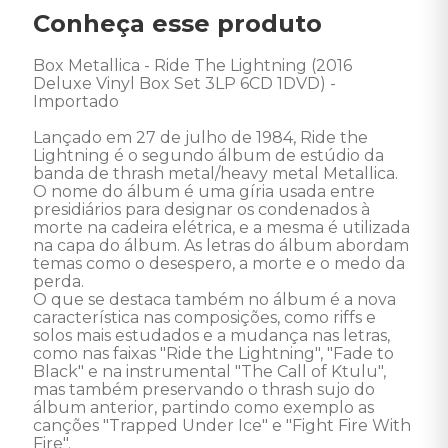
Conheça esse produto
Box Metallica - Ride The Lightning (2016 
Deluxe Vinyl Box Set 3LP 6CD 1DVD) - 
Importado 

Lançado em 27 de julho de 1984, Ride the 
Lightning é o segundo álbum de estúdio da 
banda de thrash metal/heavy metal Metallica. 

O nome do álbum é uma gíria usada entre 
presidiários para designar os condenados à 
morte na cadeira elétrica, e a mesma é utilizada 
na capa do álbum. As letras do álbum abordam 
temas como o desespero, a morte e o medo da 
perda. 

O que se destaca também no álbum é a nova 
característica nas composições, como riffs e 
solos mais estudados e a mudança nas letras, 
como nas faixas "Ride the Lightning", "Fade to 
Black" e na instrumental "The Call of Ktulu", 
mas também preservando o thrash sujo do 
álbum anterior, partindo como exemplo as 
canções "Trapped Under Ice" e "Fight Fire With 
Fire". 
