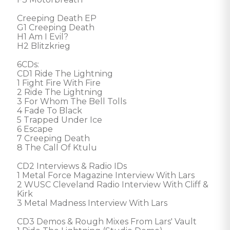
Creeping Death EP

G1 Creeping Death

H1 Am I Evil?

H2 Blitzkrieg

6CDs: 

CD1 Ride The Lightning

1 Fight Fire With Fire

2 Ride The Lightning

3 For Whom The Bell Tolls

4 Fade To Black

5 Trapped Under Ice

6 Escape

7 Creeping Death

8 The Call Of Ktulu

CD2 Interviews & Radio IDs

1 Metal Force Magazine Interview With Lars

2 WUSC Cleveland Radio Interview With Cliff & 
Kirk

3 Metal Madness Interview With Lars

CD3 Demos & Rough Mixes From Lars' Vault
