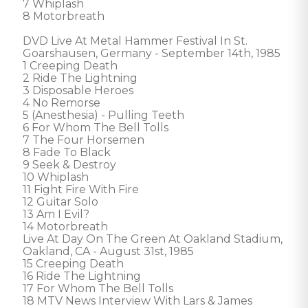
7 Whiplash

8 Motorbreath

DVD Live At Metal Hammer Festival In St. 
Goarshausen, Germany - September 14th, 1985

1 Creeping Death

2 Ride The Lightning

3 Disposable Heroes

4 No Remorse

5 (Anesthesia) - Pulling Teeth

6 For Whom The Bell Tolls

7 The Four Horsemen

8 Fade To Black

9 Seek & Destroy

10 Whiplash

11 Fight Fire With Fire

12 Guitar Solo

13 Am I Evil?

14 Motorbreath

Live At Day On The Green At Oakland Stadium, 
Oakland, CA - August 31st, 1985

15 Creeping Death

16 Ride The Lightning

17 For Whom The Bell Tolls

18 MTV News Interview With Lars & James
