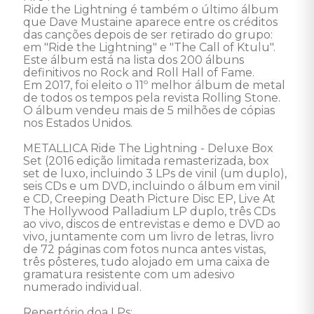
Ride the Lightning é também o último álbum 
que Dave Mustaine aparece entre os créditos 
das canções depois de ser retirado do grupo: 
em "Ride the Lightning" e "The Call of Ktulu". 

Este álbum está na lista dos 200 álbuns 
definitivos no Rock and Roll Hall of Fame. 

Em 2017, foi eleito o 11º melhor álbum de metal 
de todos os tempos pela revista Rolling Stone. 

O álbum vendeu mais de 5 milhões de cópias 
nos Estados Unidos. 

METALLICA Ride The Lightning - Deluxe Box 
Set (2016 edição limitada remasterizada, box 
set de luxo, incluindo 3 LPs de vinil (um duplo), 
seis CDs e um DVD, incluindo o álbum em vinil 
e CD, Creeping Death Picture Disc EP, Live At 
The Hollywood Palladium LP duplo, três CDs 
ao vivo, discos de entrevistas e demo e DVD ao 
vivo, juntamente com um livro de letras, livro 
de 72 páginas com fotos nunca antes vistas, 
três pôsteres, tudo alojado em uma caixa de 
gramatura resistente com um adesivo 
numerado individual. 

Repertório doa LPs: 
