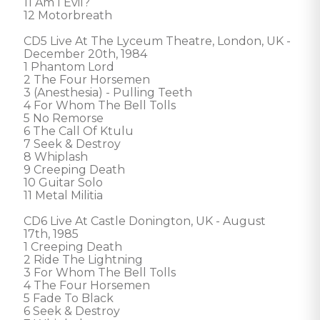
11 Am I Evil?

12 Motorbreath

CD5 Live At The Lyceum Theatre, London, UK - 
December 20th, 1984

1 Phantom Lord

2 The Four Horsemen

3 (Anesthesia) - Pulling Teeth

4 For Whom The Bell Tolls

5 No Remorse

6 The Call Of Ktulu

7 Seek & Destroy

8 Whiplash

9 Creeping Death

10 Guitar Solo

11 Metal Militia

CD6 Live At Castle Donington, UK - August 
17th, 1985

1 Creeping Death

2 Ride The Lightning

3 For Whom The Bell Tolls

4 The Four Horsemen

5 Fade To Black

6 Seek & Destroy
