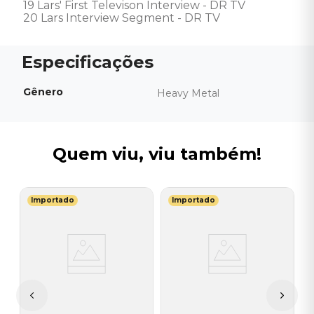
19 Lars' First Televison Interview - DR TV

20 Lars Interview Segment - DR TV
Gênero
Heavy Metal
Quem viu, viu também!
Importado
Importado
U
ll
B
S
o
E
E
R