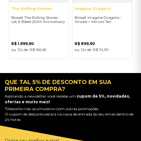
The Rolling Stones
Imagine Dragons
Boxset The Rolling Stones -
Boxset Imagine Dragons -
Let It Bleed (50th Anniversary
Smoke + Mirrors Ten
Limited Deluxe Edition) -
(Black/3LP) - Importado
Importado
R$
1
.
999
,
90
R$
899
,
90
12
R$
166
,
65
12
R$
74
,
99
QUE TAL 5% DE DESCONTO EM SUA
PRIMEIRA COMPRA?
Assinando a newsletter você recebe um
cupom de 5%, novidades,
ofertas e muito mais!
*Desconto não acumulativo com outras promoções.
O cupom de desconto estará na caixa de entrada do seu email dentro de
24 horas.
Digite seu melhor e-mail