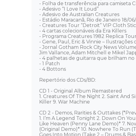
- Folha de transferência para camiseta C
- Adesivo “I Love It Loud” 

- Adesivo de Australian Creatures

- Estádio Maracanã, Rio de Janeiro 18/06
- Creatures Tour “Detroit” VIP Cloth Sti
- 4 cartas colecionáveis da Era Killers

- Programa Creatures 1982 Replica Tour
- Gene, Paul, Eric & Vinnie – Ilustrações
- Jornal Gotham Rock City News Volume 2
Jim Vallance, Adam Mitchell e Mikel Japp
- 4 palhetas de guitarra que brilham no 
- 1 Patch  

- 4 Bottons 

Repertório dos CDs/BD:

CD 1 - Original Album Remastered 

1. Creatures Of The Night 2. Saint And Si
Killer 9. War Machine

CD 2 - Demos, Rarities & Outtakes (*Pre
1. I’m A Legend Tonight 2. Down On You
Like Heaven (Penny Lane Demo)* 7. Now
(Original Demo)* 10. Nowhere To Run (Tak
Goes Into Motion (Take 2 – Drums & Bass