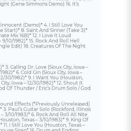
ght (Gene Simmons Demo) 16. It’s 
nnocent (Demo)* 4. I Still Love You 
se Start)* 8. Saint And Sinner (Take 3)* 
ate Mix 16B)* 12. I Love It Loud 
 9/10/1982)* 15. Rock And Roll Hell 
Single Edit) 18. Creatures Of The Night 
* 3. Calling Dr. Love (Sioux City, Iowa – 
/1982)* 6. Cold Gin (Sioux City, Iowa – 
 12/30/1982)* 9. I Want You (Houston, 
 City, Iowa – 12/30/1982)* 12. Shout It 
 God Of Thunder / Eric’s Drum Solo / God 
ound Effects (*Previously Unreleased)

 3. Paul’s Guitar Solo (Rockford, Illinois 
– 3/10/1983)* 6. Rock And Roll All Nite 
Houston, Texas – 3/10/1983)* 9. King Of 
11. I Still Love You (Houston, Texas – 
rehouse Siren* 16. Drum and Ending 