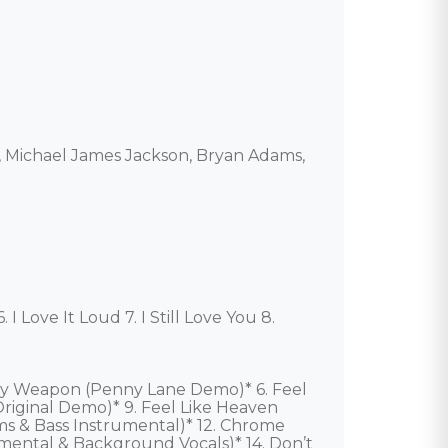
e, Michael James Jackson, Bryan Adams, 
 Love It Loud 7. I Still Love You 8. 
dly Weapon (Penny Lane Demo)* 6. Feel 
ginal Demo)* 9. Feel Like Heaven 
ums & Bass Instrumental)* 12. Chrome 
umental & Background Vocals)* 14. Don’t 