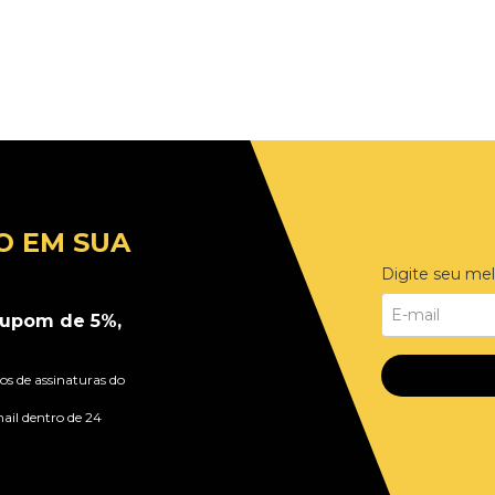
Adicionar ao Carrinho
O EM SUA
Digite seu mel
upom de 5%,
s de assinaturas do
ail dentro de 24