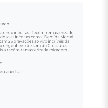
tado

s sendo inéditas. Recém-remasterizado, 
do joias inéditas como "Demída Mortal 
m 26 gravações ao vivo incríveis da 
elo engenheiro de som do Creatures 
ais a recém-remasterizada mixagem 


ns inéditas
