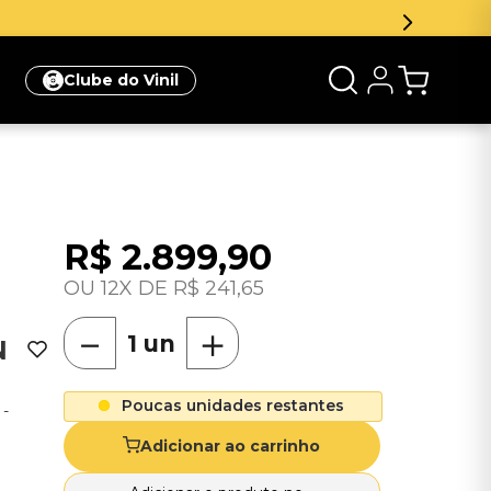
onto na sua primeira compra
Clique aqui
Clube do Vinil
R$
2
.
899
,
90
12
R$
241
,
65
－
＋
N
Poucas unidades restantes
 -
Adicionar ao carrinho