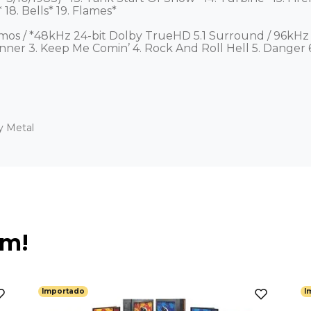
8. Bells* 19. Flames*

mos / *48kHz 24-bit Dolby TrueHD 5.1 Surround / 96kHz 
nner 3. Keep Me Comin’ 4. Rock And Roll Hell 5. Danger 6. I
y Metal
ém!
Importado
I