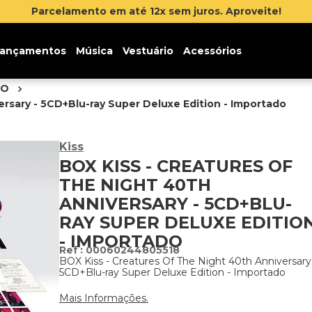
Inscreva-se na newsletter e ganhe 5% de desc
ançamentos
Música
Vestuário
Acessórios
DO
rsary - 5CD+Blu-ray Super Deluxe Edition - Importado
Kiss
BOX KISS - CREATURES OF
THE NIGHT 40TH
ANNIVERSARY - 5CD+BLU-
RAY SUPER DELUXE EDITIO
- IMPORTADO
:
00060244805518
BOX Kiss - Creatures Of The Night 40th Anniversary
5CD+Blu-ray Super Deluxe Edition - Importado
Mais Informações.