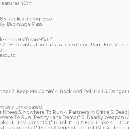
reatures 40th

/83 Réplica de Ingresso

cky Backstage Pass



 de Chris Hoffman 9”x12”

 - Entrevistas Faixa a Faixa com Gene, Paul, Eric, Vinni


escuro

nner 3. Keep Me Comin’ 4. Rock And Roll Hell 5. Danger 6. I
viously Unreleased)

r Knees 3. Nowhere To Run 4. Partners In Crime 5. Dea
here To Run (Penny Lane Demo)* 8. Deadly Weapon (Ori
e 11 – Instrumental)* 11. Tell It To A Fool (Take 4 – Dr
 Instrumental)* 13. I’m A Legend Tonight (Mix 4 – Instr