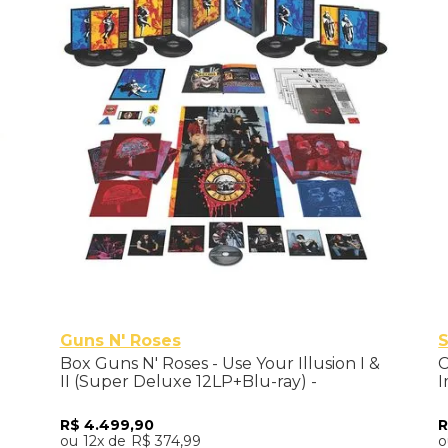
Guns N' Roses
Box Guns N' Roses - Use Your Illusion I &
C
II (Super Deluxe 12LP+Blu-ray) -
I
Importado
R$
4
.
499
,
90
12
R$
374
,
99