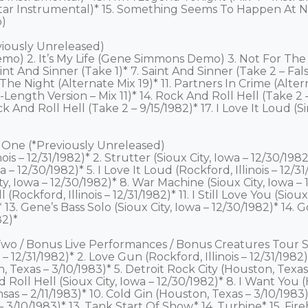
ar Instrumental)* 15. Something Seems To Happen At Ni
)

viously Unreleased)

) 2. It’s My Life (Gene Simmons Demo) 3. Not For The I
 Saint And Sinner (Take 1)* 7. Saint And Sinner (Take 2 – Fal
he Night (Alternate Mix 19)* 11. Partners In Crime (Altern
-Length Version – Mix 11)* 14. Rock And Roll Hell (Take 2 –
ck And Roll Hell (Take 2 – 9/15/1982)* 17. I Love It Loud (
t One (*Previously Unreleased)

is – 12/31/1982)* 2. Strutter (Sioux City, Iowa – 12/30/1982)
 – 12/30/1982)* 5. I Love It Loud (Rockford, Illinois – 12/31
y, Iowa – 12/30/1982)* 8. War Machine (Sioux City, Iowa –
(Rockford, Illinois – 12/31/1982)* 11. I Still Love You (Sioux
 13. Gene’s Bass Solo (Sioux City, Iowa – 12/30/1982)* 14.
2)*

 Two / Bonus Live Performances / Bonus Creatures Tour S
– 12/31/1982)* 2. Love Gun (Rockford, Illinois – 12/31/1982)*
 Texas – 3/10/1983)* 5. Detroit Rock City (Houston, Texas 
 Roll Hell (Sioux City, Iowa – 12/30/1982)* 8. I Want You (
s – 2/11/1983)* 10. Cold Gin (Houston, Texas – 3/10/1983)* 
 – 3/10/1983)* 13. Tank Start Of Show* 14. Turbine* 15. Fi