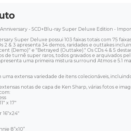
uto
 Anniversary - 5CD+Blu-ray Super Deluxe Edition - Impor
sary Super Deluxe possui 103 faixas totais com 75 faixa
 2 & 3 apresenta 34 demos, raridades e outtakes incluin
nt (Demo)" e "Betrayed (Outtake)." Os CDs 4 & 5 destaca
ros de turnê super raros, todos gravados e arquivados p
 apresenta uma primeira mistura surround Atmos e 5.1 m
ma extensa variedade de itens colecionáveis, incluindo:
xtensas notas de capa de Ken Sharp, várias fotos e image
com:

ss

" x 17"

 16"x24"

nnie 8”x10”
