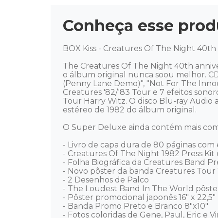
Conheça esse prod
BOX Kiss - Creatures Of The Night 40th
The Creatures Of The Night 40th anniver
o álbum original nunca soou melhor. CDs
(Penny Lane Demo)", "Not For The Innoce
Creatures '82/'83 Tour e 7 efeitos sono
Tour Harry Witz. O disco Blu-ray Audio
estéreo de 1982 do álbum original. 

O Super Deluxe ainda contém mais com u
- Livro de capa dura de 80 páginas com e
- Creatures Of The Night 1982 Press Kit 
- Folha Biográfica da Creatures Band Pre
- Novo pôster da banda Creatures Tour 11
- 2 Desenhos de Palco

- The Loudest Band In The World pôster
- Pôster promocional japonês 16" x 22,5"

- Banda Promo Preto e Branco 8"x10"

- Fotos coloridas de Gene, Paul, Eric e Vi