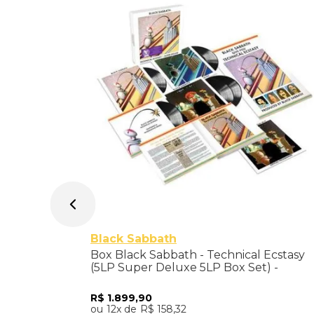
McCartney
Black Sabbath
Box Black Sabbath - Technical Ecstasy
(5LP Super Deluxe 5LP Box Set) -
Importado
R$
1
.
899
,
90
12
R$
158
,
32