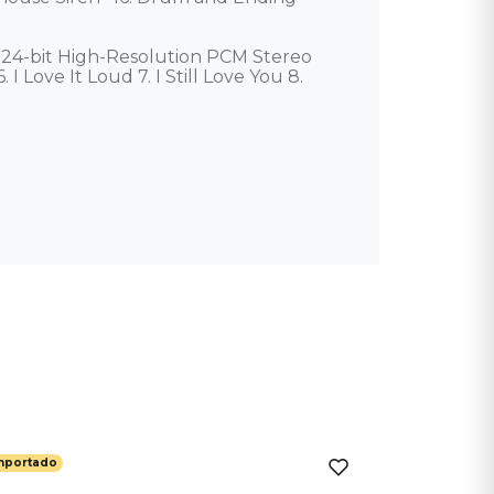
24-bit High-Resolution PCM Stereo

 Love It Loud 7. I Still Love You 8. 
mportado
Importado
Yungblu