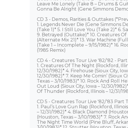
Leave Me Lonely (Take 8 – Drums & Guit
Gonna Be Alright (Gene Simmons Demo
CD 3 - Demos, Rarities & Outtakes (*Pre
1. Legends Never Die (Gene Simmons Demo
(Take 1)* 5. I Still Love You (Take 2)* 6.
9. Betrayed (Outtake)* 10. Creatures Of T
(Alternate Mix 21)* 13. War Machine (Full
(Take 1 – Incomplete – 9/15/1982)* 16. Ro
(1985 Remix)

CD 4 - Creatures Tour Live '82/'82 - Par
1. Creatures Of The Night (Rockford, Illino
12/30/1982)* 4. Firehouse (Sioux City, Iowa
12/30/1982)* 7. Keep Me Comin’ (Sioux Cit
Texas – 3/10/1983)* 10. Rock And Roll Hell 
Out Loud (Sioux City, Iowa – 12/30/1982)*
Of Thunder (Rockford, Illinois – 12/31/198
CD 5 - Creatures Tour Live '82/'83 Part
1. Paul’s Love Gun Rap (Rockford, Illinois 
– 12/31/1982)* 4. Black Diamond (Houston,
(Houston, Texas – 3/10/1983)* 7. Rock And
The Night Time World (Pine Bluff, Arkansa
3/10/1983)* 12. Strutter (Houston, Texas