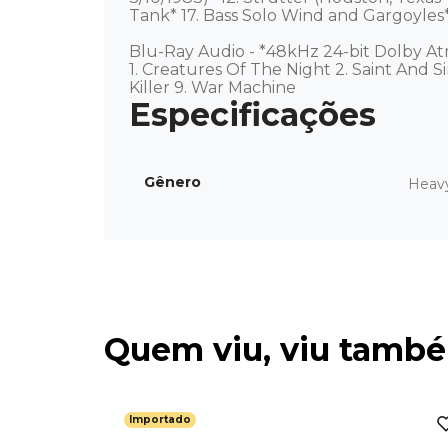
Tank* 17. Bass Solo Wind and Gargoyles* 1
Blu-Ray Audio - *48kHz 24-bit Dolby At
1. Creatures Of The Night 2. Saint And Si
Killer 9. War Machine
Gênero
Heav
Quem viu, viu tamb
Importado