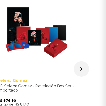
Box CD Yu
Importad
Indisponíve
Avise-me qu
Selena Gomez
D Selena Gomez - Revelación Box Set -
mportado
R$
976
,
90
12
R$
81
,
40