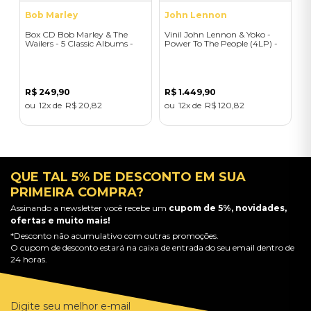
Bob Marley
John Lennon
Box CD Bob Marley & The
Vinil John Lennon & Yoko -
Wailers - 5 Classic Albums -
Power To The People (4LP) -
Importado
Importado
R$
249
,
90
R$
1
.
449
,
90
12
R$
20
,
82
12
R$
120
,
82
QUE TAL 5% DE DESCONTO EM SUA
PRIMEIRA COMPRA?
Assinando a newsletter você recebe um
cupom de 5%, novidades,
ofertas e muito mais!
*Desconto não acumulativo com outras promoções.
O cupom de desconto estará na caixa de entrada do seu email dentro de
24 horas.
Digite seu melhor e-mail