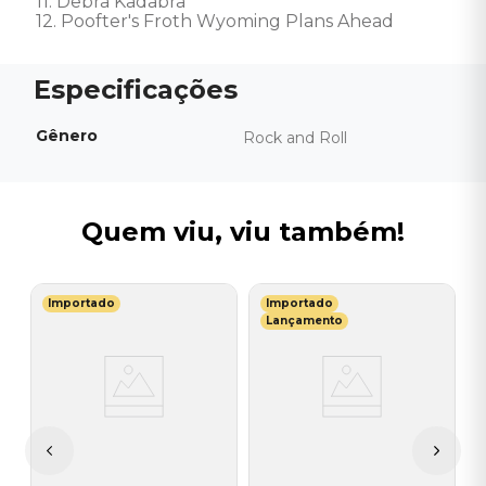
11. Debra Kadabra 

12. Poofter's Froth Wyoming Plans Ahead
Gênero
Rock and Roll
Quem viu, viu também!
Importado
Importado
Q
Lançamento
-
B
W
E
L
R