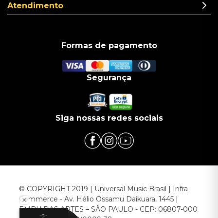
Atendimento
Formas de pagamento
Segurança
Siga nossas redes sociais
© COPYRIGHT 2019 | Universal Music Brasil | Infra
Commerce - Av. Hélio Ossamu Daikuara, 1445 |
EMBU DAS ARTES – SÃO PAULO - CEP: 06807-000