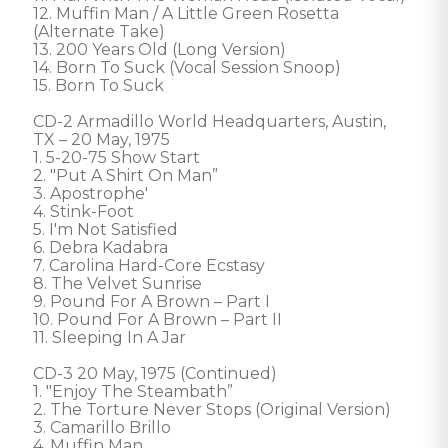
12. Muffin Man / A Little Green Rosetta 
(Alternate Take) 

13. 200 Years Old (Long Version) 

14. Born To Suck (Vocal Session Snoop) 

15. Born To Suck 

CD-2 Armadillo World Headquarters, Austin, 
TX – 20 May, 1975

1. 5-20-75 Show Start 

2. "Put A Shirt On Man”

3. Apostrophe' 

4. Stink-Foot 

5. I'm Not Satisfied 

6. Debra Kadabra 

7. Carolina Hard-Core Ecstasy 

8. The Velvet Sunrise 

9. Pound For A Brown – Part I 

10. Pound For A Brown – Part II 

11. Sleeping In A Jar 

CD-3 20 May, 1975 (Continued)

1. "Enjoy The Steambath” 

2. The Torture Never Stops (Original Version) 

3. Camarillo Brillo 

4. Muffin Man 
