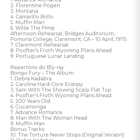
2. Florentine Pogen 

3. Montana 

4. Camarillo Brillo 

5. Muffin Man 

6. Willie The Pimp 

Afternoon Rehearsal, Bridges Auditorium, 
Pomona College, Claremont, CA – 10 April, 1975:

7. Claremont Rehearsal 

8. Poofter's Froth Wyoming Plans Ahead 

9. Portuguese Lunar Landing 

Repertório do Bly-ray 

Bongo Fury – The Album

1. Debra Kadabra 

2. Carolina Hard-Core Ecstasy 

3. Sam With The Showing Scalp Flat Top 

4. Poofter's Froth Wyoming Plans Ahead 

5. 200 Years Old 

6. Cucamonga 

7. Advance Romance 

8. Man With The Woman Head 

9. Muffin Man 

Bonus Tracks:

10. The Torture Never Stops (Original Version) 
