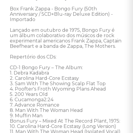
Box Frank Zappa - Bongo Fury (50th 
Anniversary / 5CD+Blu-ray Deluxe Edition) - 
Importado 

Lançado em outubro de 1975, Bongo Fury é 
um álbum colaborativo dos músicos de rock 
experimental americanos Frank Zappa, Captain 
Beefheart e a banda de Zappa, The Mothers. 

Repertório dos CDs: 

CD-1 Bongo Fury – The Album: 

1. Debra Kadabra 

2. Carolina Hard-Core Ecstasy 

3. Sam With The Showing Scalp Flat Top 

4. Poofter's Froth Wyoming Plans Ahead 

5. 200 Years Old 

6. Cucamonga2:24

7. Advance Romance 

8. Man With The Woman Head 

9. Muffin Man 

Bonus Fury – Mixed At The Record Plant, 1975:

10. Carolina Hard-Core Ecstasy (Long Version) 

11. Man With The Woman Head (Isolated Vocal) 
