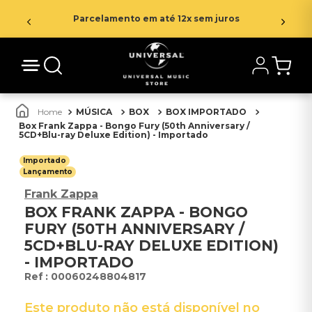
Parcelamento em até 12x sem juros
MÚSICA
BOX
BOX IMPORTADO
Box Frank Zappa - Bongo Fury (50th Anniversary /
5CD+Blu-ray Deluxe Edition) - Importado
Importado
Lançamento
Frank Zappa
BOX FRANK ZAPPA - BONGO
FURY (50TH ANNIVERSARY /
5CD+BLU-RAY DELUXE EDITION)
- IMPORTADO
:
00060248804817
Este produto não está disponível no