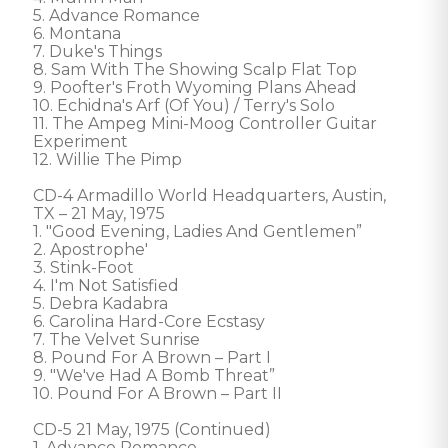
5. Advance Romance 

6. Montana 

7. Duke's Things 

8. Sam With The Showing Scalp Flat Top 

9. Poofter's Froth Wyoming Plans Ahead 

10. Echidna's Arf (Of You) / Terry's Solo 

11. The Ampeg Mini-Moog Controller Guitar 
Experiment 

12. Willie The Pimp 

CD-4 Armadillo World Headquarters, Austin, 
TX – 21 May, 1975

1. "Good Evening, Ladies And Gentlemen” 

2. Apostrophe' 

3. Stink-Foot 

4. I'm Not Satisfied 

5. Debra Kadabra 

6. Carolina Hard-Core Ecstasy 

7. The Velvet Sunrise 

8. Pound For A Brown – Part I 

9. "We've Had A Bomb Threat”

10. Pound For A Brown – Part II 

CD-5 21 May, 1975 (Continued)

1. Advance Romance 
