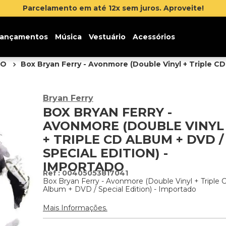
Inscreva-se na newsletter e ganhe 5% d
ançamentos
Música
Vestuário
Acessórios
DO
Box Bryan Ferry - Avonmore (Double Vinyl + Triple CD
Bryan Ferry
BOX BRYAN FERRY -
AVONMORE (DOUBLE VINYL
+ TRIPLE CD ALBUM + DVD /
SPECIAL EDITION) -
IMPORTADO
:
00405053817041
Box Bryan Ferry - Avonmore (Double Vinyl + Triple 
Album + DVD / Special Edition) - Importado
Mais Informações.