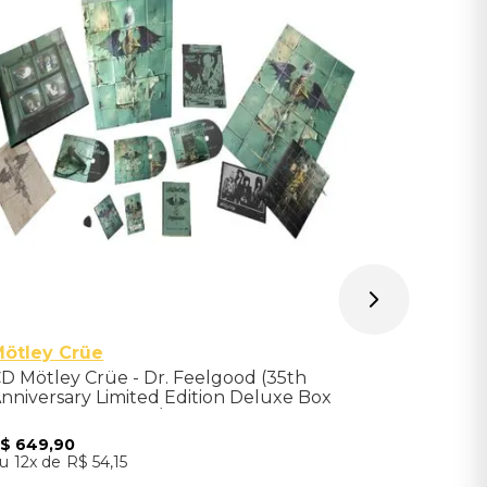
Box CD Bo
Complete 
Indisponíve
Avise-me qu
ötley Crüe
D Mötley Crüe - Dr. Feelgood (35th
nniversary Limited Edition Deluxe Box
et 2024 Remaster/3CD) - Importado
R$
649
,
90
12
R$
54
,
15