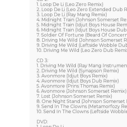
1. Loop De Li (Leo Zero Remix) 

2. Loop De Li (Leo Zero Extended Dub Re
3. Loop De Li (Ray Mang Remix) 

4. Midnight Train (Johnson Somerset Rem
5. Midnight Train (Idjut Boys House Remix
6. Midnight Train (Idjut Boys House Dub 
7. Soldier Of Fortune (Beard Of Concern
8. Driving Me Wild (Johnson Somerset Re
9. Driving Me Wild (Leftside Wobble Dub
10. Driving Me Wild (Leo Zero Dub Remix
CD 3: 

1. Driving Me Wild (Ray Mang Instrumen
2. Driving Me Wild (Synapson Remix) 

3. Avonmore (Idjut Boys Remix) 

4. Avonmore (Idjut Boys Dub Remix) 

5. Avonmore (Prins Thomas Remix) 

6. Avonmore (Johnson Somerset Remix) 
7. Lost (Johnson Somerset Remix) 

8. One Night Stand (Johnson Somerset R
9. Send In The Clowns (Metamorfozy Rem
10. Send In The Clowns (Leftside Wobble
DVD: 

1. Loop De Li 
