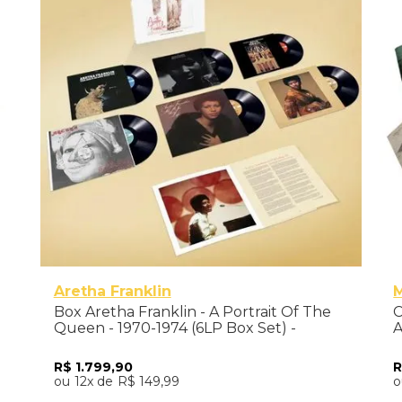
Aretha Franklin
M
Box Aretha Franklin - A Portrait Of The
C
Queen - 1970-1974 (6LP Box Set) -
A
Importado
S
R$
1
.
799
,
90
12
R$
149
,
99