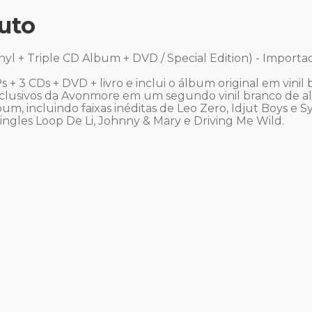
uto
l + Triple CD Album + DVD / Special Edition) - Importad
+ 3 CDs + DVD + livro e inclui o álbum original em vinil
xclusivos da Avonmore em um segundo vinil branco de al
lbum, incluindo faixas inéditas de Leo Zero, Idjut Boys 
ingles Loop De Li, Johnny & Mary e Driving Me Wild. 
