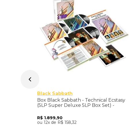
n) -
Black Sabbath
Box Black Sabbath - Technical Ecstasy
(5LP Super Deluxe 5LP Box Set) -
Importado
R$
1
.
899
,
90
12
R$
158
,
32