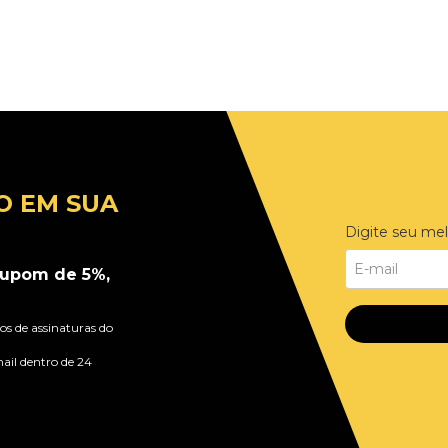
Adicionar ao Carrinho
O EM SUA
Digite seu mel
upom de 5%,
s de assinaturas do
ail dentro de 24