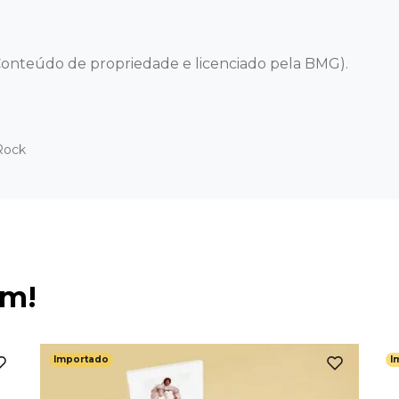
onteúdo de propriedade e licenciado pela BMG).
Rock
ém!
Importado
I