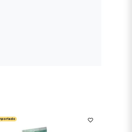
mportado
Importado
Bob Marl