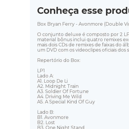
Conheça esse prod
Box Bryan Ferry - Avonmore (Double Viny
O conjunto deluxe é composto por 2 LPs 
material bônus inclui quatro remixes e
mais dois CDs de remixes de faixas do á
um DVD com os videoclipes oficiais dos s
Repertório do Box: 

LP1

Lado A: 

A1. Loop De Li 

A2. Midnight Train 

A3. Soldier Of Fortune 

A4. Driving Me Wild 

A5. A Special Kind Of Guy 

Lado B: 

B1. Avonmore 

B2. Lost 

B3. One Night Stand 
