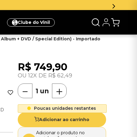
e desconto na sua primeira compra
Clique aqui
Clube do Vinil
 Album + DVD / Special Edition) - Importado
R$
749
,
90
12
R$
62
,
49
－
＋
Poucas unidades restantes
CD
Adicionar ao carrinho
Adicionar o produto no