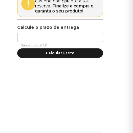
carrinho não garante a sua
reserva.
Finalize a compra e
garanta o seu produto!
Não sei meu CEP