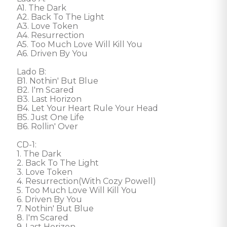
A1. The Dark 

A2. Back To The Light 

A3. Love Token 

A4. Resurrection 

A5. Too Much Love Will Kill You 

A6. Driven By You 

Lado B: 

B1. Nothin' But Blue 

B2. I'm Scared 

B3. Last Horizon 

B4. Let Your Heart Rule Your Head 

B5. Just One Life 

B6. Rollin' Over

CD-1: 

1. The Dark 

2. Back To The Light 

3. Love Token 

4. Resurrection(With Cozy Powell) 

5. Too Much Love Will Kill You 

6. Driven By You 

7. Nothin' But Blue 

8. I'm Scared 

9. Last Horizon 
