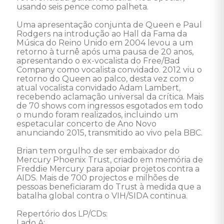
usando seis pence como palheta. 

Uma apresentação conjunta de Queen e Paul 
Rodgers na introdução ao Hall da Fama da 
Música do Reino Unido em 2004 levou a um 
retorno à turnê após uma pausa de 20 anos, 
apresentando o ex-vocalista do Free/Bad 
Company como vocalista convidado. 2012 viu o 
retorno do Queen ao palco, desta vez com o 
atual vocalista convidado Adam Lambert, 
recebendo aclamação universal da crítica. Mais 
de 70 shows com ingressos esgotados em todo 
o mundo foram realizados, incluindo um 
espetacular concerto de Ano Novo 
anunciando 2015, transmitido ao vivo pela BBC.

Brian tem orgulho de ser embaixador do 
Mercury Phoenix Trust, criado em memória de 
Freddie Mercury para apoiar projetos contra a 
AIDS. Mais de 700 projectos e milhões de 
pessoas beneficiaram do Trust à medida que a 
batalha global contra o VIH/SIDA continua. 

Repertório dos LP/CDs: 

Lado A: 
