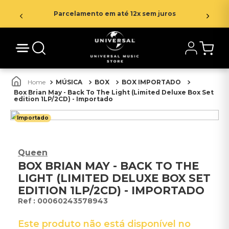
Parcelamento em até 12x sem juros
MÚSICA
BOX
BOX IMPORTADO
Box Brian May - Back To The Light (Limited Deluxe Box Set
edition 1LP/2CD) - Importado
Importado
Queen
BOX BRIAN MAY - BACK TO THE
LIGHT (LIMITED DELUXE BOX SET
EDITION 1LP/2CD) - IMPORTADO
:
00060243578943
Este produto não está disponível no