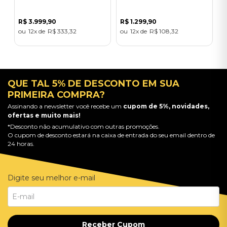
R$
3
.
999
,
90
R$
1
.
299
,
90
12
R$
333
,
32
12
R$
108
,
32
QUE TAL 5% DE DESCONTO EM SUA
PRIMEIRA COMPRA?
Assinando a newsletter você recebe um
cupom de 5%, novidades,
ofertas e muito mais!
*Desconto não acumulativo com outras promoções.
O cupom de desconto estará na caixa de entrada do seu email dentro de
24 horas.
Digite seu melhor e-mail
Receber Cupom