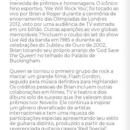
merecida de prêmios e homenagens. O icônico 
hino esportivo, 'We Will Rock You', foi tocado ao 
vivo por Brian e Roger durante a cerimônia de 
encerramento das Olimpíadas de Londres 
2012, visto por uma audiência de TV estimada 
em um bilhão. Outras aparições ao vivo globais 
memoráveis ??incluem o roubo do set do show 
Live Aid da banda em 1985 e durante as 
celebrações do Jubileu de Ouro de 2002, 
Brian tocando seu próprio arranjo de 'God Save 
the Queen' no telhado do Palácio de 
Buckingham.

Queen se tornou o primeiro grupo de rock a 
marcar um grande filme, Flash Gordon, 
seguido pela música definitiva para Highlander. 
Os créditos pessoais de Brian incluem outras 
colaborações em filmes, TV e teatro e dois 
álbuns solo de sucesso que lhe valeram dois 
prêmios Ivor Novello. Ele continua a inspirar 
um gênero diversificado de artistas 
internacionais e tem uma riqueza de 
participações especiais apresentando seu estilo 
de guitarra distinto, produzido a partir de sua 
reverenciada guitarra caseira 'Red Special', 