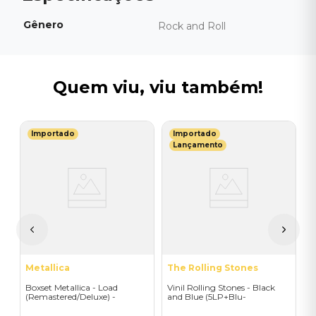
Gênero
Rock and Roll
Quem viu, viu também!
Importado
Importado
H
Lançamento
g
B
tl
T
)
Y
I
R
Metallica
The Rolling Stones
Boxset Metallica - Load
Vinil Rolling Stones - Black
(Remastered/Deluxe) -
and Blue (5LP+Blu-
Importado
ray/Colour) - Importado