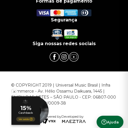
Formas de pagamento
Segurança
Siga nossas redes sociais
© COPYRIGHT 2019 | Universal Music Brasil | Infra
Commerce - Av. Hélio Ossamu Daikuara, 1445 |
EMBU DAS ARTES – SÃO PAULO - CEP: 06807-000
CNPJ: 00.952.789/0009-38
Powered by
Developed by
Ajuda