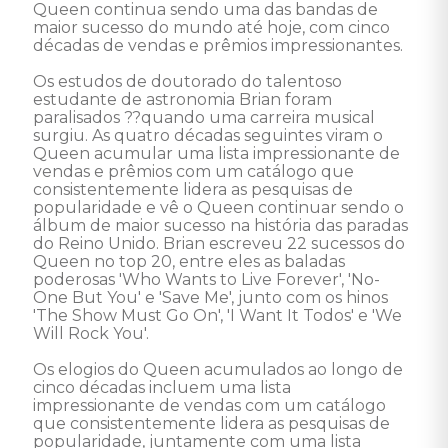
Queen continua sendo uma das bandas de 
maior sucesso do mundo até hoje, com cinco 
décadas de vendas e prêmios impressionantes.  

Os estudos de doutorado do talentoso 
estudante de astronomia Brian foram 
paralisados ??quando uma carreira musical 
surgiu. As quatro décadas seguintes viram o 
Queen acumular uma lista impressionante de 
vendas e prêmios com um catálogo que 
consistentemente lidera as pesquisas de 
popularidade e vê o Queen continuar sendo o 
álbum de maior sucesso na história das paradas 
do Reino Unido. Brian escreveu 22 sucessos do 
Queen no top 20, entre eles as baladas 
poderosas 'Who Wants to Live Forever', 'No-
One But You' e 'Save Me', junto com os hinos 
'The Show Must Go On', 'I Want It Todos' e 'We 
Will Rock You'.

Os elogios do Queen acumulados ao longo de 
cinco décadas incluem uma lista 
impressionante de vendas com um catálogo 
que consistentemente lidera as pesquisas de 
popularidade, juntamente com uma lista 