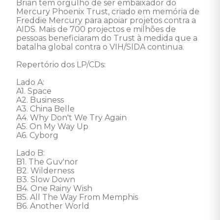
Brian tem orgulho de ser embaixador do 
Mercury Phoenix Trust, criado em memória de 
Freddie Mercury para apoiar projetos contra a 
AIDS. Mais de 700 projectos e milhões de 
pessoas beneficiaram do Trust à medida que a 
batalha global contra o VIH/SIDA continua. 

Repertório dos LP/CDs: 

Lado A: 

A1. Space 

A2. Business 

A3. China Belle 

A4. Why Don't We Try Again 

A5. On My Way Up 

A6. Cyborg 

Lado B: 

B1. The Guv'nor 

B2. Wilderness 

B3. Slow Down 

B4. One Rainy Wish 

B5. All The Way From Memphis 

B6. Another World 
