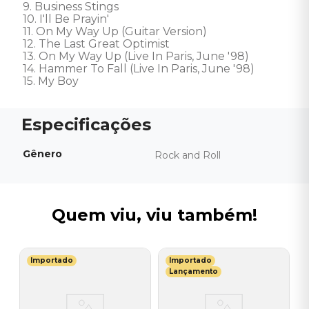
9. Business Stings 

10. I'll Be Prayin' 

11. On My Way Up (Guitar Version) 

12. The Last Great Optimist 

13. On My Way Up (Live In Paris, June '98) 

14. Hammer To Fall (Live In Paris, June '98) 

15. My Boy
Gênero
Rock and Roll
Quem viu, viu também!
Importado
Importado
B
Lançamento
V
T
B