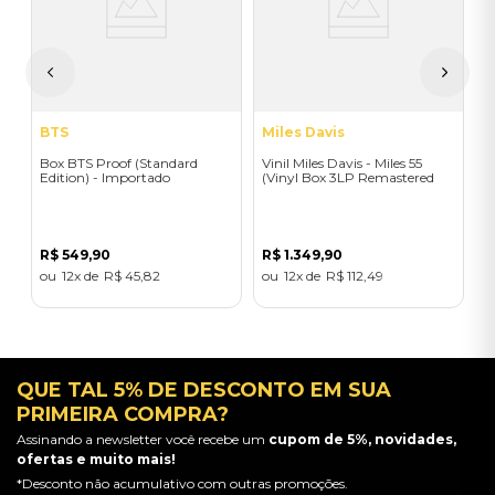
R
BTS
Miles Davis
Box BTS Proof (Standard
Vinil Miles Davis - Miles 55
Edition) - Importado
(Vinyl Box 3LP Remastered
2025 / Black) - Importado
R$
549
,
90
R$
1
.
349
,
90
12
R$
45
,
82
12
R$
112
,
49
QUE TAL 5% DE DESCONTO EM SUA
PRIMEIRA COMPRA?
Assinando a newsletter você recebe um
cupom de 5%, novidades,
ofertas e muito mais!
*Desconto não acumulativo com outras promoções.