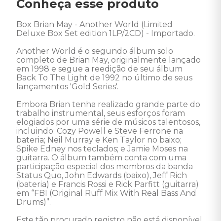
Conheça esse produto
Box Brian May - Another World (Limited 
Deluxe Box Set edition 1LP/2CD) - Importado.  

Another World é o segundo álbum solo 
completo de Brian May, originalmente lançado 
em 1998 e segue a reedição de seu álbum 
Back To The Light de 1992 no último de seus 
lançamentos 'Gold Series'.

Embora Brian tenha realizado grande parte do 
trabalho instrumental, seus esforços foram 
elogiados por uma série de músicos talentosos, 
incluindo: Cozy Powell e Steve Ferrone na 
bateria; Neil Murray e Ken Taylor no baixo; 
Spike Edney nos teclados; e Jamie Moses na 
guitarra. O álbum também conta com uma 
participação especial dos membros da banda 
Status Quo, John Edwards (baixo), Jeff Rich 
(bateria) e Francis Rossi e Rick Parfitt (guitarra) 
em “FBI (Original Ruff Mix With Real Bass And 
Drums)”.

Este tão procurado registro não está disponível 