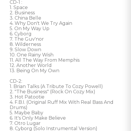
CD-1 : 

1. Space 

2. Business 

3. China Belle 

4. Why Don't We Try Again 

5. On My Way Up 

6. Cyborg 

7. The Guv'nor 

8. Wilderness 

9. Slow Down 

10. One Rainy Wish 

11. All The Way From Memphis 

12. Another World 

13. Being On My Own

CD-2: 

1. Brian Talks (A Tribute To Cozy Powell) 

2. "The Business" (Rock On Cozy Mix) 

3. Hot Patootie 

4. F.B.I. (Original Ruff Mix With Real Bass And 
Drums) 

5. Maybe Baby 

6. It's Only Make Believe 

7. Otro Lugar 

8. Cyborg (Solo Instrumental Version) 
