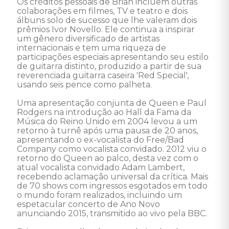
Os créditos pessoais de Brian incluem outras 
colaborações em filmes, TV e teatro e dois 
álbuns solo de sucesso que lhe valeram dois 
prêmios Ivor Novello. Ele continua a inspirar 
um gênero diversificado de artistas 
internacionais e tem uma riqueza de 
participações especiais apresentando seu estilo 
de guitarra distinto, produzido a partir de sua 
reverenciada guitarra caseira 'Red Special', 
usando seis pence como palheta. 

Uma apresentação conjunta de Queen e Paul 
Rodgers na introdução ao Hall da Fama da 
Música do Reino Unido em 2004 levou a um 
retorno à turnê após uma pausa de 20 anos, 
apresentando o ex-vocalista do Free/Bad 
Company como vocalista convidado. 2012 viu o 
retorno do Queen ao palco, desta vez com o 
atual vocalista convidado Adam Lambert, 
recebendo aclamação universal da crítica. Mais 
de 70 shows com ingressos esgotados em todo 
o mundo foram realizados, incluindo um 
espetacular concerto de Ano Novo 
anunciando 2015, transmitido ao vivo pela BBC.
