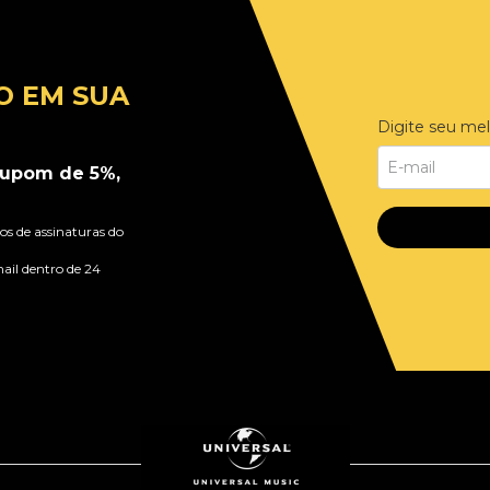
O EM SUA
Digite seu mel
upom de 5%,
s de assinaturas do
ail dentro de 24