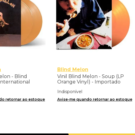
n
Blind Melon
elon - Blind
Vinil Blind Melon - Soup (LP
International
Orange Vinyl) - Importado
ed Edition) -
Indisponível
o retornar ao estoque
Avise-me quando retornar ao estoque