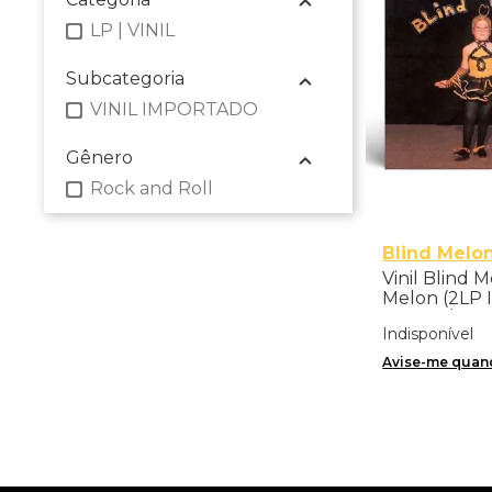
LP | VINIL
Subcategoria
VINIL IMPORTADO
Gênero
Rock and Roll
Blind Melo
Vinil Blind M
Melon (2LP 
Version/Limit
Indisponível
Importado
Avise-me quand