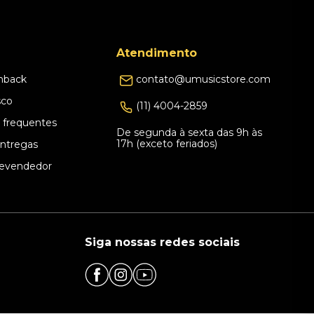
Atendimento
hback
contato@umusicstore.com
sco
(11) 4004-2859
 frequentes
De segunda à sexta das 9h às
17h (exceto feriados)
Entregas
evendedor
Siga nossas redes sociais