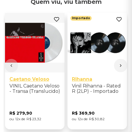
Quem viu, viu também
Importado
Caetano Veloso
Rihanna
VINIL Caetano Veloso
Vinil Rihanna - Rated
- Transa (Translucido)
R (2LP) - Importado
R$
279
,
90
R$
369
,
90
12
R$
23
,
32
12
R$
30
,
82