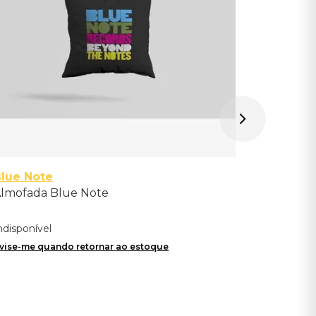
Avise-me qu
lue Note
lmofada Blue Note
ndisponível
vise-me quando retornar ao estoque