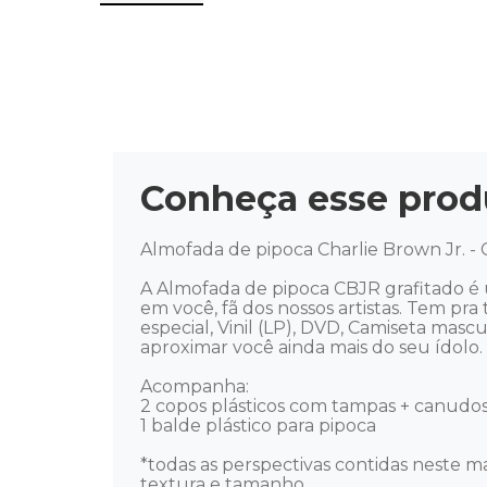
Conheça esse prod
Almofada de pipoca Charlie Brown Jr. - C
A Almofada de pipoca CBJR grafitado é 
em você, fã dos nossos artistas. Tem pra 
especial, Vinil (LP), DVD, Camiseta mas
aproximar você ainda mais do seu ídolo. Mús
Acompanha:

2 copos plásticos com tampas + canudos
1 balde plástico para pipoca 

*todas as perspectivas contidas neste ma
textura e tamanho.