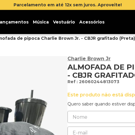
ançamentos
Música
Vestuário
Acessórios
mofada de pipoca Charlie Brown Jr. - CBJR grafitado (Preta)
Charlie Brown Jr
ALMOFADA DE PI
- CBJR GRAFITAD
:
26060244813073
Este produto não está dis
Quero saber quando estiver disp