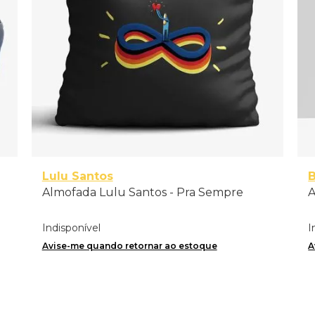
Lulu Santos
B
Almofada Lulu Santos - Pra Sempre
A
Indisponível
I
Avise-me quando retornar ao estoque
A