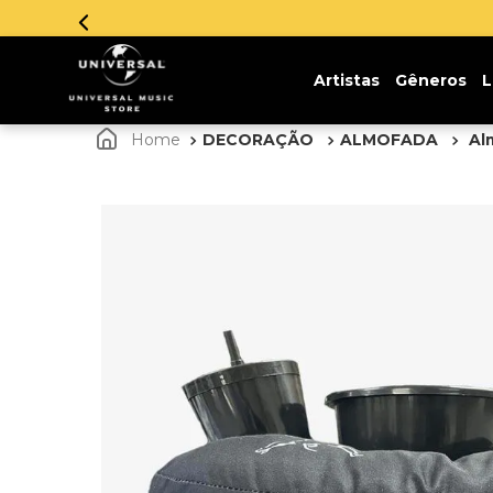
 em até 12x sem juros. Aproveite!
Artistas
Gêneros
L
DECORAÇÃO
ALMOFADA
Al