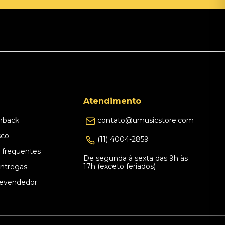
Atendimento
hback
contato@umusicstore.com
sco
(11) 4004-2859
 frequentes
De segunda à sexta das 9h às
17h (exceto feriados)
Entregas
evendedor