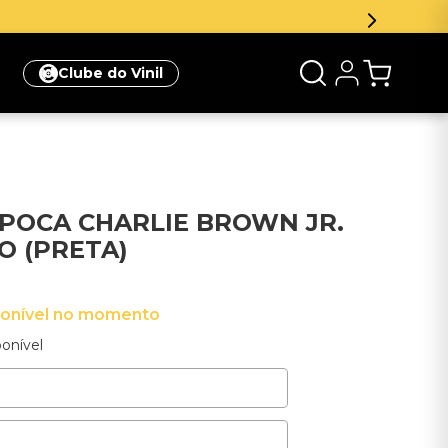
Inscreva-se na newsletter e ganhe 5% de desconto
Clube do Vinil
POCA CHARLIE BROWN JR.
O (PRETA)
ponível no momento
onível