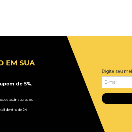
O EM SUA
Digite seu mel
upom de 5%,
s de assinaturas do
ail dentro de 24