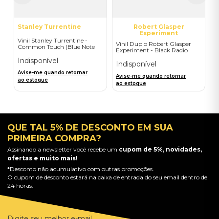
Stanley Turrentine
Robert Glasper
Experiment
Vinil Stanley Turrentine -
Vinil Duplo Robert Glasper
Common Touch (Blue Note
Experiment - Black Radio
Classic) - Importado
(2LP) - Importado
Indisponível
Indisponível
Avise-me quando retornar
Avise-me quando retornar
ao estoque
ao estoque
QUE TAL 5% DE DESCONTO EM SUA
PRIMEIRA COMPRA?
Assinando a newsletter você recebe um
cupom de 5%, novidades,
ofertas e muito mais!
*Desconto não acumulativo com outras promoções.
O cupom de desconto estará na caixa de entrada do seu email dentro de
24 horas.
Digite seu melhor e-mail