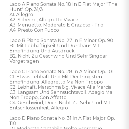
Lado A Piano Sonata No. 18 In E Flat Major "The 
Hunt" Op. 31/3

A1. Allegro 

A2. Scherzo, Allegretto Vivace 

A3. Menuetto. Moderato E Grazioso - Trio 

A4. Presto Con Fuoco 

Lado B Piano Sonata No. 27 In E Minor Op. 90

B1. Mit Lebhaftigkeit Und Durchaus Mit 
Empfindung Und Ausdruck 

B2. Nicht Zu Geschwind Und Sehr Singbar 
Vorgetragen 

Lado C Piano Sonata No. 28 In A Minor Op. 101

C1. Etwas Lebhaft Und Mit Der Innigsten 
Empfindung. Allegretto Ma Non Troppo 

C2. Lebhaft, Marschmäßig. Vivace Alla Marcia 

C3. Langsam Und Sehnsuchtsvoll. Adagio Ma 
Non Troppo, Con Affetto 

C4. Geschwind, Doch Nicht Zu Sehr Und Mit 
Entschlossenheit. Allegro 

Lado D Piano Sonata No. 31 In A Flat Major Op. 
110

D1. Moderato Cantabile Molto Espressivo 
