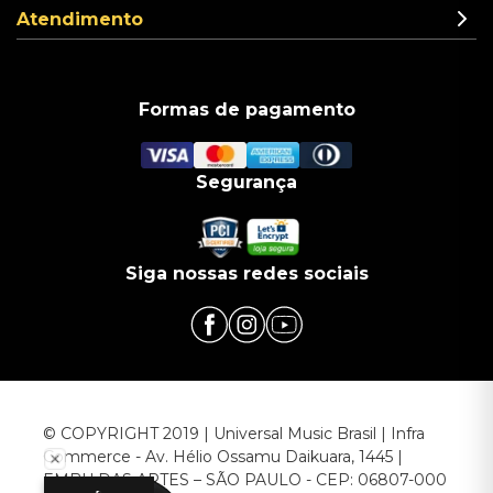
Atendimento
Formas de pagamento
Segurança
Siga nossas redes sociais
© COPYRIGHT 2019 | Universal Music Brasil | Infra
Commerce - Av. Hélio Ossamu Daikuara, 1445 |
EMBU DAS ARTES – SÃO PAULO - CEP: 06807-000