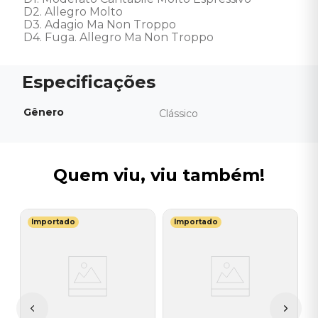
D2. Allegro Molto 

D3. Adagio Ma Non Troppo 

D4. Fuga. Allegro Ma Non Troppo
Gênero
Clássico
Quem viu, viu também!
Importado
Importado
D
V
H
I
I
A
a