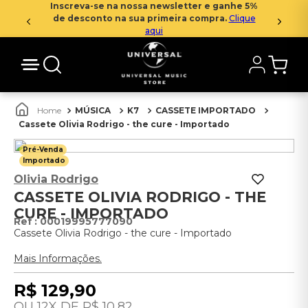
Inscreva-se na nossa newsletter e ganhe 5%
de desconto na sua primeira compra.
Clique
aqui
MÚSICA
K7
CASSETE IMPORTADO
Cassete Olivia Rodrigo - the cure - Importado
Pré-Venda
Importado
Olivia Rodrigo
CASSETE OLIVIA RODRIGO - THE
CURE - IMPORTADO
:
00019995777090
Cassete Olivia Rodrigo - the cure - Importado
Mais Informações.
R$
129
,
90
12
R$
10
,
82