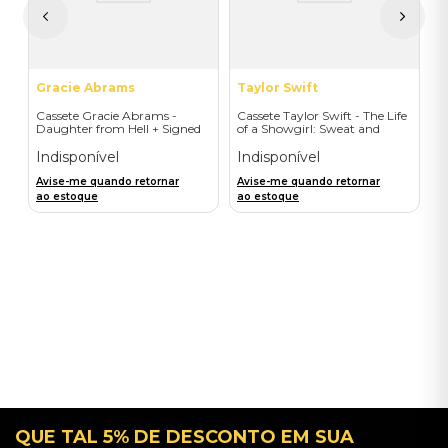
A
a
Gracie Abrams
Taylor Swift
Cassete Gracie Abrams -
Cassete Taylor Swift - The Life
Daughter from Hell + Signed
of a Showgirl: Sweat and
Art Card- Importado
Vanilla Perfume - Importado
Indisponível
Indisponível
Avise-me quando retornar
Avise-me quando retornar
ao estoque
ao estoque
QUE TAL 5% DE DESCONTO EM SUA