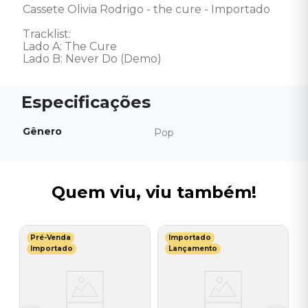
Cassete Olivia Rodrigo - the cure - Importado

Tracklist:

Lado A: The Cure

Lado B: Never Do (Demo)
Gênero
Pop
Quem viu, viu também!
Pré-Venda
Importado
K
Importado
Lançamento
d
C
G
I