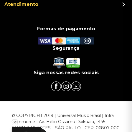
Atendimento
Formas de pagamento
Segurança
Siga nossas redes sociais
© COPYRIGHT 2019 | Universal Music Brasil | Infra
Commerce - Av. Hélio Ossamu Daikuara, 1445 |
EMBU DAS ARTES – SÃO PAULO - CEP: 06807-000