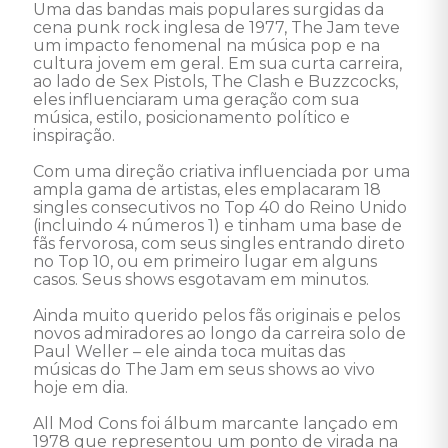
Uma das bandas mais populares surgidas da 
cena punk rock inglesa de 1977, The Jam teve 
um impacto fenomenal na música pop e na 
cultura jovem em geral. Em sua curta carreira, 
ao lado de Sex Pistols, The Clash e Buzzcocks, 
eles influenciaram uma geração com sua 
música, estilo, posicionamento político e 
inspiração.

Com uma direção criativa influenciada por uma 
ampla gama de artistas, eles emplacaram 18 
singles consecutivos no Top 40 do Reino Unido 
(incluindo 4 números 1) e tinham uma base de 
fãs fervorosa, com seus singles entrando direto 
no Top 10, ou em primeiro lugar em alguns 
casos. Seus shows esgotavam em minutos.

Ainda muito querido pelos fãs originais e pelos 
novos admiradores ao longo da carreira solo de 
Paul Weller – ele ainda toca muitas das 
músicas do The Jam em seus shows ao vivo 
hoje em dia.

All Mod Cons foi álbum marcante lançado em 
1978 que representou um ponto de virada na 