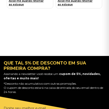
Avise-me quando retornar
Avise-me quando retornar
ao estoque
ao estoque
QUE TAL 5% DE DESCONTO EM SUA
PRIMEIRA COMPRA?
Assinando a newsletter você recebe um
cupom de 5%, novidades,
ofertas e muito mais!
*Desconto não acumulativo com outras promoções.
O cupom de desconto estará na caixa de entrada do seu email dentro de
24 horas.
Digite seu melhor e-mail