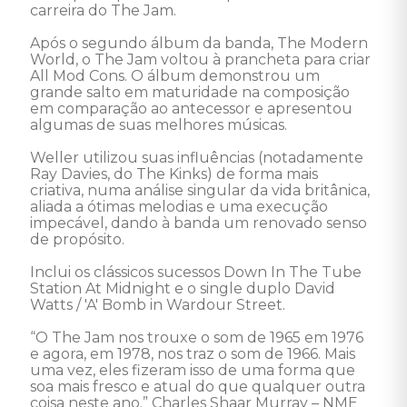
carreira do The Jam. 

Após o segundo álbum da banda, The Modern 
World, o The Jam voltou à prancheta para criar 
All Mod Cons. O álbum demonstrou um 
grande salto em maturidade na composição 
em comparação ao antecessor e apresentou 
algumas de suas melhores músicas.

Weller utilizou suas influências (notadamente 
Ray Davies, do The Kinks) de forma mais 
criativa, numa análise singular da vida britânica, 
aliada a ótimas melodias e uma execução 
impecável, dando à banda um renovado senso 
de propósito.

Inclui os clássicos sucessos Down In The Tube 
Station At Midnight e o single duplo David 
Watts / 'A' Bomb in Wardour Street.

“O The Jam nos trouxe o som de 1965 em 1976 
e agora, em 1978, nos traz o som de 1966. Mais 
uma vez, eles fizeram isso de uma forma que 
soa mais fresco e atual do que qualquer outra 
coisa neste ano.” Charles Shaar Murray – NME 