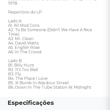
1978.

Repertório do LP:

Lado A:

A1. All Mod Cons 

A2. To Be Someone (Didn't We Have A Nice 
Time) 

A3. Mr. Clean 

A4. David Watts 

A5. English Rose 

A6. In The Crowd 

Lado B: 

B1. Billy Hunt 

B2. It's Too Bad 

B3. Fly 

B4. The Place I Love 

B5. 'A' Bomb In Wardour Street 

B6. Down In The Tube Station At Midnight