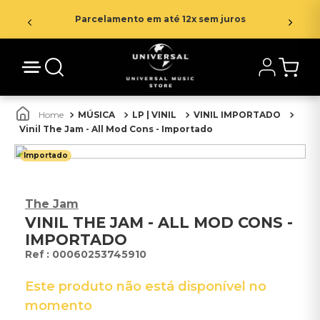
Parcelamento em até 12x sem juros
MÚSICA
LP | VINIL
VINIL IMPORTADO
Vinil The Jam - All Mod Cons - Importado
Importado
The Jam
VINIL THE JAM - ALL MOD CONS -
IMPORTADO
:
00060253745910
Este produto não está disponível no
momento