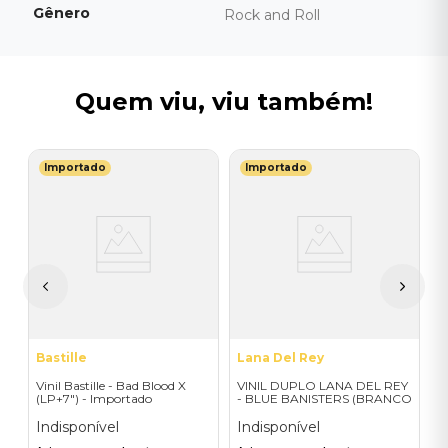
Gênero
Rock and Roll
Quem viu, viu também!
Importado
Importado
T
st
V
)
P
M
I
A
a
Bastille
Lana Del Rey
Vinil Bastille - Bad Blood X
VINIL DUPLO LANA DEL REY
(LP+7") - Importado
- BLUE BANISTERS (BRANCO
TRANSPARENTE) -
IMPORTADO
Indisponível
Indisponível