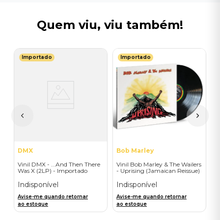
Quem viu, viu também!
Importado
Importado
S
V
E
C
C
I
A
a
DMX
Bob Marley
Vinil DMX - ...And Then There
Vinil Bob Marley & The Wailers
Was X (2LP) - Importado
- Uprising (Jamaican Reissue)
- Importado
Indisponível
Indisponível
Avise-me quando retornar
Avise-me quando retornar
ao estoque
ao estoque