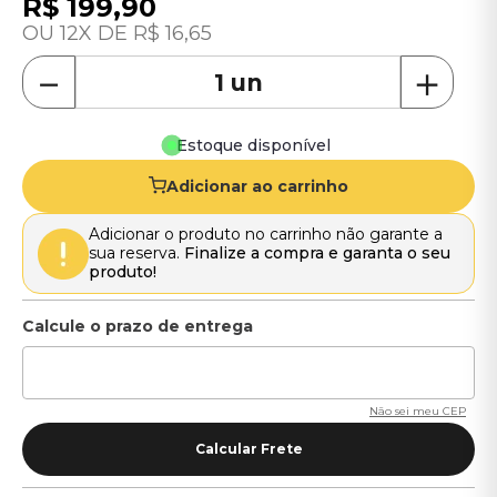
R$
199
,
90
12
R$
16
,
65
－
＋
Estoque disponível
Adicionar ao carrinho
Adicionar o produto no carrinho não garante a
sua reserva.
Finalize a compra e garanta o seu
produto!
Não sei meu CEP