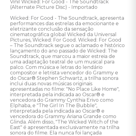
Vinil Wicked: For Good - The Soundtrack 
(Alternate Picture Disc) - Importado 

Wicked: For Good - The Soundtrack, apresenta 
performances das estrelas da emocionante e 
eletrizante conclusão da sensação 
cinematográfica global Wicked da Universal 
Pictures, Wicked: For Good. Wicked: For Good 
– The Soundtrack segue o aclamado e histórico 
lançamento do ano passado de Wicked: The 
Soundtrack, que marcou a maior estreia de 
uma adaptação teatral de um musical para 
palco. Com música e letras do lendário 
compositor e letrista vencedor do Grammy e 
do Oscar® Stephen Schwartz, a trilha sonora 
inclui duas novas músicas originais 
apresentadas no filme: "No Place Like Home", 
interpretada pela indicada ao Oscar® e 
vencedora do Grammy Cynthia Erivo como 
Elphaba, e "The Girl In The Bubble", 
interpretada pela indicada ao Oscar® e 
vencedora do Grammy Ariana Grande como 
Glinda. Além disso, "The Wicked Witch of the 
East" é apresentada exclusivamente na trilha 
sonora do filme. Ela nunca foi lançada 