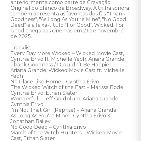
anteriormente como parte da Gravação 
Original do Elenco da Broadway. A trilha sonora 
também apresenta as favoritas dos fãs "Thank 
Goodness", "As Long As You're Mine", "No Good 
Deed" e a faixa-título "For Good". Wicked: For 
Good chega aos cinemas em 21 de novembro 
de 2025.

Tracklist:

Every Day More Wicked – Wicked Movie Cast, 
Cynthia Erivo ft. Michelle Yeoh, Ariana Grande

Thank Goodness / I Couldn’t Be Happier – 
Ariana Grande, Wicked Movie Cast ft. Michelle 
Yeoh 

No Place Like Home – Cynthia Erivo 

The Wicked Witch of the East – Marissa Bode, 
Cynthia Erivo, Ethan Slater

Wonderful – Jeff Goldblum, Ariana Grande, 
Cynthia Erivo

I'm Not That Girl (Reprise) – Ariana Grande

As Long As You're Mine – Cynthia Erivo & 
Jonathan Bailey 

No Good Deed – Cynthia Erivo

March of the Witch Hunters – Wicked Movie 
Cast, Ethan Slater  
