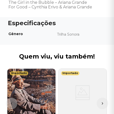
The Girl in the Bubble – Ariana Grande

For Good – Cynthia Erivo & Ariana Grande
Gênero
Trilha Sonora
Quem viu, viu também!
Importado
Importado
M
V
do
B
I
I
A
a