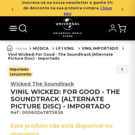
Inscreva-se na nossa newsletter e ganhe 5%
de desconto na sua primeira compra.
Clique
aqui
MÚSICA
LP | VINIL
VINIL IMPORTADO
Vinil Wicked: For Good - The Soundtrack (Alternate
Picture Disc) - Importado
Importado
Lançamento
Wicked The Soundtrack
VINIL WICKED: FOR GOOD - THE
SOUNDTRACK (ALTERNATE
PICTURE DISC) - IMPORTADO
:
00060247875636
Este produto não está disponível no
momento