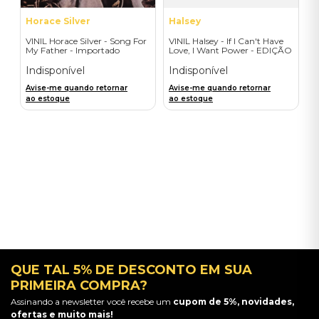
Horace Silver
Halsey
VINIL Horace Silver - Song For
VINIL Halsey - If I Can't Have
My Father - Importado
Love, I Want Power - EDIÇÃO
LIMITADA EXCLUSIVA
TRANSPARENT ORANGE
Indisponível
Indisponível
Avise-me quando retornar
Avise-me quando retornar
ao estoque
ao estoque
QUE TAL 5% DE DESCONTO EM SUA
PRIMEIRA COMPRA?
Assinando a newsletter você recebe um
cupom de 5%, novidades,
ofertas e muito mais!