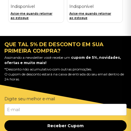
TUNNEL UNDER OCEAN
BLVD (ALT COVER EXPLICIT/
Indisponível
Indisponível
2LP) - IMPORTADO
Avise-me quando retornar
Avise-me quando retornar
ao estoque
ao estoque
QUE TAL 5% DE DESCONTO EM SUA
PRIMEIRA COMPRA?
Assinando a newsletter você recebe um
cupom de 5%, novidades,
ofertas e muito mais!
*Desconto não acumulativo com outras promoções.
O cupom de desconto estará na caixa de entrada do seu email dentro de
24 horas.
Digite seu melhor e-mail
Receber Cupom