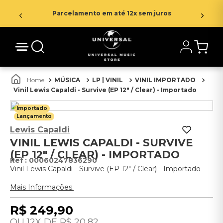
Parcelamento em até 12x sem juros
MÚSICA
LP | VINIL
VINIL IMPORTADO
Vinil Lewis Capaldi - Survive (EP 12" / Clear) - Importado
Importado
Lançamento
Lewis Capaldi
VINIL LEWIS CAPALDI - SURVIVE
(EP 12" / CLEAR) - IMPORTADO
:
00060247836290
Vinil Lewis Capaldi - Survive (EP 12" / Clear) - Importado
Mais Informações.
R$
249
,
90
12
R$
20
,
82