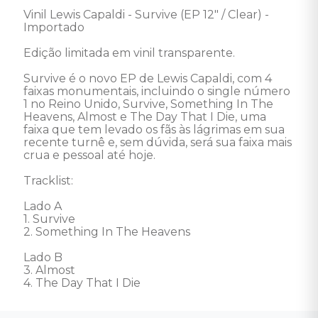
Vinil Lewis Capaldi - Survive (EP 12" / Clear) - 
Importado 

Edição limitada em vinil transparente.

Survive é o novo EP de Lewis Capaldi, com 4 
faixas monumentais, incluindo o single número 
1 no Reino Unido, Survive, Something In The 
Heavens, Almost e The Day That I Die, uma 
faixa que tem levado os fãs às lágrimas em sua 
recente turnê e, sem dúvida, será sua faixa mais 
crua e pessoal até hoje.

Tracklist:

Lado A

1. Survive

2. Something In The Heavens

Lado B

3. Almost

4. The Day That I Die