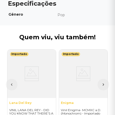
Gênero
Pop
Quem viu, viu também!
Importado
Importado
B
V
I
I
A
a
Lana Del Rey
Enigma
VINIL LANA DEL REY - DID
Vinil Enigma- MCMXC a.D.
YOU KNOW THAT THERE'S A
(Monochrom) - Importado