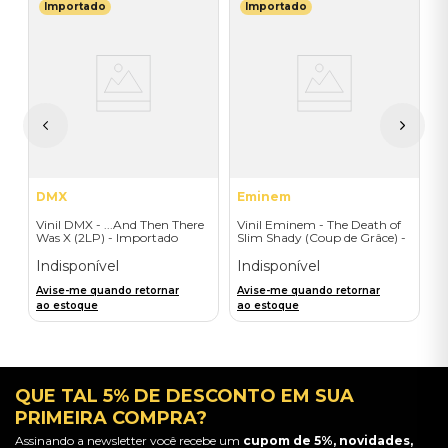
Importado
Importado
E
It
V
L
I
I
A
a
DMX
Eminem
Vinil DMX - ...And Then There
Vinil Eminem - The Death of
Was X (2LP) - Importado
Slim Shady (Coup de Grâce) -
Exclusive/Crayon - Importado
Indisponível
Indisponível
Avise-me quando retornar
Avise-me quando retornar
ao estoque
ao estoque
QUE TAL 5% DE DESCONTO EM SUA
PRIMEIRA COMPRA?
Assinando a newsletter você recebe um
cupom de 5%, novidades,