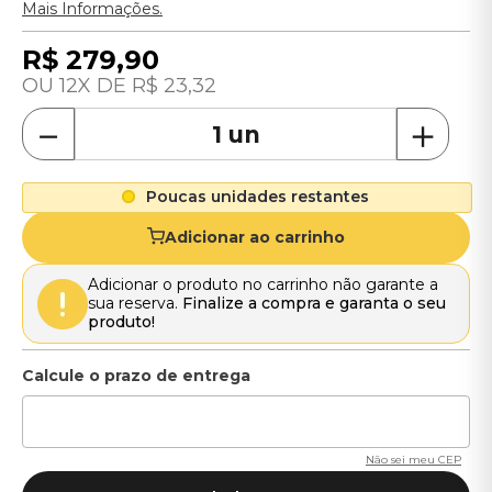
Mais Informações.
R$
279
,
90
12
R$
23
,
32
－
＋
Poucas unidades restantes
Adicionar ao carrinho
Adicionar o produto no carrinho não garante a
sua reserva.
Finalize a compra e garanta o seu
produto!
Não sei meu CEP