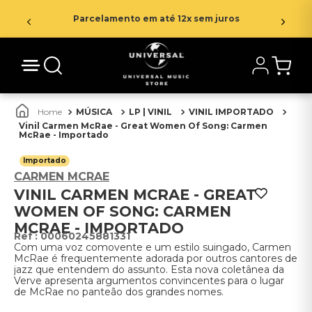
Parcelamento em até 12x sem juros
MÚSICA
LP | VINIL
VINIL IMPORTADO
Vinil Carmen McRae - Great Women Of Song: Carmen
McRae - Importado
Importado
CARMEN MCRAE
VINIL CARMEN MCRAE - GREAT
WOMEN OF SONG: CARMEN
MCRAE - IMPORTADO
:
00060245881331
Com uma voz comovente e um estilo suingado, Carmen
McRae é frequentemente adorada por outros cantores de
jazz que entendem do assunto. Esta nova coletânea da
Verve apresenta argumentos convincentes para o lugar
de McRae no panteão dos grandes nomes.