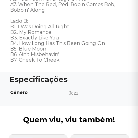
A7. When The Red, Red, Robin Comes Bob, 
Bobbin' Along

Lado B:

B1. I Was Doing All Right

B2. My Romance

B3. Exactly Like You

B4. How Long Has This Been Going On

B5. Blue Moon

B6. Ain't Misbehavin'

B7. Cheek To Cheek
Gênero
Jazz
Quem viu, viu também!