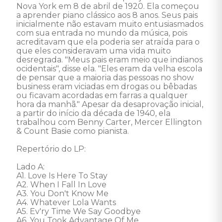
Nova York em 8 de abril de 1920. Ela começou 
a aprender piano clássico aos 8 anos. Seus pais 
inicialmente não estavam muito entusiasmados 
com sua entrada no mundo da música, pois 
acreditavam que ela poderia ser atraída para o 
que eles consideravam uma vida muito 
desregrada. "Meus pais eram meio que indianos 
ocidentais", disse ela. "Eles eram da velha escola 
de pensar que a maioria das pessoas no show 
business eram viciadas em drogas ou bêbadas 
ou ficavam acordadas em farras a qualquer 
hora da manhã." Apesar da desaprovação inicial, 
a partir do início da década de 1940, ela 
trabalhou com Benny Carter, Mercer Ellington 
& Count Basie como pianista. 

Repertório do LP:

Lado A:

A1. Love Is Here To Stay

A2. When I Fall In Love

A3. You Don't Know Me

A4. Whatever Lola Wants

A5. Ev'ry Time We Say Goodbye

A6. You Took Advantage Of Me
