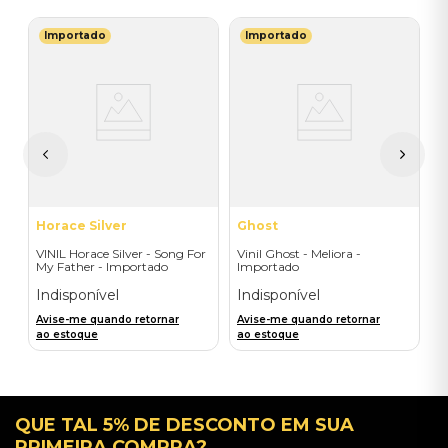
Importado
Importado
U
V
t
(
V
I
A
a
Horace Silver
Ghost
VINIL Horace Silver - Song For
Vinil Ghost - Meliora -
My Father - Importado
Importado
Indisponível
Indisponível
Avise-me quando retornar
Avise-me quando retornar
ao estoque
ao estoque
QUE TAL 5% DE DESCONTO EM SUA
PRIMEIRA COMPRA?