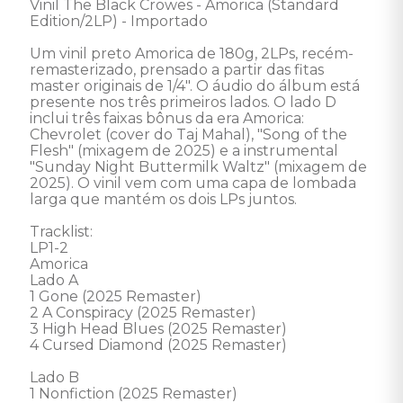
Vinil The Black Crowes - Amorica (Standard 
Edition/2LP) - Importado 

Um vinil preto Amorica de 180g, 2LPs, recém-
remasterizado, prensado a partir das fitas 
master originais de 1/4". O áudio do álbum está 
presente nos três primeiros lados. O lado D 
inclui três faixas bônus da era Amorica: 
Chevrolet (cover do Taj Mahal), "Song of the 
Flesh" (mixagem de 2025) e a instrumental 
"Sunday Night Buttermilk Waltz" (mixagem de 
2025). O vinil vem com uma capa de lombada 
larga que mantém os dois LPs juntos.  

Tracklist: 

LP1-2 

Amorica 

Lado A 

1 Gone (2025 Remaster) 

2 A Conspiracy (2025 Remaster) 

3 High Head Blues (2025 Remaster) 

4 Cursed Diamond (2025 Remaster) 

Lado B 

1 Nonfiction (2025 Remaster) 
