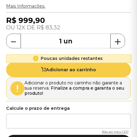
Mais Informações.
R$
999
,
90
12
R$
83
,
32
－
＋
Poucas unidades restantes
Adicionar ao carrinho
Adicionar o produto no carrinho não garante a
sua reserva.
Finalize a compra e garanta o seu
produto!
Não sei meu CEP