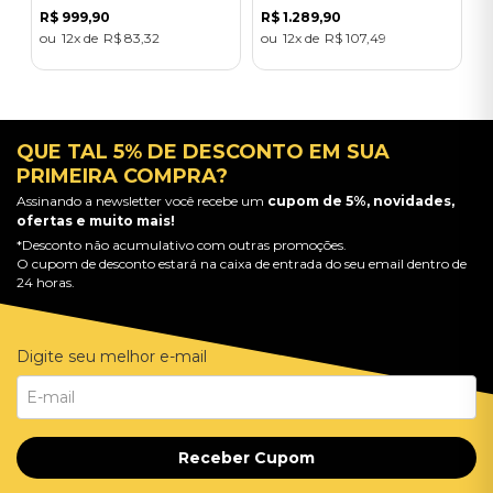
R$
999
,
90
R$
1
.
289
,
90
12
R$
83
,
32
12
R$
107
,
49
QUE TAL 5% DE DESCONTO EM SUA
PRIMEIRA COMPRA?
Assinando a newsletter você recebe um
cupom de 5%, novidades,
ofertas e muito mais!
*Desconto não acumulativo com outras promoções.
O cupom de desconto estará na caixa de entrada do seu email dentro de
24 horas.
Digite seu melhor e-mail
Receber Cupom