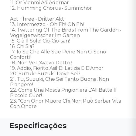
11. Or Vienmi Ad Adornar 

12. Humming Chorus • Summchor 

Act Three • Dritter Akt

13. Intermezzo - Oh Eh! Oh Eh! 

14. Twittering Of The Birds From The Garden • 
Vogelgezwitscher Im Garten 

15. Già Il Sole! Cio-Cio-san! 

16. Chi Sia? 

17. Io So Che Alle Sue Pene Non Ci Sono 
Conforti! 

18. Non Ve L'Avevo Detto? 

19. Addio, Fiorito Asil Di Letizia E D'Amor 

20. Suzuki! Suzuki! Dove Sei? 

21. Tu, Suzuki, Che Sei Tanto Buona, Non 
Piangere! 

22. Come Una Mosca Prigioniera L'Ali Batte Il 
Piccolo Cuor! 

23. "Con Onor Muore Chi Non Può Serbar Vita 
Con Onore"