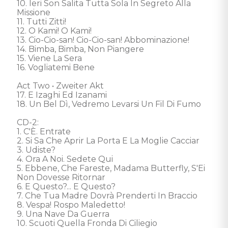
10. Ieri Son Salita Tutta Sola In Segreto Alla 
Missione 

11. Tutti Zitti! 

12. O Kami! O Kami! 

13. Cio-Cio-san! Cio-Cio-san! Abbominazione! 

14. Bimba, Bimba, Non Piangere 

15. Viene La Sera 

16. Vogliatemi Bene 

Act Two • Zweiter Akt

17. E Izaghi Ed Izanami 

18. Un Bel Dì, Vedremo Levarsi Un Fil Di Fumo 

CD-2: 

1. C'È. Entrate 

2. Si Sa Che Aprir La Porta E La Moglie Cacciar  

3. Udiste? 

4. Ora A Noi. Sedete Qui 

5. Ebbene, Che Fareste, Madama Butterfly, S'Ei 
Non Dovesse Ritornar 

6. E Questo?... E Questo? 

7. Che Tua Madre Dovrà Prenderti In Braccio 

8. Vespa! Rospo Maledetto! 

9. Una Nave Da Guerra 

10. Scuoti Quella Fronda Di Ciliegio 
