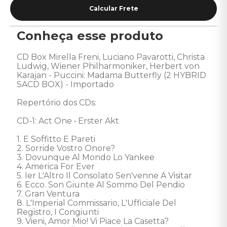
Conheça esse produto
CD Box Mirella Freni, Luciano Pavarotti, Christa 
Ludwig, Wiener Philharmoniker, Herbert von 
Karajan - Puccini: Madama Butterfly (2 HYBRID 
SACD BOX) - Importado

Repertório dos CDs:

CD-1: Act One • Erster Akt

1. E Soffitto E Pareti 

2. Sorride Vostro Onore? 

3. Dovunque Al Mondo Lo Yankee 

4. America For Ever  

5. Ier L'Altro Il Consolato Sen'venne A Visitar 

6. Ecco. Son Giunte Al Sommo Del Pendio 

7. Gran Ventura 

8. L'Imperial Commissario, L'Ufficiale Del 
Registro, I Congiunti 

9. Vieni, Amor Mio! Vi Piace La Casetta? 
