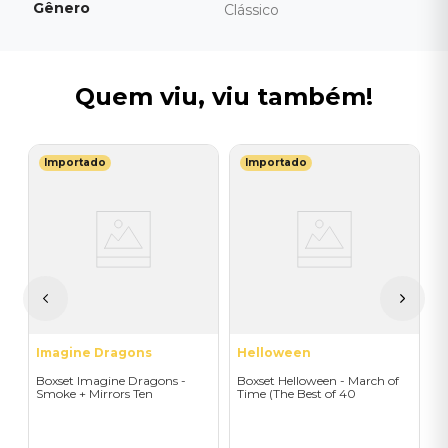
Gênero
Clássico
Quem viu, viu também!
Importado
Importado
I
L
B
S
(
R
Imagine Dragons
Helloween
Boxset Imagine Dragons -
Boxset Helloween - March of
Smoke + Mirrors Ten
Time (The Best of 40
(Color/3LP) - Importado
Years/5LP Colored) -
Importado