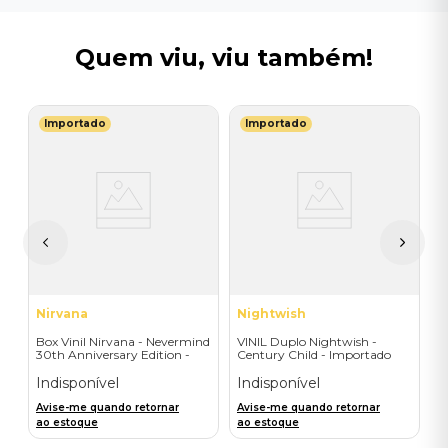
Quem viu, viu também!
Importado
Importado
B
ge
V
E
I
I
A
a
Nirvana
Nightwish
Box Vinil Nirvana - Nevermind
VINIL Duplo Nightwish -
30th Anniversary Edition -
Century Child - Importado
Super Deluxe 8LPs+7"single
Indisponível
Indisponível
Avise-me quando retornar
Avise-me quando retornar
ao estoque
ao estoque