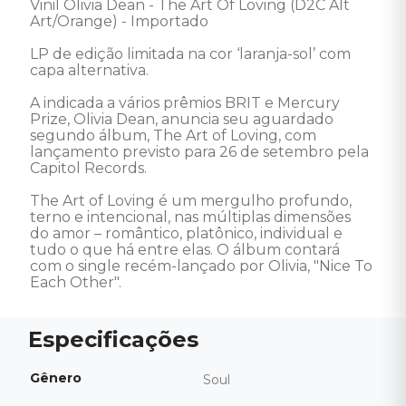
Vinil Olivia Dean - The Art Of Loving (D2C Alt 
Art/Orange) - Importado 

LP de edição limitada na cor ‘laranja-sol’ com 
capa alternativa. 

A indicada a vários prêmios BRIT e Mercury 
Prize, Olivia Dean, anuncia seu aguardado 
segundo álbum, The Art of Loving, com 
lançamento previsto para 26 de setembro pela 
Capitol Records.  

The Art of Loving é um mergulho profundo, 
terno e intencional, nas múltiplas dimensões 
do amor – romântico, platônico, individual e 
tudo o que há entre elas. O álbum contará 
com o single recém-lançado por Olivia, "Nice To 
Each Other".
Gênero
Soul