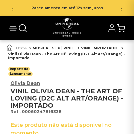
Parcelamento em até 12x sem juros
MÚSICA
LP | VINIL
VINIL IMPORTADO
Vinil Olivia Dean - The Art Of Loving (D2C Alt Art/Orange) -
Importado
Importado
Lançamento
Olivia Dean
VINIL OLIVIA DEAN - THE ART OF
LOVING (D2C ALT ART/ORANGE) -
IMPORTADO
:
00060247816338
Este produto não está disponível no
momento