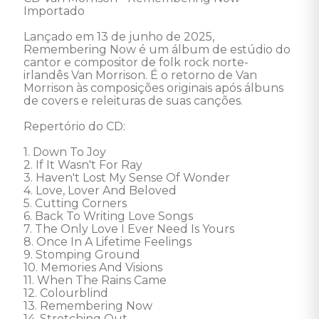
Importado 

Lançado em 13 de junho de 2025, 
Remembering Now é um álbum de estúdio do 
cantor e compositor de folk rock norte-
irlandês Van Morrison. É o retorno de Van 
Morrison às composições originais após álbuns 
de covers e releituras de suas canções. 

Repertório do CD: 

1. Down To Joy 

2. If It Wasn't For Ray 

3. Haven't Lost My Sense Of Wonder 

4. Love, Lover And Beloved 

5. Cutting Corners 

6. Back To Writing Love Songs 

7. The Only Love I Ever Need Is Yours 

8. Once In A Lifetime Feelings 

9. Stomping Ground 

10. Memories And Visions 

11. When The Rains Came 

12. Colourblind 

13. Remembering Now 

14. Stretching Out