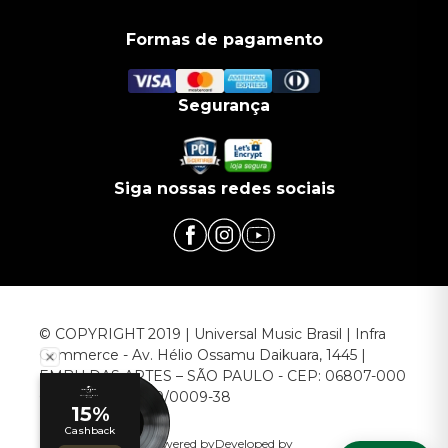
Formas de pagamento
Segurança
Siga nossas redes sociais
© COPYRIGHT 2019 | Universal Music Brasil | Infra
Commerce - Av. Hélio Ossamu Daikuara, 1445 |
EMBU DAS ARTES – SÃO PAULO - CEP: 06807-000
CNPJ: 00.952.789/0009-38
Powered by
Developed by