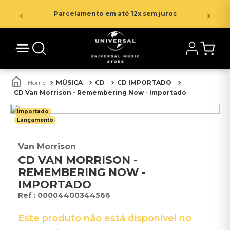
Parcelamento em até 12x sem juros
MÚSICA
CD
CD IMPORTADO
CD Van Morrison - Remembering Now - Importado
Importado
Lançamento
Van Morrison
CD VAN MORRISON -
REMEMBERING NOW -
IMPORTADO
:
00004400344566
Este produto não está disponível no