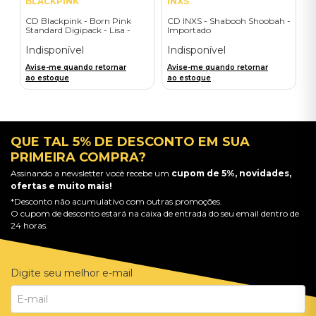
BLACKPINK
INXS
CD Blackpink - Born Pink
CD INXS - Shabooh Shoobah -
Standard Digipack - Lisa -
Importado
Importado
Indisponível
Indisponível
Avise-me quando retornar
Avise-me quando retornar
ao estoque
ao estoque
QUE TAL 5% DE DESCONTO EM SUA
PRIMEIRA COMPRA?
Assinando a newsletter você recebe um
cupom de 5%, novidades,
ofertas e muito mais!
*Desconto não acumulativo com outras promoções.
O cupom de desconto estará na caixa de entrada do seu email dentro de
24 horas.
Digite seu melhor e-mail