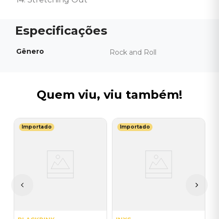
Gênero
Rock and Roll
Quem viu, viu também!
Importado
Importado
T
C
S
I
A
a