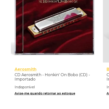
Aerosmith
CD Aerosmith - Honkin' On Bobo (CD) -
C
Importado
I
Indisponível
I
Avise-me quando retornar ao estoque
A