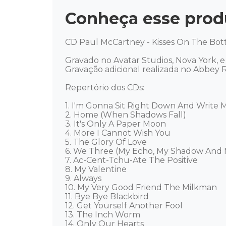
Conheça esse prod
CD Paul McCartney - Kisses On The Bot
Gravado no Avatar Studios, Nova York, e n
Gravação adicional realizada no Abbey Ro
Repertório dos CDs:

1. I'm Gonna Sit Right Down And Write My
2. Home (When Shadows Fall)

3. It's Only A Paper Moon

4. More I Cannot Wish You

5. The Glory Of Love

6. We Three (My Echo, My Shadow And 
7. Ac-Cent-Tchu-Ate The Positive

8. My Valentine

9. Always

10. My Very Good Friend The Milkman

11. Bye Bye Blackbird

12. Get Yourself Another Fool

13. The Inch Worm

14. Only Our Hearts
