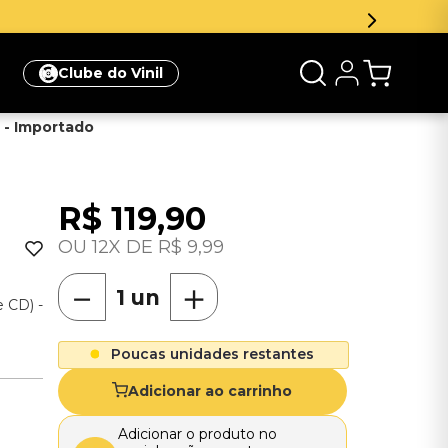
Clube do Vinil
 - Importado
R$
119
,
90
12
R$
9
,
99
－
＋
 CD) -
Poucas unidades restantes
Adicionar ao carrinho
Adicionar o produto no