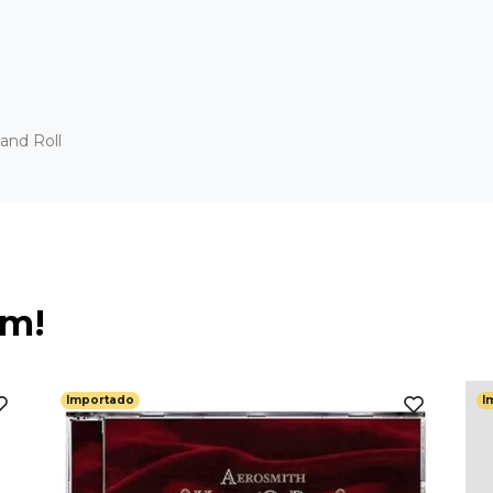
and Roll
ém!
Importado
I