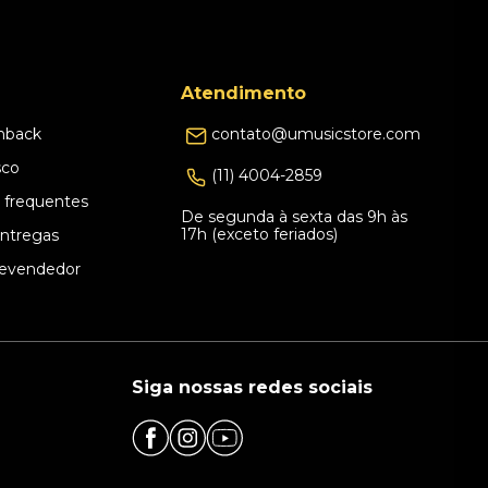
Atendimento
hback
contato@umusicstore.com
sco
(11) 4004-2859
 frequentes
De segunda à sexta das 9h às
17h (exceto feriados)
Entregas
evendedor
Siga nossas redes sociais