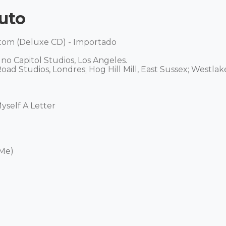
uto
tom (Deluxe CD) - Importado

o Capitol Studios, Los Angeles. 

ad Studios, Londres; Hog Hill Mill, East Sussex; Westlake
self A Letter

Me)
