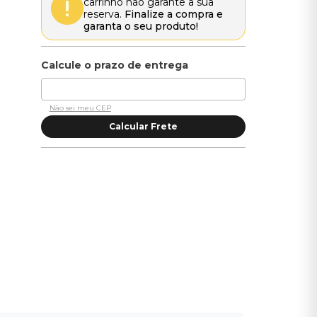
carrinho não garante a sua
reserva.
Finalize a compra e
garanta o seu produto!
Não sei meu CEP