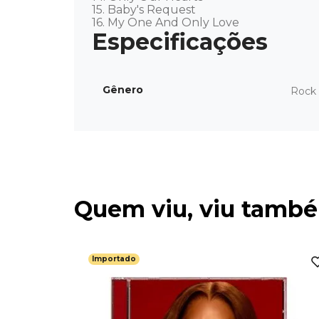
15. Baby's Request

16. My One And Only Love
Gênero
Rock 
Quem viu, viu tamb
Importado
ortado