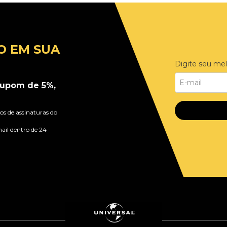
O EM SUA
Digite seu mel
upom de 5%,
s de assinaturas do
ail dentro de 24