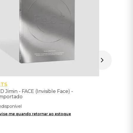
Indisponíve
Avise-me qu
BTS
D Jimin - FACE (Invisible Face) -
mportado
ndisponível
vise-me quando retornar ao estoque