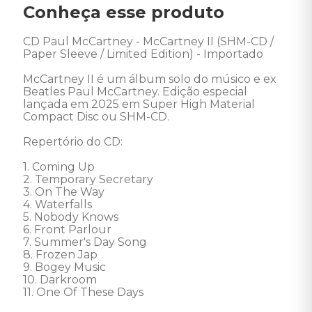
Conheça esse produto
CD Paul McCartney - McCartney II (SHM-CD / 
Paper Sleeve / Limited Edition) - Importado 

McCartney II é um álbum solo do músico e ex 
Beatles Paul McCartney. Edição especial 
lançada em 2025 em Super High Material 
Compact Disc ou SHM-CD. 

Repertório do CD: 

1. Coming Up 

2. Temporary Secretary 

3. On The Way 

4. Waterfalls 

5. Nobody Knows 

6. Front Parlour 

7. Summer's Day Song 

8. Frozen Jap 

9. Bogey Music 

10. Darkroom 

11. One Of These Days