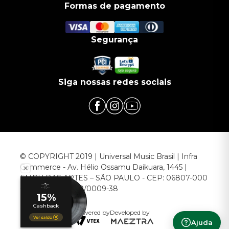
Formas de pagamento
Segurança
Siga nossas redes sociais
© COPYRIGHT 2019 | Universal Music Brasil | Infra
Commerce - Av. Hélio Ossamu Daikuara, 1445 |
EMBU DAS ARTES – SÃO PAULO - CEP: 06807-000
CNPJ: 00.952.789/0009-38
Powered by
Developed by
Ajuda