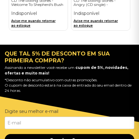
CD The Rolling Stones -
CD The Rolling Stones -
Welcome To Shepherd's Bush
Angry (CD single) -
(2CD) - Importado
Importado
Indisponível
Indisponível
Avise-me quando retornar
Avise-me quando retornar
ao estoque
ao estoque
QUE TAL 5% DE DESCONTO EM SUA
PRIMEIRA COMPRA?
Assinando a newsletter você recebe um
cupom de 5%, novidades,
ofertas e muito mais!
*Desconto não acumulativo com outras promoções.
O cupom de desconto estará na caixa de entrada do seu email dentro de
24 horas.
Digite seu melhor e-mail