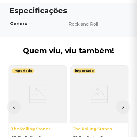
Gênero
Rock and Roll
Quem viu, viu também!
Importado
Importado
A
-
C
L
I
A
a
The Rolling Stones
The Rolling Stones