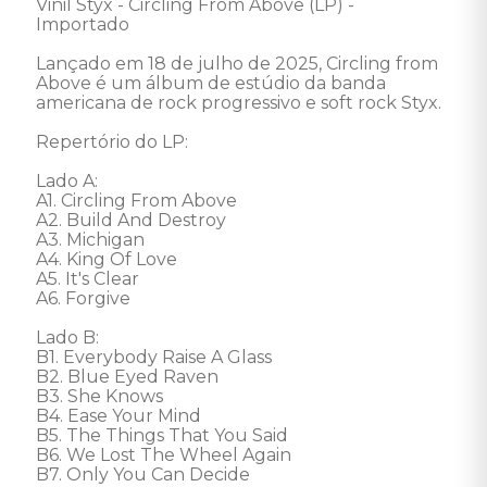
Vinil Styx - Circling From Above (LP) - 
Importado

Lançado em 18 de julho de 2025, Circling from 
Above é um álbum de estúdio da banda 
americana de rock progressivo e soft rock Styx. 

Repertório do LP: 

Lado A: 

A1. Circling From Above

A2. Build And Destroy

A3. Michigan

A4. King Of Love

A5. It's Clear

A6. Forgive

Lado B: 

B1. Everybody Raise A Glass

B2. Blue Eyed Raven

B3. She Knows

B4. Ease Your Mind

B5. The Things That You Said

B6. We Lost The Wheel Again

B7. Only You Can Decide