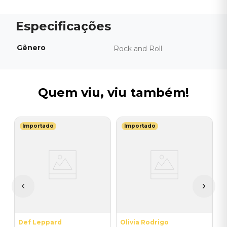
Gênero
Rock and Roll
Quem viu, viu também!
Importado
Importado
J
V
C
I
A
a
Def Leppard
Olivia Rodrigo