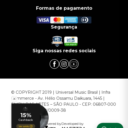
Formas de pagamento
Segurança
Siga nossas redes sociais
© COPYRIGHT 2019 | Universal Music Brasil | Infra
Commerce - Av. Hélio Ossamu Daikuara, 1445 |
EMBU DAS ARTES – SÃO PAULO - CEP: 06807-000
CNPJ: 00.952.789/0009-38
Powered by
Developed by