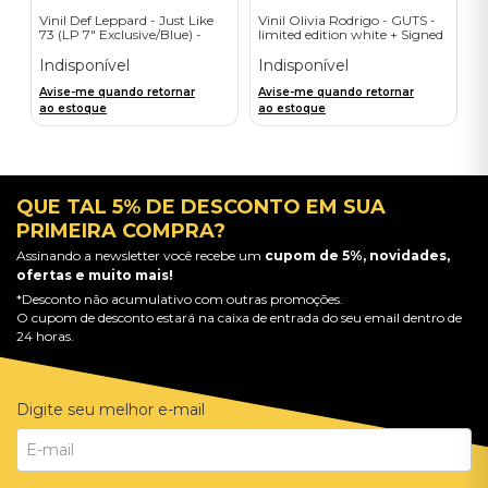
Vinil Def Leppard - Just Like
Vinil Olivia Rodrigo - GUTS -
73 (LP 7" Exclusive/Blue) -
limited edition white + Signed
Importado
Litho - Importado
Indisponível
Indisponível
Avise-me quando retornar
Avise-me quando retornar
ao estoque
ao estoque
QUE TAL 5% DE DESCONTO EM SUA
PRIMEIRA COMPRA?
Assinando a newsletter você recebe um
cupom de 5%, novidades,
ofertas e muito mais!
*Desconto não acumulativo com outras promoções.
O cupom de desconto estará na caixa de entrada do seu email dentro de
24 horas.
Digite seu melhor e-mail