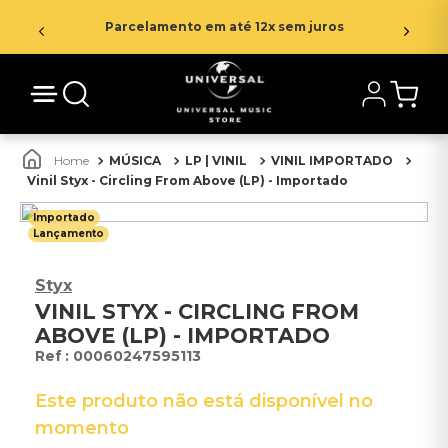
Parcelamento em até 12x sem juros
MÚSICA
LP | VINIL
VINIL IMPORTADO
Vinil Styx - Circling From Above (LP) - Importado
Importado
Lançamento
Styx
VINIL STYX - CIRCLING FROM
ABOVE (LP) - IMPORTADO
:
00060247595113
Este produto não está disponível no
momento