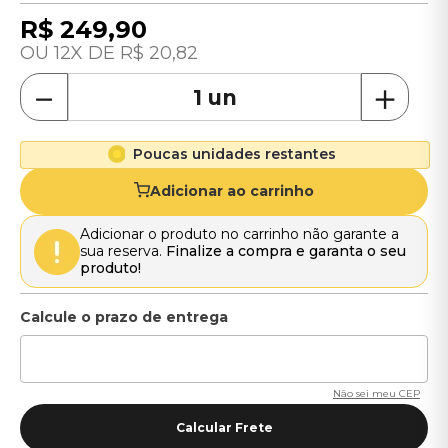
R$
249
,
90
12
R$
20
,
82
－
＋
Poucas unidades restantes
Adicionar ao carrinho
Adicionar o produto no carrinho não garante a
sua reserva.
Finalize a compra e garanta o seu
produto!
Não sei meu CEP