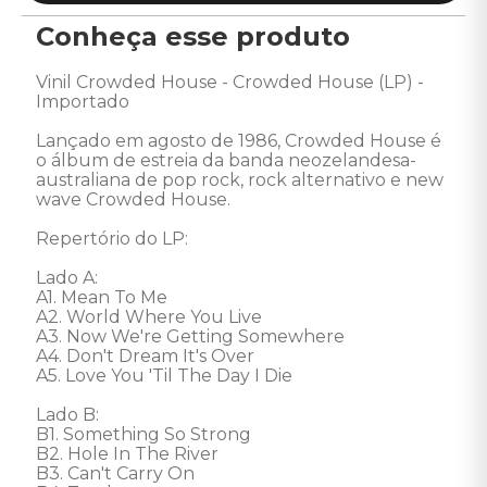
Conheça esse produto
Vinil Crowded House - Crowded House (LP) - 
Importado 

Lançado em agosto de 1986, Crowded House é 
o álbum de estreia da banda neozelandesa-
australiana de pop rock, rock alternativo e new 
wave Crowded House. 

Repertório do LP: 

Lado A: 

A1. Mean To Me 

A2. World Where You Live 

A3. Now We're Getting Somewhere 

A4. Don't Dream It's Over 

A5. Love You 'Til The Day I Die 

Lado B: 

B1. Something So Strong 

B2. Hole In The River 

B3. Can't Carry On 
