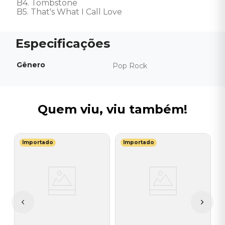
B4. Tombstone 

B5. That's What I Call Love
Gênero
Pop Rock
Quem viu, viu também!
Importado
Importado
G
l
V
H
I
A
a