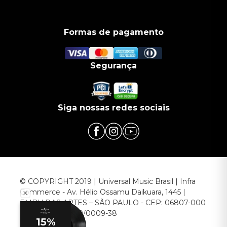
Formas de pagamento
Segurança
Siga nossas redes sociais
© COPYRIGHT 2019 | Universal Music Brasil | Infra
Commerce - Av. Hélio Ossamu Daikuara, 1445 |
EMBU DAS ARTES – SÃO PAULO - CEP: 06807-000
CNPJ: 00.952.789/0009-38