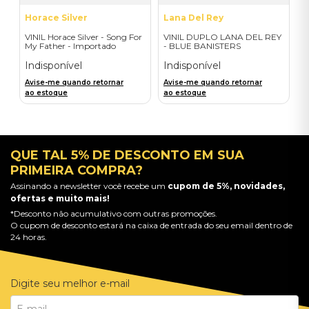
Horace Silver
Lana Del Rey
VINIL Horace Silver - Song For
VINIL DUPLO LANA DEL REY
My Father - Importado
- BLUE BANISTERS
(AMARELO TRANSPARENTE)
- IMPORTADO
Indisponível
Indisponível
Avise-me quando retornar
Avise-me quando retornar
ao estoque
ao estoque
QUE TAL 5% DE DESCONTO EM SUA
PRIMEIRA COMPRA?
Assinando a newsletter você recebe um
cupom de 5%, novidades,
ofertas e muito mais!
*Desconto não acumulativo com outras promoções.
O cupom de desconto estará na caixa de entrada do seu email dentro de
24 horas.
Digite seu melhor e-mail