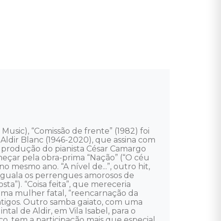
usic), “Comissão de frente” (1982) foi 
 Aldir Blanc (1946-2020), que assina com 
em produção do pianista César Camargo 
omeçar pela obra-prima “Nação” (“O céu 
 mesmo ano. “A nível de...”, outro hit, 
iguala os perrengues amorosos de 
ta”). “Coisa feita”, que mereceria 
uma mulher fatal, “reencarnação da 
ntigos. Outro samba gaiato, com uma 
tal de Aldir, em Vila Isabel, para o 
o, tem a participação mais que especial 