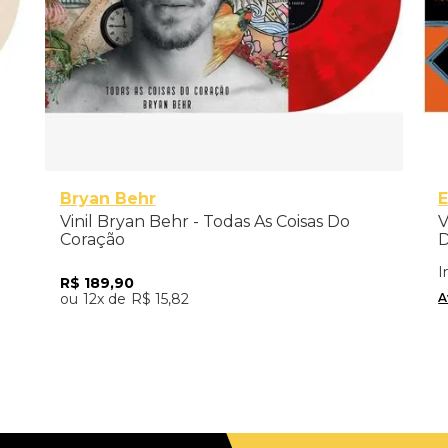
Bryan Behr
E
Vinil Bryan Behr - Todas As Coisas Do
V
Coração
D
I
R$
189
,
90
A
12
R$
15
,
82
Adicionar ao Carrinho