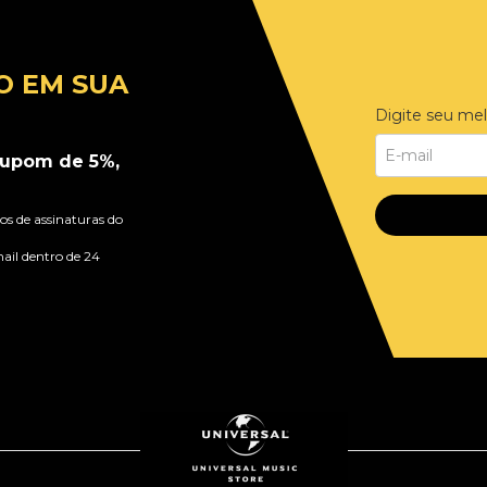
O EM SUA
Digite seu mel
upom de 5%,
s de assinaturas do
ail dentro de 24