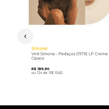
Simone
Vinil Simone - Pedaços (1979) LP Creme
Opaco
R$
189
,
90
12
R$
15
,
82
Adicionar ao Carrinho