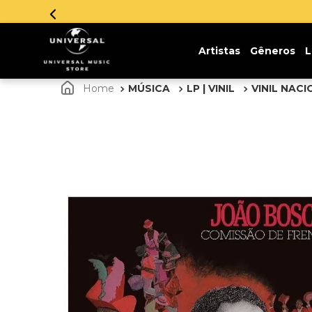
 em até 12x sem juros. Aproveite!
Artistas
Gêneros
L
MÚSICA
LP | VINIL
VINIL NAC