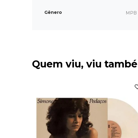
Gênero
MPB
Quem viu, viu tamb
smo... -