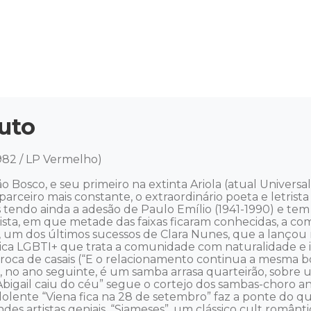
uto
982 / LP Vermelho) 

osco, e seu primeiro na extinta Ariola (atual Universal M
arceiro mais constante, o extraordinário poeta e letrista
las tendo ainda a adesão de Paulo Emílio (1941-1990) e t
tista, em que metade das faixas ficaram conhecidas, a c
, um dos últimos sucessos de Clara Nunes, que a lançou no
ica LGBTI+ que trata a comunidade com naturalidade e 
roca de casais (“E o relacionamento continua a mesma bos
, no ano seguinte, é um samba arrasa quarteirão, sobre 
bigail caiu do céu” segue o cortejo dos sambas-choro a
olente “Viena fica na 28 de setembro” faz a ponte do quin
s artistas geniais. “Siameses”, um clássico cult romântic