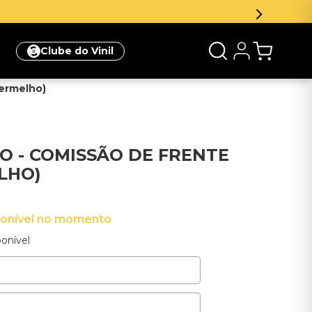
Inscreva-se na newsletter e ganhe 5% de desconto
Clube do Vinil
Vermelho)
CO - COMISSÃO DE FRENTE
ELHO)
ponível no momento
onível