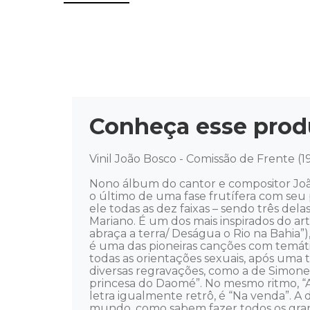
Conheça esse prod
Vinil João Bosco - Comissão de Frente (1
Nono álbum do cantor e compositor João B
o último de uma fase frutífera com seu p
ele todas as dez faixas – sendo três de
Mariano. É um dos mais inspirados do ar
abraça a terra/ Deságua o Rio na Bahia”)
é uma das pioneiras canções com temát
todas as orientações sexuais, após uma t
diversas regravações, como a de Simone
princesa do Daomé”. No mesmo ritmo, “A
letra igualmente retrô, é “Na venda”. A d
mundo, como sabem fazer todos os grande