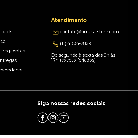
Atendimento
hback
contato@umusicstore.com
sco
(11) 4004-2859
 frequentes
De segunda à sexta das 9h às
17h (exceto feriados)
Entregas
evendedor
Siga nossas redes sociais