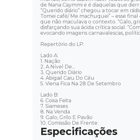
de Nana Caymmi e é daquelas que derrub
“Querido diário” chegou a tocar em rádi
Tomei café/ Me machuquei” – esse final
que não maculava o contexto. “Galo, gril
disfarçando sua ácida crítica social. “C
evocando imagens carnavalescas, política
Repertório do LP:

Lado A:

1. Nação

2. A Nível De...

3. Querido Diário

4. Abigail Caiu Do Céu

5. Viena Fica Na 28 De Setembro

Lado B:

6. Coisa Feita

7. Siameses

8. Na Venda

9. Galo, Grilo E Pavão

10. Comissão De Frente