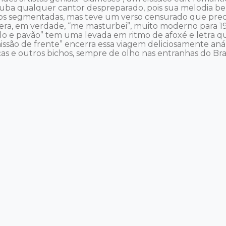
a qualquer cantor despreparado, pois sua melodia belís
os segmentadas, mas teve um verso censurado que preciso
 era, em verdade, “me masturbei”, muito moderno para 1
o e pavão” tem uma levada em ritmo de afoxé e letra que 
omissão de frente” encerra essa viagem deliciosamente an
s e outros bichos, sempre de olho nas entranhas do Brasil