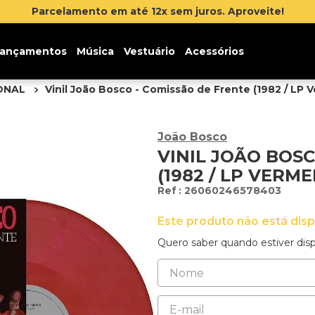
ançamentos
Música
Vestuário
Acessórios
IONAL
Vinil João Bosco - Comissão de Frente (1982 / LP 
João Bosco
VINIL JOÃO BOS
(1982 / LP VERM
:
26060246578403
Este produto não está dis
Quero saber quando estiver disp