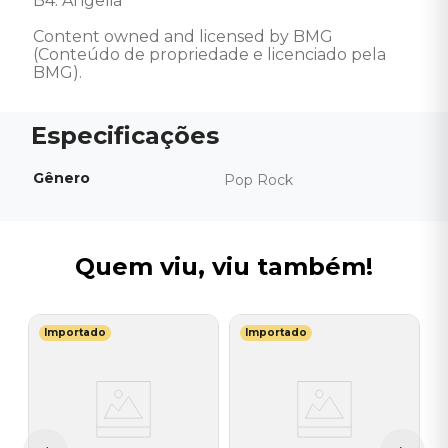
B4. Angelia 

Content owned and licensed by BMG 
(Conteúdo de propriedade e licenciado pela 
BMG).
Gênero
Pop Rock
Quem viu, viu também!
Importado
Importado
T
V
-
P
M
I
A