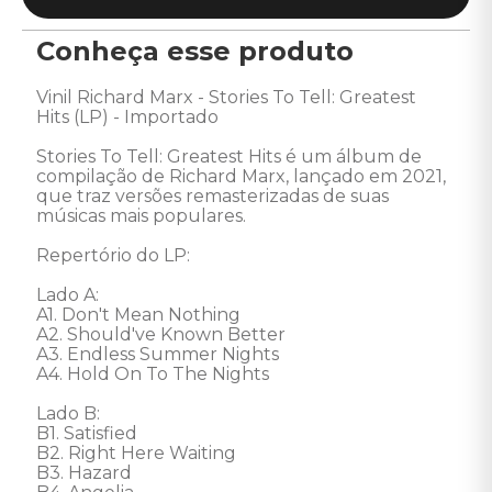
Conheça esse produto
Vinil Richard Marx - Stories To Tell: Greatest 
Hits (LP) - Importado 

Stories To Tell: Greatest Hits é um álbum de 
compilação de Richard Marx, lançado em 2021, 
que traz versões remasterizadas de suas 
músicas mais populares. 

Repertório do LP: 

Lado A: 

A1. Don't Mean Nothing

A2. Should've Known Better

A3. Endless Summer Nights

A4. Hold On To The Nights 

Lado B: 

B1. Satisfied

B2. Right Here Waiting

B3. Hazard
