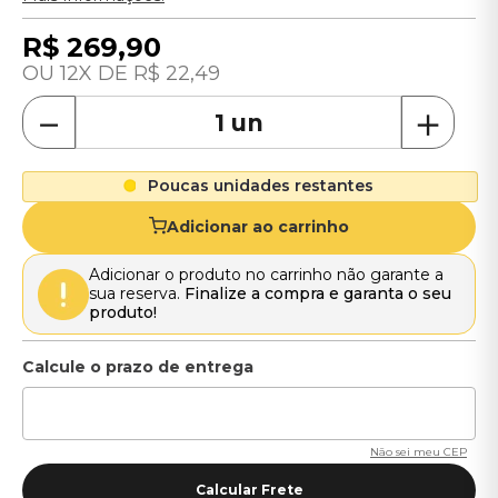
R$
269
,
90
12
R$
22
,
49
－
＋
Poucas unidades restantes
Adicionar ao carrinho
Adicionar o produto no carrinho não garante a
sua reserva.
Finalize a compra e garanta o seu
produto!
Não sei meu CEP