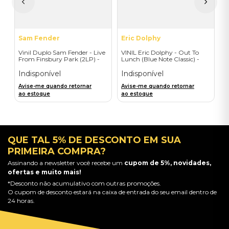
a
Sam Fender
Eric Dolphy
Vinil Duplo Sam Fender - Live
VINIL Eric Dolphy - Out To
From Finsbury Park (2LP) -
Lunch (Blue Note Classic) -
Importado
Importado
Indisponível
Indisponível
Avise-me quando retornar
Avise-me quando retornar
ao estoque
ao estoque
QUE TAL 5% DE DESCONTO EM SUA
PRIMEIRA COMPRA?
Assinando a newsletter você recebe um
cupom de 5%, novidades,
ofertas e muito mais!
*Desconto não acumulativo com outras promoções.
O cupom de desconto estará na caixa de entrada do seu email dentro de
24 horas.