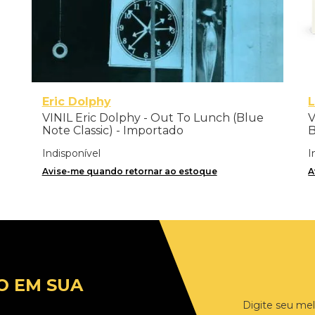
Eric Dolphy
L
VINIL Eric Dolphy - Out To Lunch (Blue
V
Note Classic) - Importado
Indisponível
I
Avise-me quando retornar ao estoque
A
O EM SUA
Digite seu mel