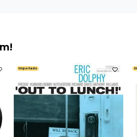
ém!
Importado
I