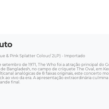
uto
lue & Pink Splatter Colour/ 2LP) - Importado 

e setembro de 1971, The Who foi a atração principal d
o de Bangladesh, no campo de críquete The Oval, em Ken
ticanal analógicas de 8 faixas originais, este concerto
k ao vivo da era. A apresentação extraordinária culmi
e final.  
