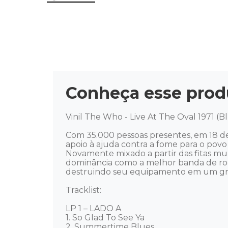
Conheça esse prod
Vinil The Who - Live At The Oval 1971 (B
Com 35.000 pessoas presentes, em 18 d
apoio à ajuda contra a fome para o pov
Novamente mixado a partir das fitas mul
dominância como a melhor banda de roc
destruindo seu equipamento em um grand
Tracklist:

LP 1 – LADO A 

1. So Glad To See Ya 

2. Summertime Blues 
