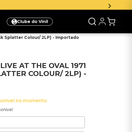
newsletter e ganhe 5% de desconto na sua primeira compr
Clube do Vinil
nk Splatter Colour/ 2LP) - Importado
LIVE AT THE OVAL 1971
LATTER COLOUR/ 2LP) -
ponível no momento
onível