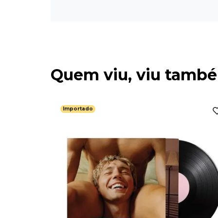
Quem viu, viu tamb
Importado
ine -