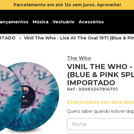
Inscreva-se na 
ançamentos
Música
Vestuário
Acessórios
ORTADO
Vinil The Who - Live At The Oval 1971 (Blue & Pi
The Who
VINIL THE WHO - 
(BLUE & PINK SP
IMPORTADO
:
00060247814701
Este produto não está dis
Quero saber quando estiver disp