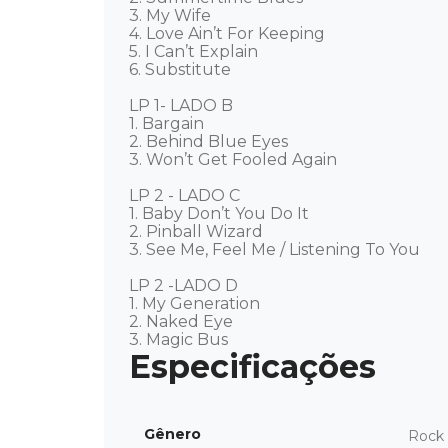
3. My Wife 

4. Love Ain’t For Keeping 

5. I Can’t Explain 

6. Substitute 

LP 1- LADO B 

1. Bargain 

2. Behind Blue Eyes 

3. Won’t Get Fooled Again 

LP 2 - LADO C 

1. Baby Don’t You Do It  

2. Pinball Wizard 

3. See Me, Feel Me / Listening To You 

LP 2 -LADO D 

1. My Generation 

2. Naked Eye 

3. Magic Bus
Gênero
Rock 