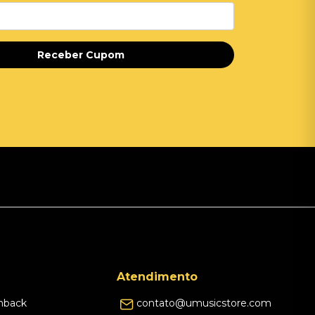
Receber Cupom
Atendimento
hback
contato@umusicstore.com