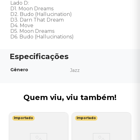
Lado D: 

D1. Moon Dreams

D2. Budo (Hallucination)

D3. Darn That Dream

D4. Move

D5. Moon Dreams

D6. Budo (Hallucinations)
Gênero
Jazz
Quem viu, viu também!
Importado
Importado
U
V
do
(
V