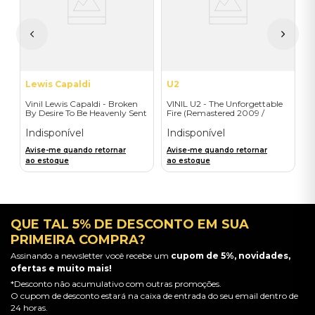
I
A
a
Lewis Capaldi
U2
Vinil Lewis Capaldi - Broken
VINIL U2 - The Unforgettable
By Desire To Be Heavenly Sent
Fire (Remastered 2009 /
(Exclusive LP) - Importado
Colour Vinyl / 2019 reissue) -
Importado
Indisponível
Indisponível
Avise-me quando retornar
Avise-me quando retornar
ao estoque
ao estoque
QUE TAL 5% DE DESCONTO EM SUA
PRIMEIRA COMPRA?
Assinando a newsletter você recebe um
cupom de 5%, novidades,
ofertas e muito mais!
*Desconto não acumulativo com outras promoções.
O cupom de desconto estará na caixa de entrada do seu email dentro de
24 horas.