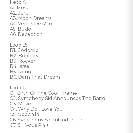
Lado A: 

A1. Move

A2. Jeru

A3. Moon Dreams

A4. Venus De Milo

A5. Budo

A6. Deception 

Lado B: 

B1. Godchild

B2. Boplicity

B3. Rocker

B4. Israel

B5. Rouge

B6. Darn That Dream 

Lado C: 

C1. Birth Of The Cool Theme

C2. Symphony Sid Announces The Band

C3. Move

C4. Why Do I Love You

C5. Godchild

C6. Symphony Sid Introduction

C7. S'il Vous Plait 
