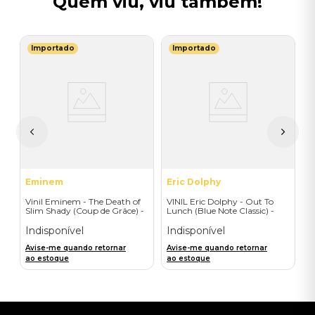
Quem viu, viu também!
Importado
Importado
N
V
ry
O
I
I
A
a
Eminem
Eric Dolphy
Vinil Eminem - The Death of
VINIL Eric Dolphy - Out To
Slim Shady (Coup de Grâce) -
Lunch (Blue Note Classic) -
Exclusive/Crayon - Importado
Importado
Indisponível
Indisponível
Avise-me quando retornar
Avise-me quando retornar
ao estoque
ao estoque