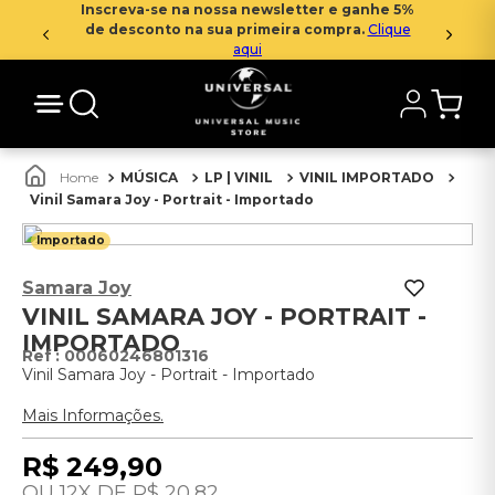
Inscreva-se na nossa newsletter e ganhe 5%
de desconto na sua primeira compra.
Clique
aqui
MÚSICA
LP | VINIL
VINIL IMPORTADO
Vinil Samara Joy - Portrait - Importado
Importado
Samara Joy
VINIL SAMARA JOY - PORTRAIT -
IMPORTADO
:
00060246801316
Vinil Samara Joy - Portrait - Importado
Mais Informações.
R$
249
,
90
12
R$
20
,
82