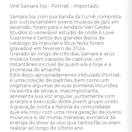
Vinil Samara Joy - Portrait - Importado 

Samara Joy com sua banda da turnê, composta 
por outros também jovens músicos de jazz em 
ascensão, foram para o lendário Van Gelder 
Studios (o venerável estúdio de onde A Love 
Supreme e tantos dos grandes discos de 
catálogo da Impulse! e Blue Note foram 
gravados) em fevereiro de 2024. 

Gravado ao longo de três dias, Samara e seus 
músicos foram capazes de capturar um 
instantâneo incrível de quem ela é hoje e a 
promessa do amanhã. 

Este disco, apropriadamente intitulado Portrait, 
é uma coleção de padrões, bem como um 
original e algumas de suas primeiras incursões 
na escrita de letras e, mais importante, 
apresenta sua voz singular, juntamente com 
arranjos e execução deste jovem grupo unido. 

A gravação conta a história da comunidade 
que ela criou com uma nova geração de jovens 
músicos e é, de muitas maneiras, evocativa da 
energia do show ao vivo que tantos fãs os viram 
realizar ao longo do último ano. 
