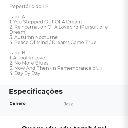
Repertório do LP: 

Lado A: 

1. You Stepped Out Of A Dream 

2. Reincarnation Of A Lovebird (Pursuit of a 
Dream) 

3. Autumn Nocturne 

4. Peace Of Mind / Dreams Come True 

Lado B: 

1. A Fool In Love 

2. No More Blues 

3. Now And Then (In Remembrance of…) 

4. Day By Day
Gênero
Jazz