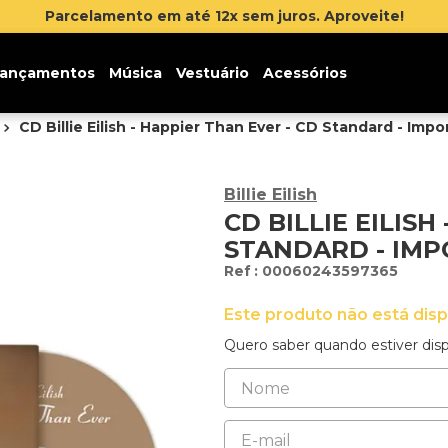
Inscreva-se na newsletter e ganh
ançamentos
Música
Vestuário
Acessórios
CD Billie Eilish - Happier Than Ever - CD Standard - Imp
Billie Eilish
CD BILLIE EILISH
STANDARD - IM
:
00060243597365
Este produto não está dis
Quero saber quando estiver disp