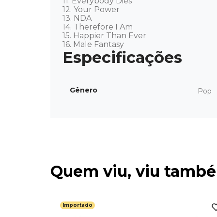
11. Everybody Dies 

12. Your Power 

13. NDA 

14. Therefore I Am 

15. Happier Than Ever 

16. Male Fantasy
Gênero
Pop
Quem viu, viu tamb
Importado