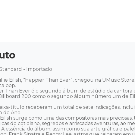
uto
 Standard - Importado 

e Eilish, “Happier Than Ever”, chegou na UMusic Store. O
 pop. 

 Than Ever é o segundo álbum de estúdio da cantora esta
Billboard 200 como o segundo álbum número um de Eilis
ixa-título receberam um total de sete indicações, inc
 do Ano. 

 Eilish surge como uma das compositoras mais preciosas, t
rônicas do cotidiano, segredos e arriscadas aventuras, a
ssência do álbum, assim como sua arte gráfica e paleta 
ndon, Frank Sinatra e Peggy Lee, astros que reinaram em u