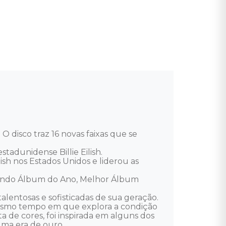
 disco traz 16 novas faixas que se 
dunidense Billie Eilish. 

h nos Estados Unidos e liderou as 
luindo Álbum do Ano, Melhor Álbum 
alentosas e sofisticadas de sua geração. 
o mesmo tempo em que explora a condição 
de cores, foi inspirada em alguns dos 
ma era de ouro. 
