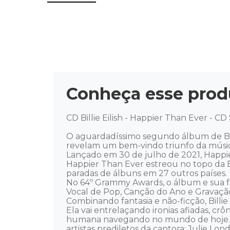
Conheça esse prod
CD Billie Eilish - Happier Than Ever - CD
O aguardadíssimo segundo álbum de Billi
revelam um bem-vindo triunfo da música
Lançado em 30 de julho de 2021, Happier
Happier Than Ever estreou no topo da 
paradas de álbuns em 27 outros países. 

No 64º Grammy Awards, o álbum e sua fa
Vocal de Pop, Canção do Ano e Gravação
Combinando fantasia e não-ficção, Billie
Ela vai entrelaçando ironias afiadas, c
humana navegando no mundo de hoje. A e
artistas prediletos da cantora: Julie Lo