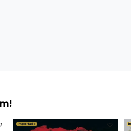
ém!
Importado
I