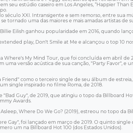
, em seu estúdio caseiro em Los Angeles, “Happier Than 
o. 

o século XXI. Intransigente e sem remorso, entre sua mús
e tornado uma das maiores e mais amadas artistas de su
illie Eilish ganhou popularidade em 2016, quando lançou 
xtended play, Don't Smile at Me e alcançou o top 10 no
a Where's My Mind Tour, que foi concluída em abril de 2
om uma versão acústica de sua canção, "Party Favor", e u
 a Friend" como o terceiro single de seu álbum de estrei
 single inspirado no filme Roma, de 2018. 

e "Bad Guy", de 2019, que atingiu o topo da Billboard Hot 1
ammy Awards. 

Asleep, Where Do We Go? (2019), estreou no topo da Bill
re Gay", foi lançado em março de 2019. O quinto single 
ro um na Billboard Hot 100 (dos Estados Unidos). 
