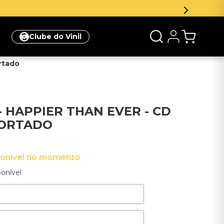
e 5% de desconto na sua primeira compra
Clique aqui
Clube do Vinil
ortado
 - HAPPIER THAN EVER - CD
PORTADO
ponível no momento
onível