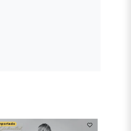
mportado
Importado
Beck