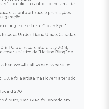
Ever” consolida a cantora como uma das 
ica e talento artístico e premiações, 
a geração. 

o single de estreia "Ocean Eyes". 

s Estados Unidos, Reino Unido, Canadá e 
018. Para o Record Store Day 2018, 
m cover acústico de "Hotline Bling" de 
a, When We All Fall Asleep, Where Do 
00, e foi a artista mais jovem a ter sido 
board 200. 

do álbum, "Bad Guy", foi lançado em 