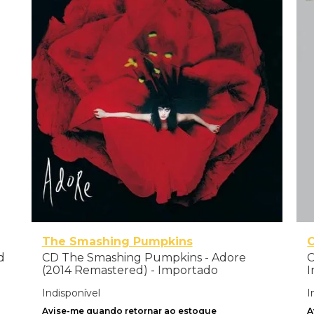
The Smashing Pumpkins
C
d
CD The Smashing Pumpkins - Adore
C
(2014 Remastered) - Importado
I
Indisponível
I
Avise-me quando retornar ao estoque
A