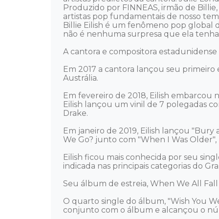
Produzido por FINNEAS, irmão de Billie
artistas pop fundamentais de nosso temp
Billie Eilish é um fenômeno pop global d
não é nenhuma surpresa que ela tenha s
A cantora e compositora estadunidense B
Em 2017 a cantora lançou seu primeiro e
Austrália. 

Em fevereiro de 2018, Eilish embarcou n
Eilish lançou um vinil de 7 polegadas c
Drake. 

Em janeiro de 2019, Eilish lançou "Bury
We Go? junto com "When I Was Older", um
Eilish ficou mais conhecida por seu singl
indicada nas principais categorias do Gr
Seu álbum de estreia, When We All Fall 
O quarto single do álbum, "Wish You We
conjunto com o álbum e alcançou o núme