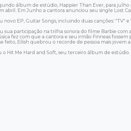
segundo álbum de estúdio, Happier Than Ever, para julh
m abril. Em Junho a cantora anunciou seu single Lost Ca
u novo EP, Guitar Songs, incluindo duas canções: "TV" e "
iou sua participação na trilha sonora do filme Barbie c
música fez com que a cantora e seu irmão Finneas fosse
eito, Eilish quebrou o recorde de pessoa mais jovem a r
iou o Hit Me Hard and Soft, seu terceiro álbum de estúd