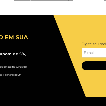
O EM SUA
Digite seu mel
upom de 5%,
s de assinaturas do
ail dentro de 24