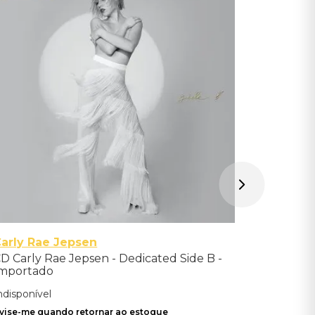
CD Beck -
Indisponíve
Avise-me qu
arly Rae Jepsen
D Carly Rae Jepsen - Dedicated Side B -
mportado
ndisponível
vise-me quando retornar ao estoque