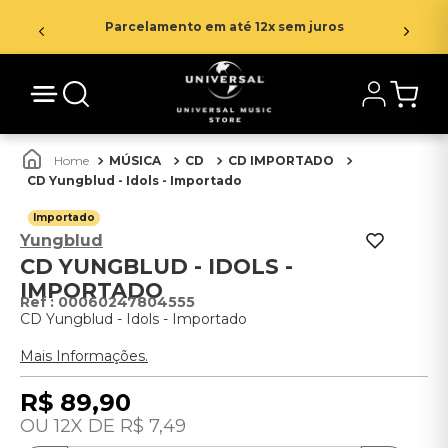
Parcelamento em até 12x sem juros
MÚSICA
CD
CD IMPORTADO
CD Yungblud - Idols - Importado
Importado
Yungblud
CD YUNGBLUD - IDOLS -
IMPORTADO
:
00060247804555
CD Yungblud - Idols - Importado
Mais Informações.
R$
89
,
90
12
R$
7
,
49