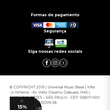
Formas de pagamento
Segurança
Siga nossas redes sociais
© COPYRIGHT 2019 | Universal Music Brasil | Infra
Commerce - Av. Hélio Ossamu Daikuara, 1445 |
EMBU DAS ARTES – SÃO PAULO - CEP: 06807-000
CNPJ: 00.952.789/0009-38