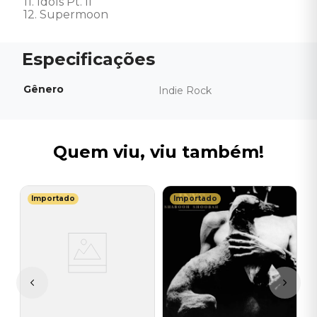
11. Idols Pt. II

12. Supermoon
Gênero
Indie Rock
Quem viu, viu também!
Importado
Importado
I
C
I
I
A
a