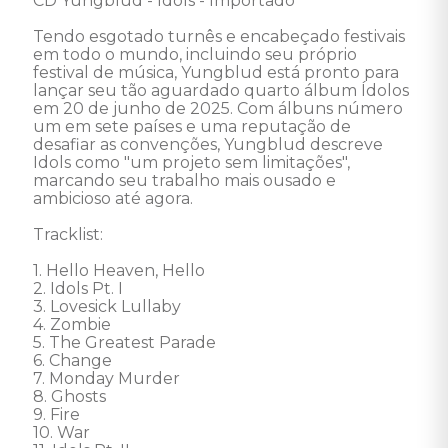
CD Yungblud - Idols - Importado 

Tendo esgotado turnês e encabeçado festivais 
em todo o mundo, incluindo seu próprio 
festival de música, Yungblud está pronto para 
lançar seu tão aguardado quarto álbum Ídolos 
em 20 de junho de 2025. Com álbuns número 
um em sete países e uma reputação de 
desafiar as convenções, Yungblud descreve 
Idols como "um projeto sem limitações", 
marcando seu trabalho mais ousado e 
ambicioso até agora. 

Tracklist:

1. Hello Heaven, Hello

2. Idols Pt. I

3. Lovesick Lullaby

4. Zombie

5. The Greatest Parade

6. Change

7. Monday Murder

8. Ghosts

9. Fire

10. War
