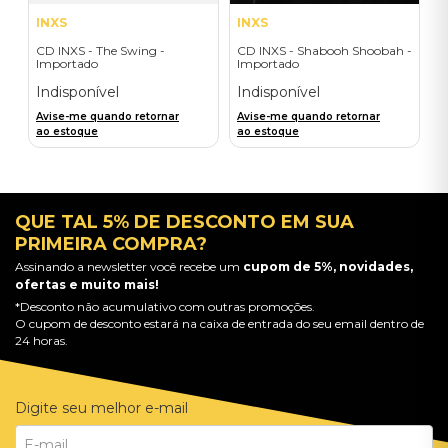
INXS
INXS
CD INXS - The Swing -
CD INXS - Shabooh Shoobah -
Importado
Importado
Indisponível
Indisponível
Avise-me quando retornar
Avise-me quando retornar
ao estoque
ao estoque
QUE TAL 5% DE DESCONTO EM SUA
PRIMEIRA COMPRA?
Assinando a newsletter você recebe um
cupom de 5%, novidades,
ofertas e muito mais!
*Desconto não acumulativo com outras promoções.
O cupom de desconto estará na caixa de entrada do seu email dentro de
24 horas.
Digite seu melhor e-mail