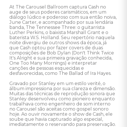
At The Carousel Ballroom captura Cash no 
auge de seus poderes carismáticos, em um 
diálogo lúdico e poderoso com sua então noiva, 
June Carter, e acompanhado por sua lendária 
banda, The Tennessee Three: o guitarrista 
Luther Perkins, o baixista Marshall Grant e o 
baterista W.S. Holland. Seu repertório naquela 
noite divergiu de outros shows da época, já 
que Cash optou por fazer covers de duas 
composições de Bob Dylan (Don't Think Twice 
It's Alright e sua primeira gravação conhecida, 
One Too Many Mornings) e interpretar 
canções de pessoas esquecidas e 
desfavorecidas, como The Ballad of Ira Hayes. 

Gravado por Stanley em um estilo verité, o 
álbum impressiona por sua clareza e dimensão. 
Muitas das técnicas de reprodução sonora que 
Stanley desenvolveu como pioneiro enquanto 
trabalhava como engenheiro de som interno 
no Carousel são aceitas como gospel sonoro 
hoje. Ao ouvir novamente o show de Cash, ele 
soube que havia capturado algo especial, 
imediatamente o reservando para preservação. 