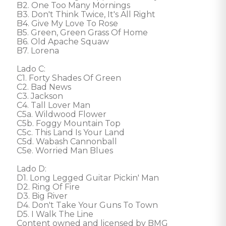
B2. One Too Many Mornings 

B3. Don't Think Twice, It's All Right 

B4. Give My Love To Rose 

B5. Green, Green Grass Of Home 

B6. Old Apache Squaw 

B7. Lorena 

Lado C: 

C1. Forty Shades Of Green 

C2. Bad News 

C3. Jackson 

C4. Tall Lover Man 

C5a. Wildwood Flower 

C5b. Foggy Mountain Top 

C5c. This Land Is Your Land 

C5d. Wabash Cannonball 

C5e. Worried Man Blues 

Lado D: 

D1. Long Legged Guitar Pickin' Man 

D2. Ring Of Fire 

D3. Big River 

D4. Don't Take Your Guns To Town 

D5. I Walk The Line 

Content owned and licensed by BMG 