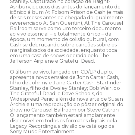
Stanley. Capturado no coração de Haight-
Ashbury, poucos dias antes do lançamento do 
icônico álbum At Folsom Prison de Cash (e mais 
de seis meses antes da chegada do igualmente 
reverenciado At San Quentin), At The Carousel 
Ballroom serve como um terceiro documento 
ao vivo essencial – e totalmente único – da 
época, um momento de colisão cultural, com 
Cash se debruçando sobre canções sobre os 
marginalizados da sociedade, enquanto toca 
em uma casa de shows operada pelo The 
Jefferson Airplane e Grateful Dead.

O álbum ao vivo, lançado em CD/LP duplo, 
apresenta novos ensaios de John Carter Cash, 
filho de Johnny e June Carter Cash; Starfinder 
Stanley, filho de Owsley Stanley; Bob Weir, do 
The Grateful Dead; e Dave Schools, do 
Widespread Panic; além de nova arte de Susan 
Archie e uma reprodução do pôster original do 
show no Carousel Ballroom por Steve Catron. 
O lançamento também estará amplamente 
disponível em todos os formatos digitais pela 
Legacy Recordings, a divisão de catálogo da 
Sony Music Entertainment. 
