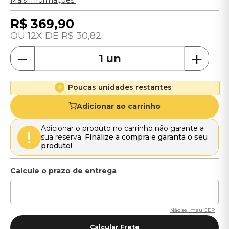
Mais Informações.
R$
369
,
90
12
R$
30
,
82
－
＋
Poucas unidades restantes
Adicionar ao carrinho
Adicionar o produto no carrinho não garante a
sua reserva.
Finalize a compra e garanta o seu
produto!
Não sei meu CEP