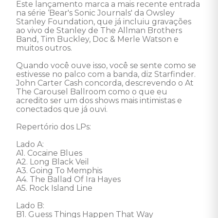
Este lançamento marca a mais recente entrada 
na série ‘Bear's Sonic Journals' da Owsley 
Stanley Foundation, que já incluiu gravações 
ao vivo de Stanley de The Allman Brothers 
Band, Tim Buckley, Doc & Merle Watson e 
muitos outros. 

Quando você ouve isso, você se sente como se 
estivesse no palco com a banda, diz Starfinder. 
John Carter Cash concorda, descrevendo o At 
The Carousel Ballroom como o que eu 
acredito ser um dos shows mais intimistas e 
conectados que já ouvi. 

Repertório dos LPs: 

Lado A: 

A1. Cocaine Blues 

A2. Long Black Veil 

A3. Going To Memphis 

A4. The Ballad Of Ira Hayes 

A5. Rock Island Line 

Lado B: 

B1. Guess Things Happen That Way 
