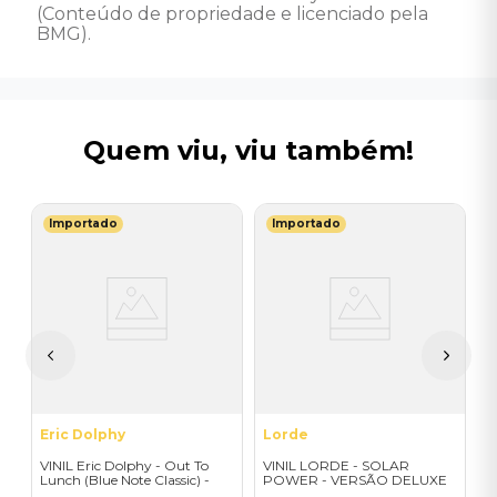
(Conteúdo de propriedade e licenciado pela 
BMG).
Quem viu, viu também!
Importado
Importado
T
V
C
I
A
a
Eric Dolphy
Lorde
VINIL Eric Dolphy - Out To
VINIL LORDE - SOLAR
Lunch (Blue Note Classic) -
POWER - VERSÃO DELUXE
Importado
EXCLUSIVA