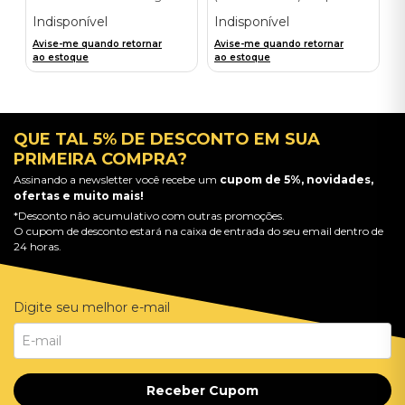
Postcard - Importado
Indisponível
Indisponível
Avise-me quando retornar
Avise-me quando retornar
ao estoque
ao estoque
QUE TAL 5% DE DESCONTO EM SUA
PRIMEIRA COMPRA?
Assinando a newsletter você recebe um
cupom de 5%, novidades,
ofertas e muito mais!
*Desconto não acumulativo com outras promoções.
O cupom de desconto estará na caixa de entrada do seu email dentro de
24 horas.
Digite seu melhor e-mail
Receber Cupom