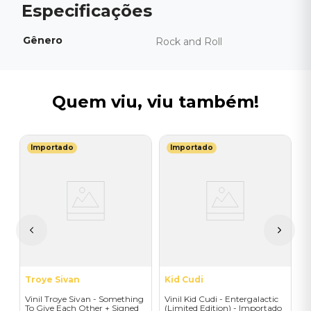
Gênero
Rock and Roll
Quem viu, viu também!
Importado
Importado
P
V
T
(
I
A
a
Troye Sivan
Kid Cudi
Vinil Troye Sivan - Something
Vinil Kid Cudi - Entergalactic
To Give Each Other + Signed
(Limited Edition) - Importado