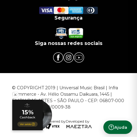
Segurança
Siga nossas redes sociais
© COPYRIGHT 2019 | Universal Music Brasil | Infra
Commerce - Av. Hélio Ossamu Daikuara, 1445 |
EMBU DAS ARTES – SÃO PAULO - CEP: 06807-000
CNPJ: 00.952.789/0009-38
Powered by
Developed by
Ajuda