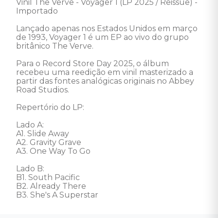
Vinil The Verve - Voyager 1 (LP 2025 / Reissue) - 
Importado 

Lançado apenas nos Estados Unidos em março 
de 1993, Voyager 1 é um EP ao vivo do grupo 
britânico The Verve. 

Para o Record Store Day 2025, o álbum 
recebeu uma reedição em vinil masterizado a 
partir das fontes analógicas originais no Abbey 
Road Studios. 

Repertório do LP: 

Lado A: 

A1. Slide Away 

A2. Gravity Grave 

A3. One Way To Go 

Lado B: 

B1. South Pacific 

B2. Already There 

B3. She's A Superstar