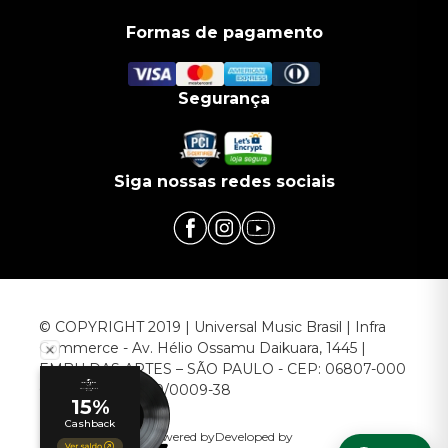
Formas de pagamento
Segurança
Siga nossas redes sociais
© COPYRIGHT 2019 | Universal Music Brasil | Infra
Commerce - Av. Hélio Ossamu Daikuara, 1445 |
EMBU DAS ARTES – SÃO PAULO - CEP: 06807-000
CNPJ: 00.952.789/0009-38
Powered by
Developed by