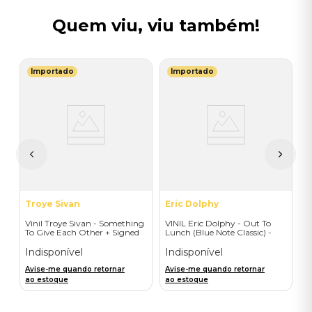
Quem viu, viu também!
Importado
Importado
E
a
V
S
E
I
A
a
Troye Sivan
Eric Dolphy
Vinil Troye Sivan - Something
VINIL Eric Dolphy - Out To
To Give Each Other + Signed
Lunch (Blue Note Classic) -
Postcard - Importado
Importado
Indisponível
Indisponível
Avise-me quando retornar
Avise-me quando retornar
ao estoque
ao estoque