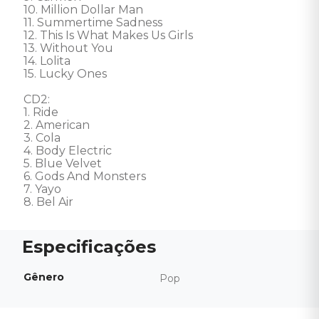
10. Million Dollar Man 

11. Summertime Sadness 

12. This Is What Makes Us Girls 

13. Without You 

14. Lolita 

15. Lucky Ones 

CD2: 

1. Ride 

2. American 

3. Cola 

4. Body Electric 

5. Blue Velvet 

6. Gods And Monsters 

7. Yayo 

8. Bel Air
Gênero
Pop