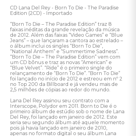
CD Lana Del Rey - Born To Die - The Paradise 
Edition (2CD) - Importado 

“Born To Die – The Paradise Edition” traz 8 
faixas inéditas da grande revelação da música 
de 2012. Além das faixas “Video Games” e “Blue 
Jeans” – que lançaram a cantora ao estrelado – 
o álbum inclui os singles “Born To Die”, 
“National Anthem” e “Summertime Sadness”. 
“Born To Die – The Paradise Edition” vem com 
um CD bônus e traz as novas “American” e 
“Blue Velvet”. “Ride” é o primeiro single do 
relançamento de “Born To Die”. “Born To Die” 
foi lançado no início de 2012 e estreou em nº 2 
no Top 200 da Billboard e já vendeu mais de 
2,5 milhões de cópias ao redor do mundo. 

Lana Del Rey assinou seu contrato com a 
Interscope, Polydor em 2011. Born to Die é o 
primeiro álbum de estúdio sob o nome de Lana 
Del Rey, foi lançado em janeiro de 2012. Este 
seria seu segundo álbum até aquele momento 
pois já havia lançado em janeiro de 2010, 
apenas no formato digital o seu álbum Lana 