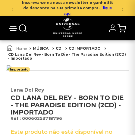
Inscreva-se na nossa newsletter e ganhe 5%
de desconto na sua primeira compra.
Clique
aqui
MÚSICA
CD
CD IMPORTADO
CD Lana Del Rey - Born To Die - The Paradise Edition (2CD)
- Importado
Importado
Lana Del Rey
CD LANA DEL REY - BORN TO DIE
- THE PARADISE EDITION (2CD) -
IMPORTADO
:
00060253718796
Este produto não está disponível no