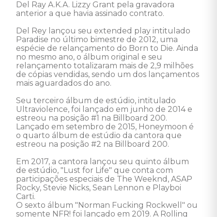
Del Ray A.K.A. Lizzy Grant pela gravadora 
anterior a que havia assinado contrato. 

Del Rey lançou seu extended play intitulado 
Paradise no último bimestre de 2012, uma 
espécie de relançamento do Born to Die. Ainda 
no mesmo ano, o álbum original e seu 
relançamento totalizaram mais de 2,9 milhões 
de cópias vendidas, sendo um dos lançamentos 
mais aguardados do ano. 

Seu terceiro álbum de estúdio, intitulado 
Ultraviolence, foi lançado em junho de 2014 e 
estreou na posição #1 na Billboard 200. 
Lançado em setembro de 2015, Honeymoon é 
o quarto álbum de estúdio da cantora que 
estreou na posição #2 na Billboard 200. 

Em 2017, a cantora lançou seu quinto álbum 
de estúdio, "Lust for Life" que conta com 
participações especiais de The Weeknd, ASAP 
Rocky, Stevie Nicks, Sean Lennon e Playboi 
Carti. 

O sexto álbum "Norman Fucking Rockwell" ou 
somente NFR! foi lançado em 2019. A Rolling 