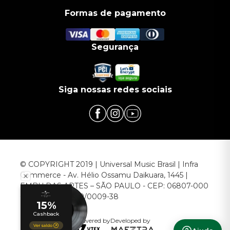
Formas de pagamento
Segurança
Siga nossas redes sociais
© COPYRIGHT 2019 | Universal Music Brasil | Infra
Commerce - Av. Hélio Ossamu Daikuara, 1445 |
EMBU DAS ARTES – SÃO PAULO - CEP: 06807-000
CNPJ: 00.952.789/0009-38
Powered by
Developed by