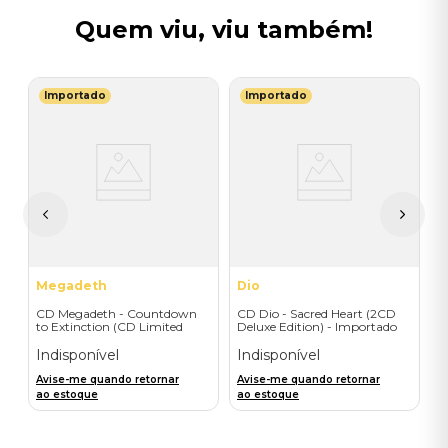
Quem viu, viu também!
Importado
Importado
T
C
O
(
I
A
a
Megadeth
Dio
CD Megadeth - Countdown
CD Dio - Sacred Heart (2CD
to Extinction (CD Limited
Deluxe Edition) - Importado
Edition) - Importado
Indisponível
Indisponível
Avise-me quando retornar
Avise-me quando retornar
ao estoque
ao estoque