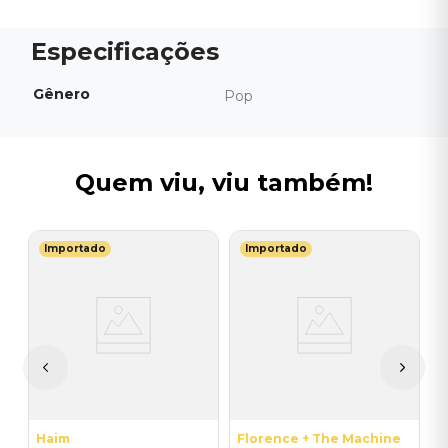
Gênero
Pop
Quem viu, viu também!
Importado
Importado
B
-
C
T
P
I
A
a
Haim
Florence + The Machine