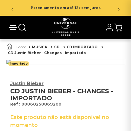
Parcelamento em até 12x sem juros
MÚSICA
CD
CD IMPORTADO
CD Justin Bieber - Changes - Importado
Importado
Justin Bieber
CD JUSTIN BIEBER - CHANGES -
IMPORTADO
:
00060250869200
Este produto não está disponível no
momento