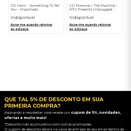
CD Haim - Something To Tell
CD Florence + The Machine -
You - Importado
MTV Presents Unplugged -
Importado
Indisponível
Indisponível
Avise-me quando retornar
Avise-me quando retornar
ao estoque
ao estoque
QUE TAL 5% DE DESCONTO EM SUA
PRIMEIRA COMPRA?
Assinando a newsletter você recebe um
cupom de 5%, novidades,
ofertas e muito mais!
*Desconto não acumulativo com outras promoções.
O cupom de desconto estará na caixa de entrada do seu email dentro de