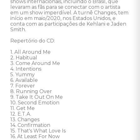
shows internacionais, incluindo o Brasil, que 
levaram as fãs para se conectar com o artista 
em um show imperdível. A turnê Changes, tem 
início em maio/2020, nos Estados Unidos, e 
conta com as participações de Kehlani e Jaden 
Smith.  

Repertório do CD: 

1. All Around Me 

2. Habitual 

3. Come Around Me 

4. Intentions 

5. Yummy 

6. Available 

7. Forever 

8. Running Over 

9. Take It Out On Me 

10. Second Emotion 

11. Get Me 

12. E.T.A. 

13. Changes 

14. Confirmation 

15. That's What Love Is 

16. At Least For Now