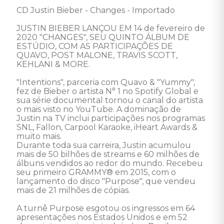
CD Justin Bieber - Changes - Importado 

JUSTIN BIEBER LANÇOU EM 14 de fevereiro de 
2020 "CHANGES", SEU QUINTO ÁLBUM DE 
ESTÚDIO, COM AS PARTICIPAÇÕES DE 
QUAVO, POST MALONE, TRAVIS SCOTT, 
KEHLANI & MORE. 

"Intentions", parceria com Quavo & "Yummy", 
fez de Bieber o artista N° 1 no Spotify Global e 
sua série documental tornou o canal do artista 
o mais visto no YouTube. A dominação de 
Justin na TV inclui participações nos programas 
SNL, Fallon, Carpool Karaoke, iHeart Awards & 
muito mais. 

Durante toda sua carreira, Justin acumulou 
mais de 50 bilhões de streams e 60 milhões de 
álbuns vendidos ao redor do mundo. Recebeu 
seu primeiro GRAMMY® em 2015, com o 
lançamento do disco "Purpose", que vendeu 
mais de 21 milhões de cópias. 

A turnê Purpose esgotou os ingressos em 64 
apresentações nos Estados Unidos e em 52 